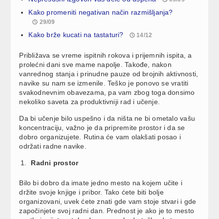
Kako promeniti negativan način razmišljanja?
29/09
Kako brže kucati na tastaturi?
14/12
Približava se vreme ispitnih rokova i prijemnih ispita, a
prolećni dani sve mame napolje. Takođe, nakon
vanrednog stanja i prinudne pauze od brojnih aktivnosti,
navike su nam se izmenile. Teško je ponovo se vratiti
svakodnevnim obavezama, pa vam zbog toga donsimo
nekoliko saveta za produktivniji rad i učenje.
Da bi učenje bilo uspešno i da ništa ne bi ometalo vašu
koncentraciju, važno je da pripremite prostor i da se
dobro organizujete. Rutina će vam olakšati posao i
održati radne navike.
Radni prostor
Bilo bi dobro da imate jedno mesto na kojem učite i
držite svoje knjige i pribor. Tako ćete biti bolje
organizovani, uvek ćete znati gde vam stoje stvari i gde
započinjete svoj radni dan. Prednost je ako je to mesto