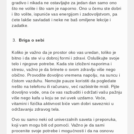
gradivo i nikada ne ostavljajte za jedan dan samo ono
što ne volite i što vam je naporno. Ono u čemu ste dobri
i što volite, ispuniće vas energijom i zadovoljstvom, pa
ćete lakše savladati i neke ne baš omiljene lekcije i
zadatke.
Briga o sebi
Koliko je važno da je prostor oko vas uredan, toliko je
bitno i da ste vi u dobroj formi i zdravi. Osluškujte svoje
telo i njegove potrebe. Kada ste izloženi naporima i
stresu, važno je da brinete o svom zdravlju više nego
obično. Provodite dovoljno vremena napolju, na suncu i
čistom vazduhu. Nemojte pauze koristiti da pogledate
nešto na telefonu ili računaru, već razbistrite misli. Pijte
dovoljno vode, ona će vas razbuditi i održati vašu pažnju
više nego kafa u koju se svi uvek uzdamo. Voće,
vitamini i fizička aktivnost biće vam dobri saveznici u
održavanju zdravog tela.
Ovo su samo neki od univerzalnih saveta i preporuka,
koji vam mogu biti od pomoći. Važno je da sami
procenite svoje potrebe i mogućnosti i da na osnovu