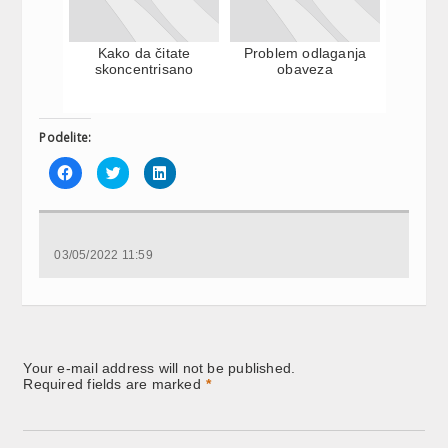
Kako da čitate
Problem odlaganja
skoncentrisano
obaveza
Podelite:
Click
Click
Click
to
to
to
share
share
share
on
on
on
Facebook
Twitter
LinkedIn
(Opens
(Opens
(Opens
in
in
in
new
new
new
03/05/2022 11:59
window)
window)
window)
Your e-mail address will not be published.
Required fields are marked
*