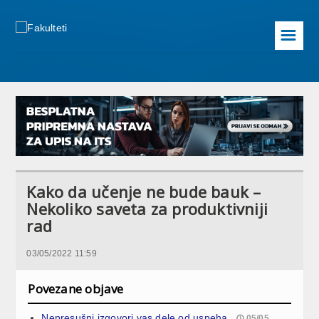
☰
Kako da učenje ne bude bauk –
Nekoliko saveta za produktivniji
rad
03/05/2022 11:59
Povezane objave
Nepresušni izgovori vas dele od uspeha
05/05