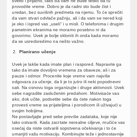
svetlo i prijatno, tako da vam ne bude teško da tu
provodite vreme. Dobro je da radni sto bude čist i
uredan, bez suvišnih predmeta na njemu. To će sprečiti
da vam stvari odvlače pažnju, ali i da vam se nered koji
je oko i ispred vas „useli“ i u misli. O telefonima i drugim
pametnim ekranima ne moramo posebno ni da
govorimo. Uvek je bolje skloniti ih onda kada moramo
da se usredsredimo na nešto važno.
Planirano učenje
Uvek je lakše kada imate plan i raspored. Napravite ga
tako da imate dovoljno vremena za obaveze, ali i za
pauze i odmor. Procenite koje vreme vam najviše
odgovara za učenje, da li je to jutro ili neki popodnevni
sati. Na osnovu toga organizujte i druge aktivnosti. Uvek
sebe nagradite zasluženim predahom. Motivisaće vas
ako, dok učite, podsetite sebe da ćete nakon toga
provesti vreme sa prijateljima i porodicom ili uživajući u
svojim hobijima.
Ne postavljajte pred sebe previše zadataka, koje nije
lako ostvariti. Kada zacrtate nerealne ciljeve, mučiće vas
osećaj da niste ostvarili sopstvena očekivanja i to će
umanjiti vašu motivaciju. Kombinujte teže i jednostavnije