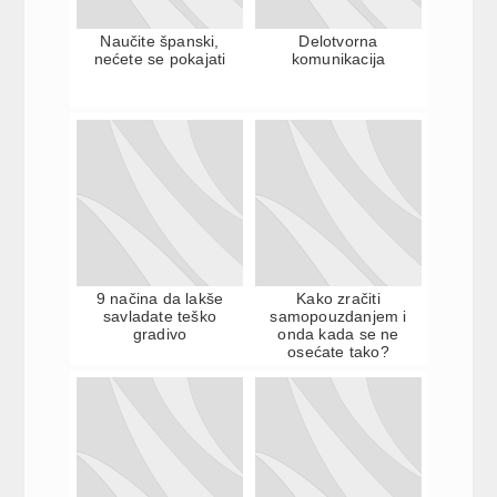
Naučite španski,
Delotvorna
nećete se pokajati
komunikacija
9 načina da lakše
Kako zračiti
savladate teško
samopouzdanjem i
gradivo
onda kada se ne
osećate tako?