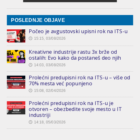
POSLEDNJE OBJAVE
Počeo je avgustovski upisni rok na ITS-u
15:15, 03/08/2026
🕔
Kreativne industrije rastu 3x brže od
ostalih: Evo kako da postaneš deo njih
14:03, 03/08/2026
🕔
Prolećni predupisni rok na ITS-u – više od
70% mesta već popunjeno
15:08, 02/04/2026
🕔
Prolećni predupisni rok na ITS-u je
otvoren – obezbedite svoje mesto u IT
industriji
14:18, 05/03/2026
🕔