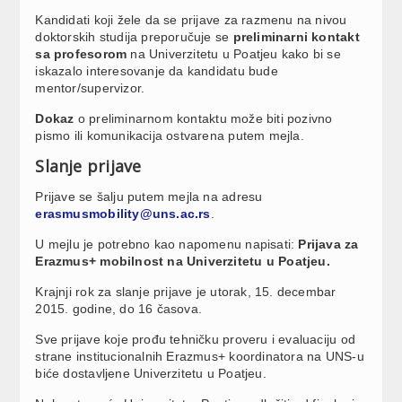
Kandidati koji žele da se prijave za razmenu na nivou
doktorskih studija preporučuje se
preliminarni kontakt
sa profesorom
na Univerzitetu u Poatjeu kako bi se
iskazalo interesovanje da kandidatu bude
mentor/supervizor.
Dokaz
o preliminarnom kontaktu može biti pozivno
pismo ili komunikacija ostvarena putem mejla.
Slanje prijave
Prijave se šalju putem mejla na adresu
erasmusmobility@uns.ac.rs
.
U mejlu je potrebno kao napomenu napisati:
Prijava za
Erazmus+ mobilnost na Univerzitetu u Poatjeu.
Krajnji rok za slanje prijave je utorak, 15. decembar
2015. godine, do 16 časova.
Sve prijave koje prođu tehničku proveru i evaluaciju od
strane institucionalnih Erazmus+ koordinatora na UNS-u
biće dostavljene Univerzitetu u Poatjeu.