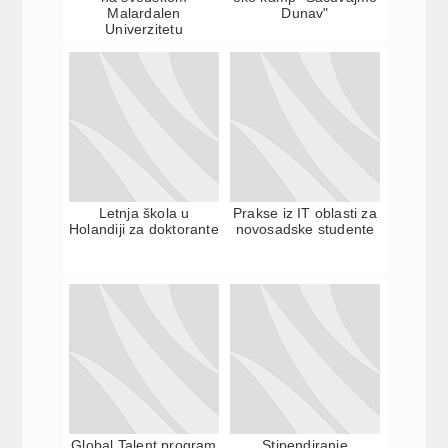
Malardalen
Dunav"
Univerzitetu
Letnja škola u
Prakse iz IT oblasti za
Holandiji za doktorante
novosadske studente
Global Talent program
Stipendiranje