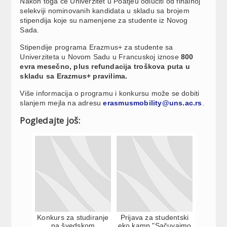
Nakon toga će Univerzitet u Poatjeu odlučiti od finalnoj
selekviji nominovanih kandidata u skladu sa brojem
stipendija koje su namenjene za studente iz Novog
Sada.
Stipendije programa Erazmus+ za studente sa
Univerziteta u Novom Sadu u Francuskoj iznose
800
evra mesečno, plus refundacija troškova puta u
skladu sa Erazmus+ pravilima.
Više informacija o programu i konkursu može se dobiti
slanjem mejla na adresu
erasmusmobility@uns.ac.rs
.
Pogledajte još:
Konkurs za studiranje
Prijava za studentski
na švedskom
eko kamp "Sačuvajmo