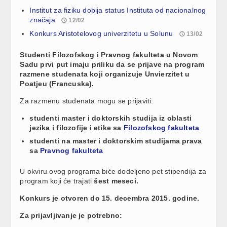
Institut za fiziku dobija status Instituta od nacionalnog
značaja
12/02
Konkurs Aristotelovog univerzitetu u Solunu
13/02
Studenti Filozofskog i Pravnog fakulteta u Novom
Sadu prvi put imaju priliku da se prijave na program
razmene studenata koji organizuje Unvierzitet u
Poatjeu (Francuska).
Za razmenu studenata mogu se prijaviti:
studenti master i doktorskih studija iz oblasti
jezika i filozofije i etike sa
Filozofskog fakulteta
studenti na master i doktorskim studijama prava
sa
Pravnog fakulteta
U okviru ovog programa biće dodeljeno pet stipendija za
program koji će trajati
šest meseci.
Konkurs je otvoren do 15. decembra 2015. godine.
Za prijavljivanje je potrebno: