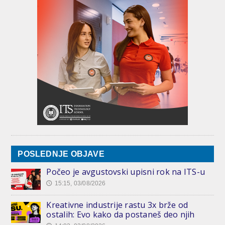
POSLEDNJE OBJAVE
Počeo je avgustovski upisni rok na ITS-u
15:15, 03/08/2026
🕔
Kreativne industrije rastu 3x brže od
ostalih: Evo kako da postaneš deo njih