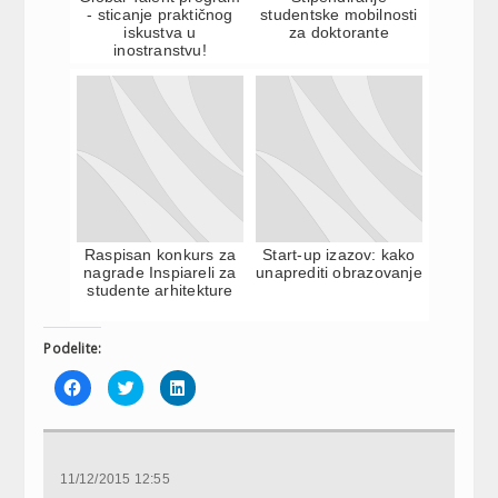
- sticanje praktičnog
studentske mobilnosti
iskustva u
za doktorante
inostranstvu!
Raspisan konkurs za
Start-up izazov: kako
nagrade Inspiareli za
unaprediti obrazovanje
studente arhitekture
Podelite:
Click
Click
Click
to
to
to
share
share
share
on
on
on
Facebook
Twitter
LinkedIn
(Opens
(Opens
(Opens
in
in
in
new
new
new
11/12/2015 12:55
window)
window)
window)