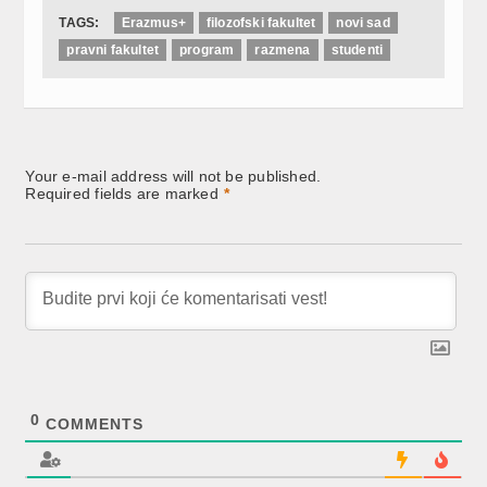
TAGS:
Erazmus+
filozofski fakultet
novi sad
pravni fakultet
program
razmena
studenti
Your e-mail address will not be published.
Required fields are marked
*
0
COMMENTS