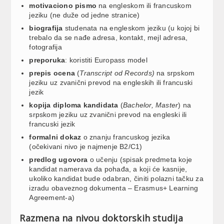
motivaciono pismo
na engleskom ili francuskom
jeziku (ne duže od jedne stranice)
biografija
studenata na engleskom jeziku (u kojoj bi
trebalo da se nađe adresa, kontakt, mejl adresa,
fotografija
preporuka
: koristiti Europass model
prepis ocena
(
Transcript od Records)
na srpskom
jeziku uz zvanični prevod na engleskih ili francuski
jezik
kopija diploma kandidata
(
Bachelor, Master
) na
srpskom jeziku uz zvanični prevod na engleski ili
francuski jezik
formalni dokaz
o znanju francuskog jezika
(očekivani nivo je najmenje B2/C1)
predlog ugovora
o učenju (spisak predmeta koje
kandidat namerava da pohađa, a koji će kasnije,
ukoliko kandidat bude odabran, činiti polazni tačku za
izradu obaveznog dokumenta – Erasmus+ Learning
Agreement-a)
Razmena na nivou doktorskih studija