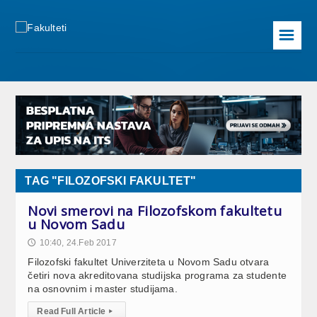
☰
TAG "FILOZOFSKI FAKULTET"
Novi smerovi na Filozofskom fakultetu
u Novom Sadu
10:40, 24.Feb 2017
🕔
Filozofski fakultet Univerziteta u Novom Sadu otvara
četiri nova akreditovana studijska programa za studente
na osnovnim i master studijama.
Read Full Article
▸