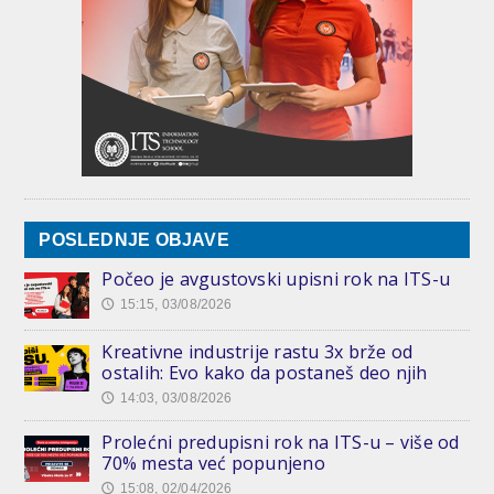
POSLEDNJE OBJAVE
Počeo je avgustovski upisni rok na ITS-u
15:15, 03/08/2026
🕔
Kreativne industrije rastu 3x brže od
ostalih: Evo kako da postaneš deo njih
14:03, 03/08/2026
🕔
Prolećni predupisni rok na ITS-u – više od
70% mesta već popunjeno
15:08, 02/04/2026
🕔