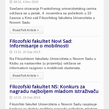
09:32, 4.Nov 2016
🕔
Svečano otvaranje Frankofonog univerzitetskog centra
održava se u petak, 4. novembra sa početkom u 10
časova u Kino sali Filozofskog fakulteta Univerziteta u
Novom Sadu.
Read Full Article
▸
Filozofski fakultet Novi Sad:
Informisanje o mobilnosti
13:22, 20.Sep 2016
🕔
Na Filozofskom fakultetu Univerziteta u Novom Sadu u
Klubu za nastavnike (u prizemlju) održava se
informativni razgovor o mobilnosti studenata.
Read Full Article
▸
Filozofski fakultet NS: Konkurs za
nagradu najboljem mladom istraživaču
12:15, 19.Sep 2016
🕔
Filozofski fakultet Univerziteta u Novom Sadu raspisuje
konkurs za dodelu godišnje nagrade najboljem mladom