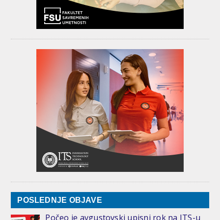
POSLEDNJE OBJAVE
Počeo je avgustovski upisni rok na ITS-u