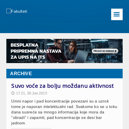
☰
ARCHIVE
Suvo voće za bolju moždanu aktivnost
17:21, 30.Jan 2015
🕔
Umni napor i pad koncentracije povezani su a uzrok
tome je naporan intelektualni rad. Svakome ko se u toku
dana susreće sa mnogo informacija koje mora da
“obradi” i zapamti, pad koncentracije se desi bar
jednom.