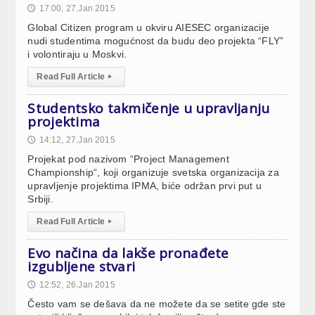
17:00, 27.Jan 2015
🕔
Global Citizen program u okviru AIESEC organizacije
nudi studentima mogućnost da budu deo projekta “FLY”
i volontiraju u Moskvi.
Read Full Article
▸
Studentsko takmičenje u upravljanju
projektima
14:12, 27.Jan 2015
🕔
Projekat pod nazivom “Project Management
Championship“, koji organizuje svetska organizacija za
upravljenje projektima IPMA, biće održan prvi put u
Srbiji.
Read Full Article
▸
Evo načina da lakše pronađete
izgubljene stvari
12:52, 26.Jan 2015
🕔
Često vam se dešava da ne možete da se setite gde ste