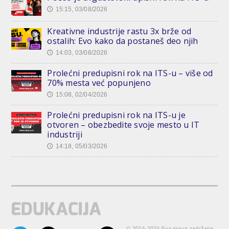
15:15, 03/08/2026
🕔
Kreativne industrije rastu 3x brže od
ostalih: Evo kako da postaneš deo njih
14:03, 03/08/2026
🕔
Prolećni predupisni rok na ITS-u – više od
70% mesta već popunjeno
15:08, 02/04/2026
🕔
Prolećni predupisni rok na ITS-u je
otvoren – obezbedite svoje mesto u IT
industriji
14:18, 05/03/2026
🕔
© 2014-2024 Sva prava zadržana.