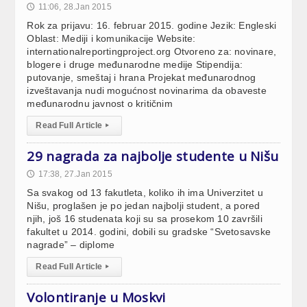
11:06, 28.Jan 2015
🕔
Rok za prijavu: 16. februar 2015. godine Jezik: Engleski
Oblast: Mediji i komunikacije Website:
internationalreportingproject.org Otvoreno za: novinare,
blogere i druge međunarodne medije Stipendija:
putovanje, smeštaj i hrana Projekat međunarodnog
izveštavanja nudi mogućnost novinarima da obaveste
međunarodnu javnost o kritičnim
Read Full Article
▸
29 nagrada za najbolje studente u Nišu
17:38, 27.Jan 2015
🕔
Sa svakog od 13 fakutleta, koliko ih ima Univerzitet u
Nišu, proglašen je po jedan najbolji student, a pored
njih, još 16 studenata koji su sa prosekom 10 završili
fakultet u 2014. godini, dobili su gradske “Svetosavske
nagrade” – diplome
Read Full Article
▸
Volontiranje u Moskvi