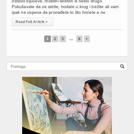
ostavili ključeve, mobilni telefon ili nešto drugo.
Pokušavate da se setite, hodate u krug i tražite ali vam
ipak ne uspeva da pronađete to što hoćete a ne
Read Full Article
▸
1
2
3
…
6
▸