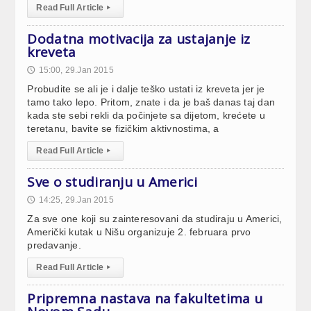
Read Full Article
▸
Dodatna motivacija za ustajanje iz
kreveta
15:00, 29.Jan 2015
🕔
Probudite se ali je i dalje teško ustati iz kreveta jer je
tamo tako lepo. Pritom, znate i da je baš danas taj dan
kada ste sebi rekli da počinjete sa dijetom, krećete u
teretanu, bavite se fizičkim aktivnostima, a
Read Full Article
▸
Sve o studiranju u Americi
14:25, 29.Jan 2015
🕔
Za sve one koji su zainteresovani da studiraju u Americi,
Američki kutak u Nišu organizuje 2. februara prvo
predavanje.
Read Full Article
▸
Pripremna nastava na fakultetima u