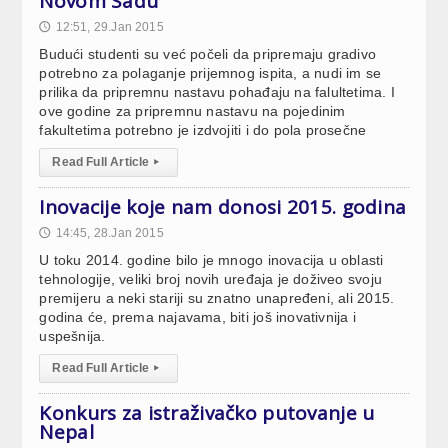
Novom Sadu
12:51, 29.Jan 2015
🕔
Budući studenti su već počeli da pripremaju gradivo
potrebno za polaganje prijemnog ispita, a nudi im se
prilika da pripremnu nastavu pohađaju na falultetima. I
ove godine za pripremnu nastavu na pojedinim
fakultetima potrebno je izdvojiti i do pola prosečne
Read Full Article
▸
Inovacije koje nam donosi 2015. godina
14:45, 28.Jan 2015
🕔
U toku 2014. godine bilo je mnogo inovacija u oblasti
tehnologije, veliki broj novih uređaja je doživeo svoju
premijeru a neki stariji su znatno unapređeni, ali 2015.
godina će, prema najavama, biti još inovativnija i
uspešnija.
Read Full Article
▸
Konkurs za istraživačko putovanje u
Nepal