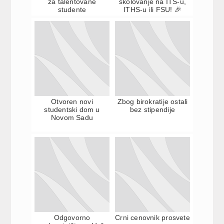
za talentovane
školovanje na ITS-u,
studente
ITHS-u ili FSU! 🎉
Otvoren novi
Zbog birokratije ostali
studentski dom u
bez stipendije
Novom Sadu
Odgovorno
Crni cenovnik prosvete