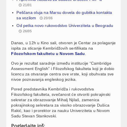
21/01
Peščana oluja na Marsu dovela do gubitka kontakta
sa vozilom
20/06
Od petka novo rukovodstvo Univerziteta u Beogradu
26/05
Danas, u 12h u Kino sali, otvoren je Centar za polaganje
ispita za sticanje Kembridžovih sertifikata na
Filozofskom fakultetu u Novom Sadu
.
Ovo je rezultat saradnje između institucije “Cambridge
Assessment English” i Filozofskog fakulteta koji je dobio
licencu za otvaranje centra ove vrste, koji obuhvata sve
nivoe poznavanja engleskog jezika.
Pored predstavnika Kembridža i rukovodstva
Filozofskog fakulteta, svečanost će otvoriti pokrajinski
sekretar za obrazovanje Mihalj Njilaš, zamenica
pokrajinskog sekretara za visoko obrazovanje Dušica
Rakić, kao i prorektor za nauku Univerziteta u Novom
Sadu Stevan Stankovski.
Pogledajte još: