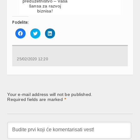
preduzetništvo – Vaša
šansa za razvoj
biznisa!
Podelite:
Click
Click
Click
to
to
to
share
share
share
on
on
on
Facebook
Twitter
LinkedIn
(Opens
(Opens
(Opens
in
in
in
new
new
new
25/02/2020 12:20
window)
window)
window)
Your e-mail address will not be published.
Required fields are marked
*