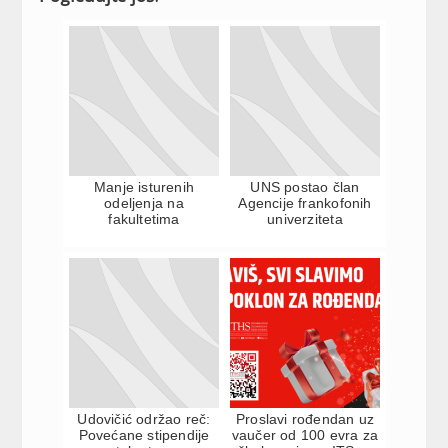
Manje isturenih
UNS postao član
odeljenja na
Agencije frankofonih
fakultetima
univerziteta
Udovičić održao reč:
Proslavi rođendan uz
Povećane stipendije
vaučer od 100 evra za