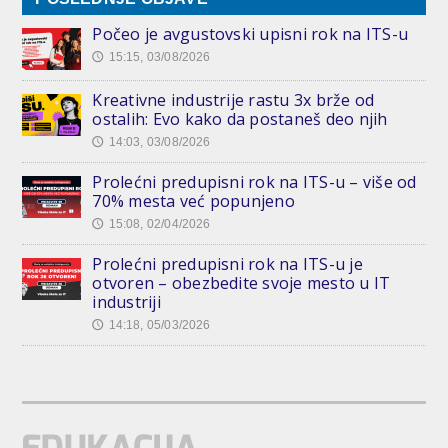
Počeo je avgustovski upisni rok na ITS-u
15:15, 03/08/2026
🕔
Kreativne industrije rastu 3x brže od
ostalih: Evo kako da postaneš deo njih
14:03, 03/08/2026
🕔
Prolećni predupisni rok na ITS-u – više od
70% mesta već popunjeno
15:08, 02/04/2026
🕔
Prolećni predupisni rok na ITS-u je
otvoren – obezbedite svoje mesto u IT
industriji
14:18, 05/03/2026
🕔