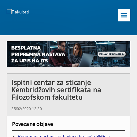
☰
Ispitni centar za sticanje
Kembridžovih sertifikata na
Filozofskom fakultetu
25/02/2020 12:20
Povezane objave
Pripremna nastava za buduće brucoše PMF-a