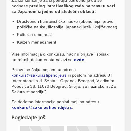
Za konkurisanje za stipendiju potrebno je da se
podnese
predlog istraživačkog rada na temu u vezi
sa Japanom iz jedne od sledećih oblasti:
Društvene i humanističke nauke (ekonomija, pravo,
političke nauke, filozofija, japanski jezik i književnost)
Kultura i umetnost
Kaizen menadžment
Više informacija o konkursu, načinu prijave i spisak
potrebnih dokumenata nalazi se
ovde
.
Prijave se šalju mejlom na adresu
konkurs@sakurastipendije.rs
ili poštom na adresu JT
Internatonal a.d. Senta – Ogranak Beograd, Vladimira
Popovića 38, 11070 Beograd, Srbija, sa naznakom „Za
Sakura stipendiju”.
Za dodatne informacije poslati mejl na adresu
konkurs@sakurastipendije.rs
.
Pogledajte još: