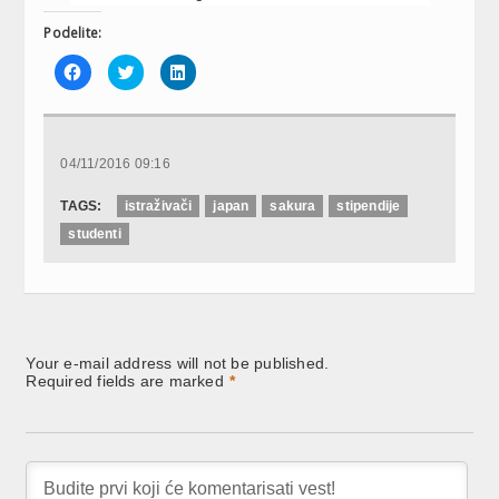
Podelite:
Click
Click
Click
to
to
to
share
share
share
on
on
on
Facebook
Twitter
LinkedIn
(Opens
(Opens
(Opens
in
in
in
new
new
new
04/11/2016 09:16
window)
window)
window)
TAGS:
istraživači
japan
sakura
stipendije
studenti
Your e-mail address will not be published.
Required fields are marked
*