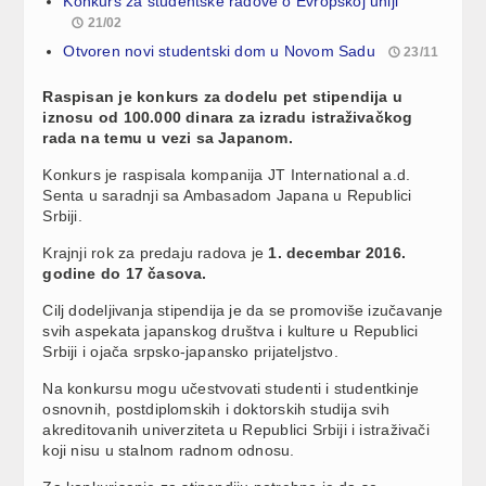
Konkurs za studentske radove o Evropskoj uniji
21/02
Otvoren novi studentski dom u Novom Sadu
23/11
Raspisan je konkurs za dodelu pet stipendija u
iznosu od 100.000 dinara za izradu istraživačkog
rada na temu u vezi sa Japanom.
Konkurs je raspisala kompanija JT International a.d.
Senta u saradnji sa Ambasadom Japana u Republici
Srbiji.
Krajnji rok za predaju radova je
1. decembar 2016.
godine do 17 časova.
Cilj dodeljivanja stipendija je da se promoviše izučavanje
svih aspekata japanskog društva i kulture u Republici
Srbiji i ojača srpsko-japansko prijateljstvo.
Na konkursu mogu učestvovati studenti i studentkinje
osnovnih, postdiplomskih i doktorskih studija svih
akreditovanih univerziteta u Republici Srbiji i istraživači
koji nisu u stalnom radnom odnosu.