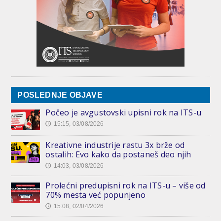
POSLEDNJE OBJAVE
Počeo je avgustovski upisni rok na ITS-u
15:15, 03/08/2026
🕔
Kreativne industrije rastu 3x brže od
ostalih: Evo kako da postaneš deo njih
14:03, 03/08/2026
🕔
Prolećni predupisni rok na ITS-u – više od
70% mesta već popunjeno
15:08, 02/04/2026
🕔