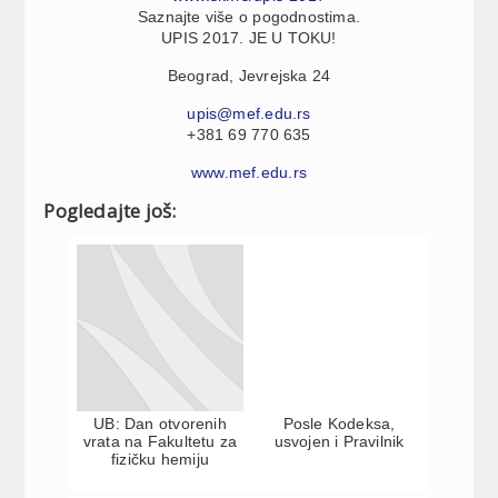
Saznajte više o pogodnostima.
UPIS 2017. JE U TOKU!
Beograd, Jevrejska 24
upis@mef.edu.rs
+381 69 770 635
www.mef.edu.rs
Pogledajte još:
UB: Dan otvorenih
Posle Kodeksa,
vrata na Fakultetu za
usvojen i Pravilnik
fizičku hemiju