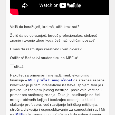
Voliš da istražuješ, kreiraš, učiš kroz rad?
Želiš da se obrazuješ, budeš profesionalac, stekneš
znanje i zvanje zbog koga ćeš naći odličan posao?
Umeš da razmišljaš kreativno i van okvira?
Odlično! Baš takvi studenti su na MEF-u!
Fakultet za primenjeni menadžment, ekonomiju i
finansije –
MEF pruža ti mogućnost
da stekneš željene
kvalifikacije putem interaktivne nastave, spojem teorije i
prakse, vežbanjem javnog nastupa, poslovnih veština i
primenom stečenog znanja! Tako je, studiranje ne čini
mnogo obimnih knjiga i beskrajno sedenje u klupi i
slušanje profesora, već razvijanje kritičkog mišljenja,
stručna diskusija i osposobljavanje za samostalni rad! Mi
na
MEF
-u to znamo i pomoći ćemo ti da ostvariš svoje