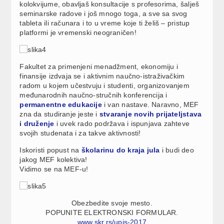
kolokvijume, obavljaš konsultacije s profesorima, šalješ
seminarske radove i još mnogo toga, a sve sa svog
tableta ili računara i to u vreme koje ti želiš – pristup
platformi je vremenski neograničen!
Fakultet za primenjeni menadžment, ekonomiju i
finansije izdvaja se i aktivnim naučno-istraživačkim
radom u kojem učestvuju i studenti, organizovanjem
međunarodnih naučno-stručnih konferencija i
permanentne edukacije
i van nastave. Naravno, MEF
zna da studiranje jeste i
stvaranje novih prijateljstava
i druženje
i uvek rado podržava i ispunjava zahteve
svojih studenata i za takve aktivnosti!
Iskoristi popust na
školarinu do kraja jula
i budi deo
jakog MEF kolektiva!
Vidimo se na MEF-u!
Obezbedite svoje mesto.
POPUNITE ELEKTRONSKI FORMULAR.
www.skr.rs/upis-2017