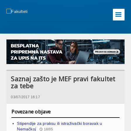
☰
Saznaj zašto je MEF pravi fakultet
za tebe
03/07/2017 16:17
Povezane objave
Stipendije za praksu ili istraživački boravak u
Nemačkoj
18/05