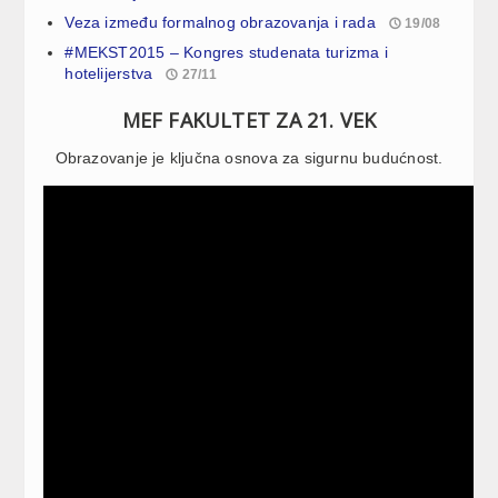
Veza između formalnog obrazovanja i rada
19/08
#MEKST2015 – Kongres studenata turizma i
hotelijerstva
27/11
MEF FAKULTET ZA 21. VEK
Obrazovanje je ključna osnova za sigurnu budućnost.