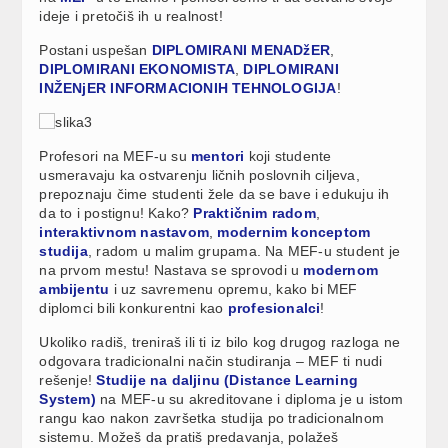
ideje i pretočiš ih u realnost!
Postani uspešan
DIPLOMIRANI MENADžER
,
DIPLOMIRANI EKONOMISTA
,
DIPLOMIRANI
INŽENjER INFORMACIONIH TEHNOLOGIJA
!
Profesori na MEF-u su
mentori
koji studente
usmeravaju ka ostvarenju ličnih poslovnih ciljeva,
prepoznaju čime studenti žele da se bave i edukuju ih
da to i postignu! Kako?
Praktičnim radom
,
interaktivnom nastavom
,
modernim konceptom
studija
, radom u malim grupama. Na MEF-u student je
na prvom mestu! Nastava se sprovodi u
modernom
ambijentu
i uz savremenu opremu, kako bi MEF
diplomci bili konkurentni kao
profesionalci
!
Ukoliko radiš, treniraš ili ti iz bilo kog drugog razloga ne
odgovara tradicionalni način studiranja – MEF ti nudi
rešenje!
Studije na daljinu (Distance Learning
System)
na MEF-u su akreditovane i diploma je u istom
rangu kao nakon završetka studija po tradicionalnom
sistemu. Možeš da pratiš predavanja, polažeš