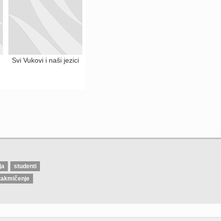
Svi Vukovi i naši jezici
ja
studenti
takmičenje