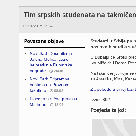
Tim srpskih studenata na takmičen
08/04/2015 13:14
Povezane objave
Studenti iz Srbije po
poslovnih studija slu
Novi Sad: Docentkinja
U Dubaiju će Srbiju pre
Jelena Molnar Lazić
Iva Mišović i Đorđe Petr
laureatkinja Dunavske
nagrade
24/08
Na takmičenju, koje se 
Novi Sad: Pripremna
su Amerika, Kina, Kanada
nastava na Pravnom
Za pobedu u prvoj fazi 
fakultetu
08/02
Plaćena stručna praksa u
Izvor: B92
Minhenu
13/05
Pogledajte još: