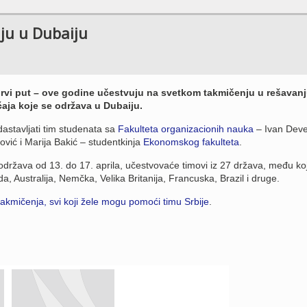
ju u Dubaiju
 prvi put – ove godine učestvuju na svetkom takmičenju u rešavan
čaja koje se održava u Dubaiju.
dastavljati tim studenata sa
Fakulteta organizacionih nauka
– Ivan Deve
ović i Marija Bakić – studentkinja
Ekonomskog fakulteta
.
održava od 13. do 17. aprila, učestvovaće timovi iz 27 država, među ko
, Australija, Nemčka, Velika Britanija, Francuska, Brazil i druge.
takmičenja, svi koji žele mogu pomoći timu Srbije
.