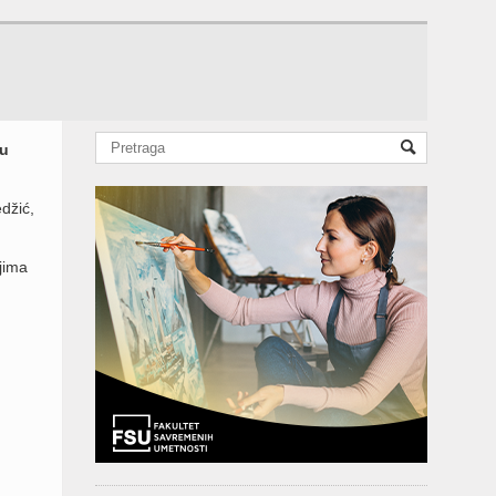
ju
džić,
jima