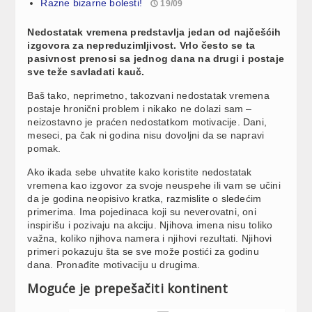
Razne bizarne bolesti!
19/09
Nedostatak vremena predstavlja jedan od najčešćih
izgovora za nepreduzimljivost. Vrlo često se ta
pasivnost prenosi sa jednog dana na drugi i postaje
sve teže savladati kauč.
Baš tako, neprimetno, takozvani nedostatak vremena
postaje hronični problem i nikako ne dolazi sam –
neizostavno je praćen nedostatkom motivacije. Dani,
meseci, pa čak ni godina nisu dovoljni da se napravi
pomak.
Ako ikada sebe uhvatite kako koristite nedostatak
vremena kao izgovor za svoje neuspehe ili vam se učini
da je godina neopisivo kratka, razmislite o sledećim
primerima. Ima pojedinaca koji su neverovatni, oni
inspirišu i pozivaju na akciju. Njihova imena nisu toliko
važna, koliko njihova namera i njihovi rezultati. Njihovi
primeri pokazuju šta se sve može postići za godinu
dana. Pronađite motivaciju u drugima.
Moguće je prepešačiti kontinent