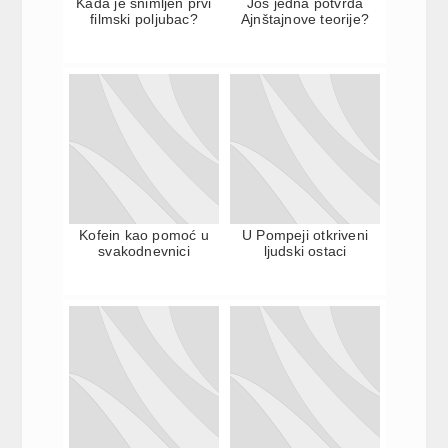
Kada je snimljen prvi
Još jedna potvrda
filmski poljubac?
Ajnštajnove teorije?
Kofein kao pomoć u
U Pompeji otkriveni
svakodnevnici
ljudski ostaci