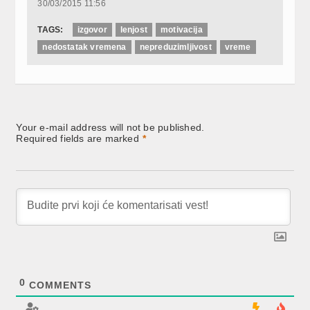
new
new
new
30/03/2015 11:56
window)
window)
window)
TAGS:
izgovor
lenjost
motivacija
nedostatak vremena
nepreduzimljivost
vreme
Your e-mail address will not be published.
Required fields are marked
*
0
COMMENTS