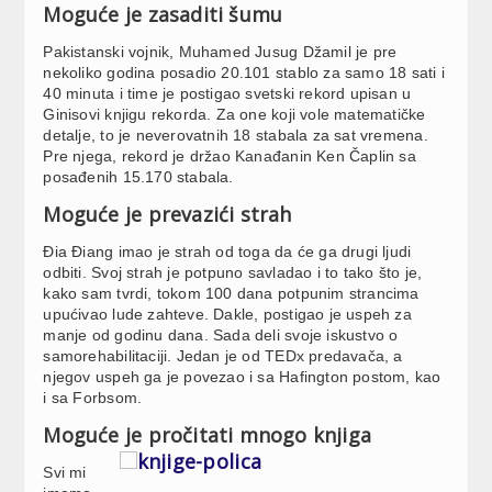
Moguće je zasaditi šumu
Pakistanski vojnik, Muhamed Jusug Džamil je pre
nekoliko godina posadio 20.101 stablo za samo 18 sati i
40 minuta i time je postigao svetski rekord upisan u
Ginisovi knjigu rekorda. Za one koji vole matematičke
detalje, to je neverovatnih 18 stabala za sat vremena.
Pre njega, rekord je držao Kanađanin Ken Čaplin sa
posađenih 15.170 stabala.
Moguće je prevazići strah
Đia Điang imao je strah od toga da će ga drugi ljudi
odbiti. Svoj strah je potpuno savladao i to tako što je,
kako sam tvrdi, tokom 100 dana potpunim strancima
upućivao lude zahteve. Dakle, postigao je uspeh za
manje od godinu dana. Sada deli svoje iskustvo o
samorehabilitaciji. Jedan je od TEDx predavača, a
njegov uspeh ga je povezao i sa Hafington postom, kao
i sa Forbsom.
Moguće je pročitati mnogo knjiga
Svi mi