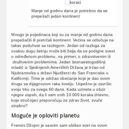
Manje od godinu dana je potrebno da se
prepešači jedan kontinent
Mnogo je pojedinaca koji su za manje od godinu dana
prepešačili ili pretrčali kontinent. Većina se odlučuje na
takav poduhvat sa razlogom. Jedan od razloga za
ovakvu dugu šetnju može biti želja da se podigne svest
o određenom problemu, na primer, o zdravstvenim ili
društvenim problemima. Jedan šesnaestogodišnji
mladić iz Sjedinjenih Američkih Država je trčao od
Njubransvika u državi Njudžerzi do San Franciska u
Kaliforniji. Time je održao obećanje koje je dao svom
drugu sa dijagnozom raka kostiju. Uspešno je završio
svoju trku za svega 60 dana. Kada uzmete u obzir
njegov uspeh, da li vam onih 10 000 koraka dnevno,
koje stručnjaci preporučuju za zdrav život, zvuče
strašno?
Moguće je oploviti planetu
Frensis Džojon je sasvim sam obišao svet na svom