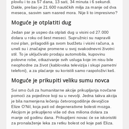
plovilu i to za 57 dana, 13 sati, 34 minuta i 6 sekundi.
Dakle, prešao je 21.600 nautičkih milja za manje od dva
meseca, sasvim sam nasred mora. Nije li to impresivno?
Moguće je otplatiti dug
Jedan par je uspeo da otplati dug u visini od 27.000
dolara u roku od šest meseci. Supružnici su napravili
novi plan, prilagodili ga svom budžetu i visini računa, a
uneli su i značajne promene u svoj svakodnevni životni
stil. To je uključivalo prodaju automobila, kupovinu
polovne robe, otkazivanje svih usluga koje im nisu bile
neophodne za život (kablovska televizija i skupi
pametni
telefoni), a za plaćanje su koristili samo raspoloživi keš.
Moguće je prikupiti veliku sumu novca
Svi smo čuli za humanitarne akcije prikupljanja novčane
pomoći za pojedince koji su u nevolji. Jedna takva akcija
je bila namenjena lečenju četvorogodišnje devojčice
Elize O’Nil, koja pati od degenerativne bolesti mozga.
Akcijom je prikupljeno više od dva miliona dolara za
manje od godinu dana. Prikupljeni novac će se iskoristiti
za pronalaženje leka za retku bolest od koje pati Eliza.