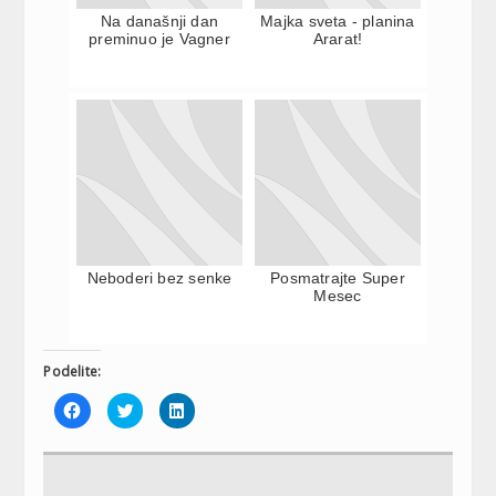
Na današnji dan
Majka sveta - planina
preminuo je Vagner
Ararat!
Neboderi bez senke
Posmatrajte Super
Mesec
Podelite:
Click
Click
Click
to
to
to
share
share
share
on
on
on
Facebook
Twitter
LinkedIn
(Opens
(Opens
(Opens
in
in
in