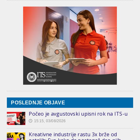
POSLEDNJE OBJAVE
Počeo je avgustovski upisni rok na ITS-u
15:15, 03/08/2026
🕔
Kreativne industrije rastu 3x brže od