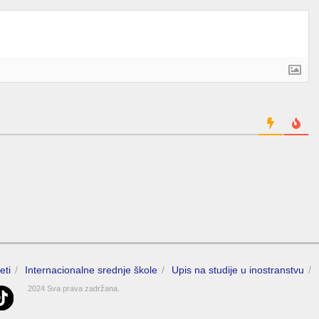
eti
Internacionalne srednje škole
Upis na studije u inostranstvu
2024 Sva prava zadržana.