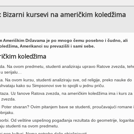
: Bizarni kursevi na američkim koledžima
im Američkim Državama je po mnogo čemu posebno i čudno, ali
ledžima, Amerikanci su prevazišli i sami sebe.
ričkim koledžima
a. Na ovom predmetu, studenti analiziraju upravo Ratove zvezda, teh
u serijalu…
ija. Na ovom kursu, studenti analiziraju sve, od religije, preko nauke do
 shvataju kako su Simpsonovi sve to spojili u jednu priču.
staza. Uz fanove Ratova zvezda, na američkim koledžima ima i kurs za
 zvezda.
ri Poter stvaran? Ovim pitanjem bave se studenti, proučavajući romane 
obnjaku.
borbi. Od veštine uspešnog pogađanja rezultata do geometrije, logarit
aju studenti na ovom predmetu.
j pop kulturi. Nema potrebe dalje objašnjavati.