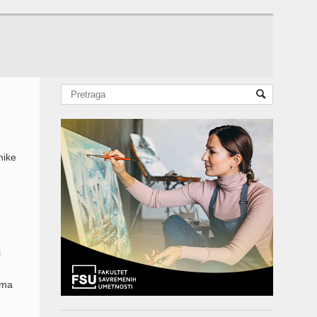
nike
i
ama