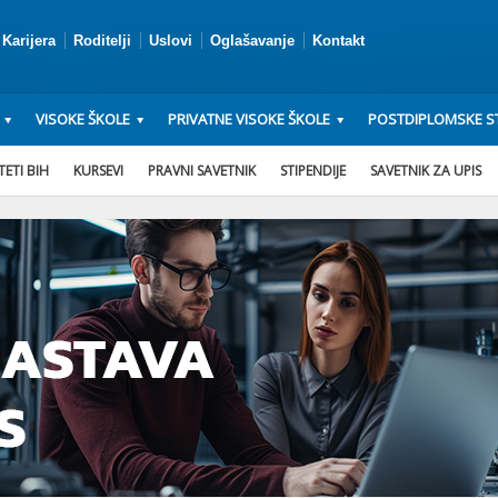
Karijera
Roditelji
Uslovi
Oglašavanje
Kontakt
VISOKE ŠKOLE
PRIVATNE VISOKE ŠKOLE
POSTDIPLOMSKE ST
ETI BIH
KURSEVI
PRAVNI SAVETNIK
STIPENDIJE
SAVETNIK ZA UPIS