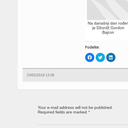
Na današnji dan rođe
je Džordž Gordon
Bajron
Podelite:
Click
Click
Click
to
to
to
share
share
share
on
on
on
Facebook
Twitter
LinkedIn
(Opens
(Opens
(Opens
23/02/2018 13:38
in
in
in
new
new
new
window)
window)
window)
Your e-mail address will not be published.
Required fields are marked
*