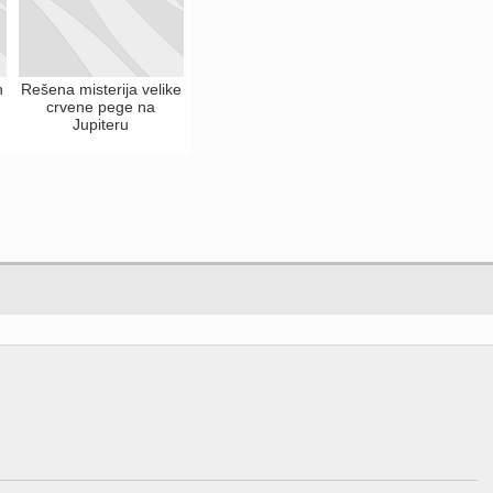
n
Rešena misterija velike
crvene pege na
Jupiteru