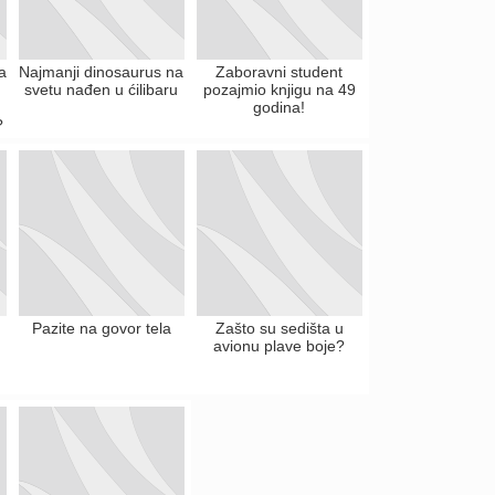
a
Najmanji dinosaurus na
Zaboravni student
svetu nađen u ćilibaru
pozajmio knjigu na 49
godina!
?
Pazite na govor tela
Zašto su sedišta u
avionu plave boje?