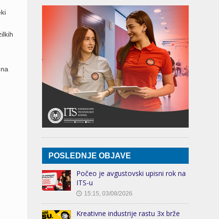
ki
ilkih
 na
POSLEDNJE OBJAVE
Počeo je avgustovski upisni rok na
ITS-u
15:15, 03/08/2026
🕔
Kreativne industrije rastu 3x brže