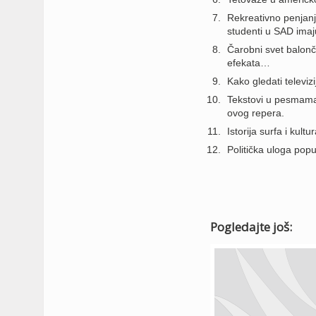
Rekreativno penjanj
studenti u SAD imaj
Čarobni svet balonč
efekata…
Kako gledati televiz
Tekstovi u pesmama T
ovog repera.
Istorija surfa i kult
Politička uloga popu
Pogledajte još: