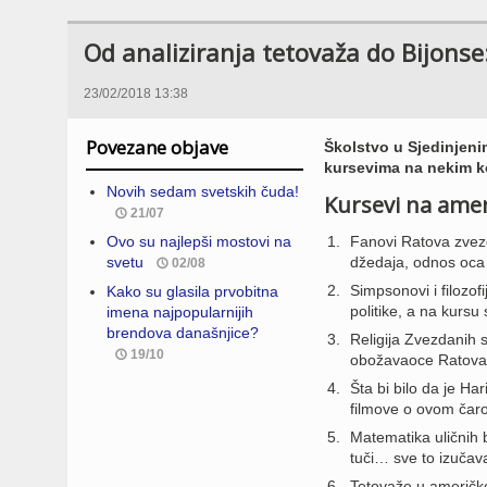
Od analiziranja tetovaža do Bijonse
23/02/2018 13:38
Povezane objave
Školstvo u Sjedinjen
kursevima na nekim ko
Novih sedam svetskih čuda!
Kursevi na ame
21/07
Ovo su najlepši mostovi na
Fanovi Ratova zvezd
svetu
džedaja, odnos oca 
02/08
Simpsonovi i filozof
Kako su glasila prvobitna
politike, a na kursu
imena najpopularnijih
brendova današnjice?
Religija Zvezdanih 
19/10
obožavaoce Ratova
Šta bi bilo da je Ha
filmove o ovom čar
Matematika uličnih 
tuči… sve to izučav
Tetovaže u američko