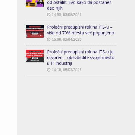
od ostalih: Evo kako da postaneš
deo njih
14:03, 03/08/2026
🕔
Prolećni predupisni rok na ITS-u –
više od 70% mesta već popunjeno
15:08, 02/04/2026
🕔
Prolećni predupisni rok na ITS-u je
otvoren – obezbedite svoje mesto
u IT industriji
14:18, 05/03/2026
🕔