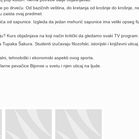
e po drveću. Od bazičnih veština, do kretanja od krošnje do krošnje, ne
u zaista ovaj predmet.
ića od sapunice. Izgleda da jedan mehurić sapunice ima veliki opseg fiz
iju? Kurs objašnjava na koji način kritički da gledamo svaki TV program.
upaka Šakura. Studenti izučavaju filozofski, istorijski i književni uticaj
uralni, tehnološki i ekonomski aspekti ovog sporta.
larne pevačice Bijonse u svetu i njen uticaj na ljude.