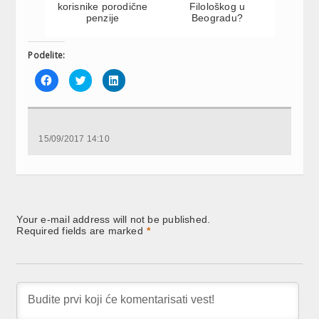
korisnike porodične
Filološkog u
penzije
Beogradu?
Podelite:
Click
Click
Click
to
to
to
share
share
share
on
on
on
Facebook
Twitter
LinkedIn
(Opens
(Opens
(Opens
in
in
in
new
new
new
15/09/2017 14:10
window)
window)
window)
Your e-mail address will not be published.
Required fields are marked
*