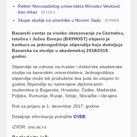
Rektor Novosadskog univerziteta Miroslav Vesković
dao otkaz
11/12
Skupe studije za umetnike u Novom Sadu
05/06
Bavarski centar za visoko obrazovanje za Centralnu,
Istočnu i Južnu Evropu (BAYHOST) objavio je
konkurs za jednogodišnje stipendije koje dodeljuje
Bavarska za studije u akademskoj 2018/2019.
godini.
Stipendije se odnose na master i doktorske akademske
studije na bavarskim univerzitetima. Jednogodišnja
stipendija može biti produžena dva puta do ukupno tri
godine.Stipendije su namenjene diplomiranim
studentima iz Bugarske, Hrvatske, Češke, Mađarske,
Poljske, Rumunije, Rusije, Srbije, Slovačke i Ukrajine.
Rok za prijavu je 1. decembar 2017. godine.
Detaljnije informacije potražite
OVDE
.
iZVOR: uns.ac.rs