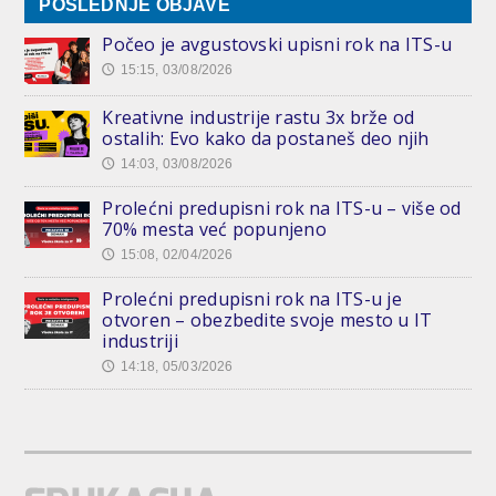
POSLEDNJE OBJAVE
Počeo je avgustovski upisni rok na ITS-u
15:15, 03/08/2026
🕔
Kreativne industrije rastu 3x brže od
ostalih: Evo kako da postaneš deo njih
14:03, 03/08/2026
🕔
Prolećni predupisni rok na ITS-u – više od
70% mesta već popunjeno
15:08, 02/04/2026
🕔
Prolećni predupisni rok na ITS-u je
otvoren – obezbedite svoje mesto u IT
industriji
14:18, 05/03/2026
🕔