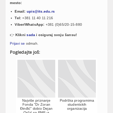
mesto:
Email:
upis@its.edu.rs
Tel:
+381 11 40 11 216
Viber/WhatsApp:
+381 (0)65/20-15-880
👉
Klikni
sada
i osiguraj svoju šansu!
Prijavi se
odmah.
Pogledajte još:
Najviše priznanje
Podrška programima
Fonda "Dr Zoran
studentskih
Đinđić" dobio Dejan
organizacija
Orčić sa PMF-a