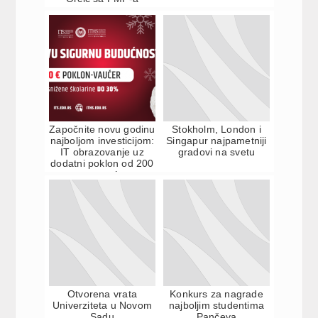
Započnite novu godinu
Stokholm, London i
najboljom investicijom:
Singapur najpametniji
IT obrazovanje uz
gradovi na svetu
dodatni poklon od 200
evra na već sn...
Otvorena vrata
Konkurs za nagrade
Univerziteta u Novom
najboljim studentima
Sadu
Pančeva