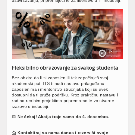
usavršavanju, pripremajući te za liderstvo u IT industriji.
Fleksibilno obrazovanje za svakog studenta
Bez obzira da li si zaposlen ili tek započinješ svoj
akademski put, ITS ti nudi nastavu prilagođenu
zaposlenima i mentorstvo stručnjaka koji su uvek
dostupni da ti pruže podršku. Kroz praktičnu nastavu i
rad na realnim projektima pripremamo te za stvarne
izazove u industriji.
📅
Ne čekaj! Akcija traje samo do 4. decembra.
📩
Kontaktiraj sa nama danas i rezerviši svoje