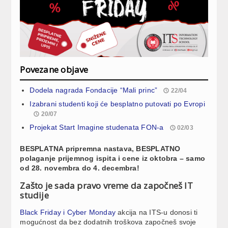
Povezane objave
Dodela nagrada Fondacije “Mali princ”
22/04
Izabrani studenti koji će besplatno putovati po Evropi
20/07
Projekat Start Imagine studenata FON-a
02/03
BESPLATNA pripremna nastava, BESPLATNO
polaganje prijemnog ispita i cene iz oktobra – samo
od 28. novembra do 4. decembra!
Zašto je sada pravo vreme da započneš IT
studije
Black Friday i Cyber Monday
akcija na ITS-u donosi ti
mogućnost da bez dodatnih troškova započneš svoje