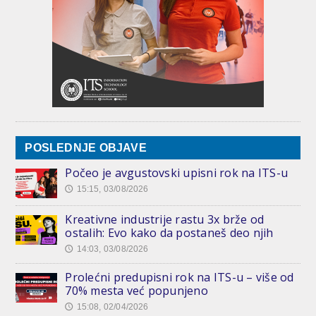
POSLEDNJE OBJAVE
Počeo je avgustovski upisni rok na ITS-u
15:15, 03/08/2026
🕔
Kreativne industrije rastu 3x brže od
ostalih: Evo kako da postaneš deo njih
14:03, 03/08/2026
🕔
Prolećni predupisni rok na ITS-u – više od
70% mesta već popunjeno
15:08, 02/04/2026
🕔