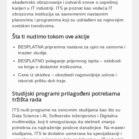
akademsko obrazovanje i ostvariš snove o uspešnoj
karijeri u IT industriji. ITS je poznat kao vodeća IT
obrazovna institucija sa savremenim nastavnim
planovima i programima koji su usklađeni sa najnovijim
svetskim trendovima.
Šta ti nudimo tokom ove akcije
BESPLATNA pripremna nastava za upis na osnovne i
master studije.
BESPLATNO polaganje prijemnog ispita – oslobodi
se brige o dodatnim troškovima.
Cene iz oktobra – obezbedi najpovoljnije uslove i
iskoristi priliku dok traje.
Studijski programi prilagođeni potrebama
tržišta rada
ITS nudi programe na osnovnim studijama kao što su
Data Science i AI, Softversko inženjerstvo i Digitalna
multimedija, koji ti omogućavaju da stekneš znanja
potrebna za najtraženije poslove današnjice. Na master
studijama, ITS te dodatno usmerava ka specijalizaciji i