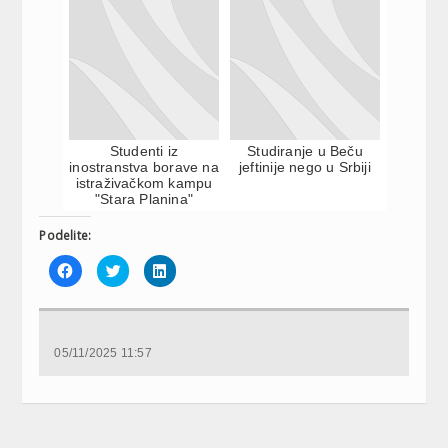
Studenti iz
Studiranje u Beču
inostranstva borave na
jeftinije nego u Srbiji
istraživačkom kampu
"Stara Planina"
Podelite:
Click
Click
Click
to
to
to
share
share
share
on
on
on
Facebook
Twitter
LinkedIn
(Opens
(Opens
(Opens
in
in
in
new
new
new
05/11/2025 11:57
window)
window)
window)