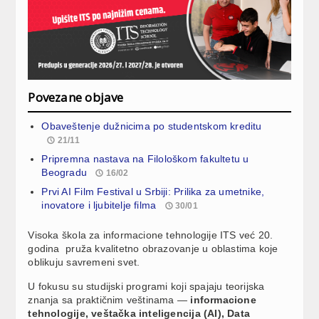
Povezane objave
Obaveštenje dužnicima po studentskom kreditu
21/11
Pripremna nastava na Filološkom fakultetu u
Beogradu
16/02
Prvi AI Film Festival u Srbiji: Prilika za umetnike,
inovatore i ljubitelje filma
30/01
Visoka škola za informacione tehnologije ITS već 20.
godina pruža kvalitetno obrazovanje u oblastima koje
oblikuju savremeni svet.
U fokusu su studijski programi koji spajaju teorijska
znanja sa praktičnim veštinama —
informacione
tehnologije, veštačka inteligencija (AI), Data