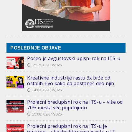
POSLEDNJE OBJAVE
Počeo je avgustovski upisni rok na ITS-u
15:15, 03/08/2026
🕔
Kreativne industrije rastu 3x brže od
ostalih: Evo kako da postaneš deo njih
14:03, 03/08/2026
🕔
Prolećni predupisni rok na ITS-u – više od
70% mesta već popunjeno
15:08, 02/04/2026
🕔
Prolećni predupisni rok na ITS-u je
otvoren – obezbedite svoje mesto u IT