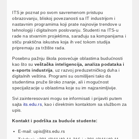
ITS je poznat po svom savremenom pristupu
obrazovanju, bliskoj povezanosti sa IT industrijom i
nastavnim programima koji prate najnovije trendove u
tehnologiji i digitalnom poslovanju. Studenti na ITS-u
rade na stvarnim projektima, sarađuju sa kompanijama i
stiču praktična iskustva koja ih već tokom studija
pripremaju za tržište rada.
Posebnu pažnju škola posvećuje oblastima budućnosti
kao što su
veštačka inteligencija, analiza podataka i
e-sports industrija
, uz razvoj preduzetničkog duha i
digitalnih veština. Programi su osmišljeni tako da
studentima pruže široko znanje, ali i mogućnost
specijalizacije u oblastima koje su im najzanimljivije.
Svi zainteresovani mogu se informisati i prijaviti putem
sajta
its.edu.rs
, kao i direktnim kontaktom sa službom za
upis.
Kontakt i podrška za buduće studente:
E-mail:
upis@its.edu.rs