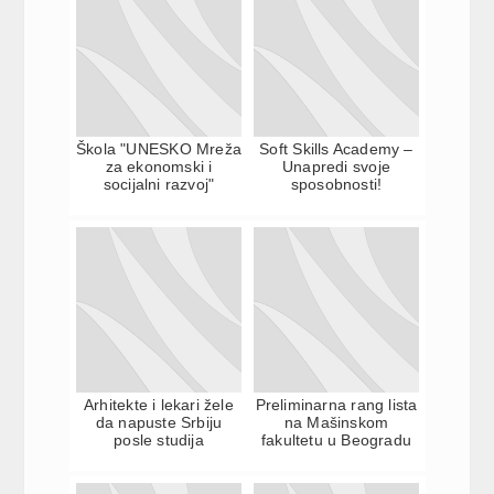
Škola "UNESKO Mreža
Soft Skills Academy –
za ekonomski i
Unapredi svoje
socijalni razvoj"
sposobnosti!
Arhitekte i lekari žele
Preliminarna rang lista
da napuste Srbiju
na Mašinskom
posle studija
fakultetu u Beogradu