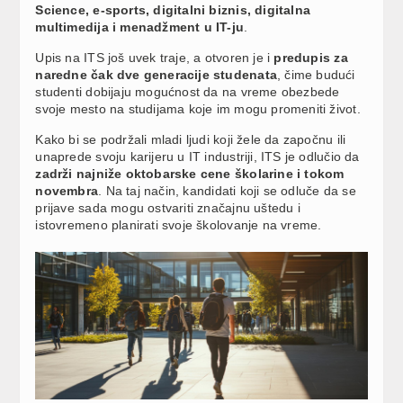
Science, e-sports, digitalni biznis, digitalna
multimedija i menadžment u IT-ju
.
Upis na ITS još uvek traje, a otvoren je i
predupis za
naredne čak dve generacije studenata
, čime budući
studenti dobijaju mogućnost da na vreme obezbede
svoje mesto na studijama koje im mogu promeniti život.
Kako bi se podržali mladi ljudi koji žele da započnu ili
unaprede svoju karijeru u IT industriji, ITS je odlučio da
zadrži najniže oktobarske cene školarine i tokom
novembra
. Na taj način, kandidati koji se odluče da se
prijave sada mogu ostvariti značajnu uštedu i
istovremeno planirati svoje školovanje na vreme.