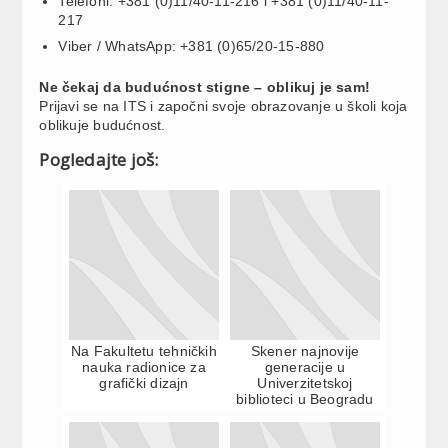
Telefoni: +381 (0)11/40-11-216 i +381 (0)11/40-11-
217
Viber / WhatsApp: +381 (0)65/20-15-880
Ne čekaj da budućnost stigne – oblikuj je sam!
Prijavi se na ITS i započni svoje obrazovanje u školi koja
oblikuje budućnost.
Pogledajte još:
Na Fakultetu tehničkih
Skener najnovije
nauka radionice za
generacije u
grafički dizajn
Univerzitetskoj
biblioteci u Beogradu