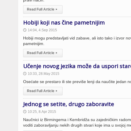
pravi način.
Read Full Article
▸
Hobiji koji nas čine pametnijim
14:04, 4.Sep 2015
🕔
Hobiji mogu predstavljati vid zabave, ali isto tako i izvor 
pametnijim.
Read Full Article
▸
Učenje novog jezika može da uspori star
10:33, 28.May 2015
🕔
Osećate se prestaro ili ste previše lenji da naučite jedan n
Read Full Article
▸
Jednog se setite, drugo zaboravite
10:25, 8.Apr 2015
🕔
Naučnici iz Birmingema i Kembridža su zajedničkim radom
voditi zaboravljanju nekih drugih stvari koje ima u svojoj m