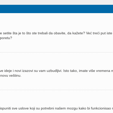
etite šta je to što ste trebali da obavite, da kažete? Već treći put iste
 šporetu?
e ideje i novi izazovi su vam uzbudljivi. Isto tako, imate više vremena 
 novu veštinu.
e ispuniti sve uslove koji su potrebni našem mozgu kako bi funkcionisao 