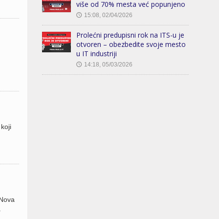
više od 70% mesta već popunjeno
15:08, 02/04/2026
🕔
Prolećni predupisni rok na ITS-u je
otvoren – obezbedite svoje mesto
u IT industriji
14:18, 05/03/2026
🕔
koji
 Nova
a