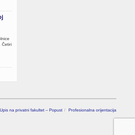
oj
olnice
 Četiri
Upis na privatni fakultet – Popust
Profesionalna orijentacija