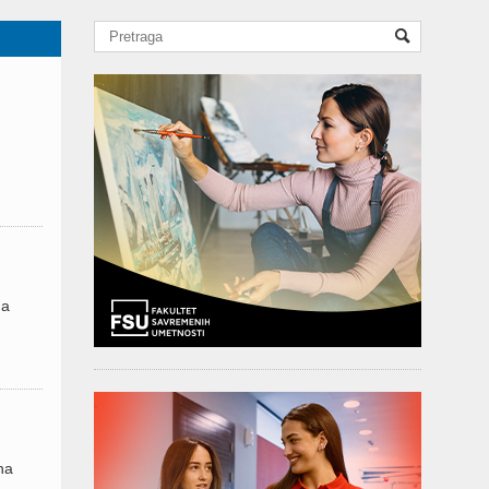
na
na