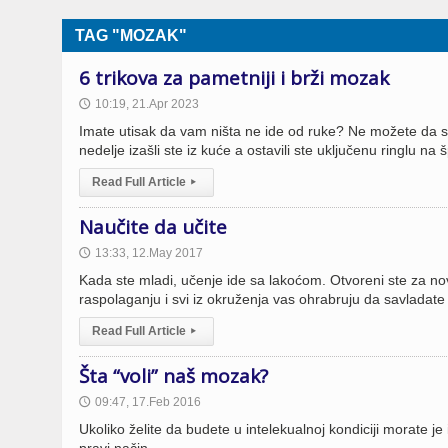
TAG "MOZAK"
6 trikova za pametniji i brži mozak
10:19, 21.Apr 2023
🕔
Imate utisak da vam ništa ne ide od ruke? Ne možete da se s
nedelje izašli ste iz kuće a ostavili ste uključenu ringlu na
Read Full Article
▸
Naučite da učite
13:33, 12.May 2017
🕔
Kada ste mladi, učenje ide sa lakoćom. Otvoreni ste za nov
raspolaganju i svi iz okruženja vas ohrabruju da savladate
Read Full Article
▸
Šta “voli” naš mozak?
09:47, 17.Feb 2016
🕔
Ukoliko želite da budete u intelekualnoj kondiciji morate j