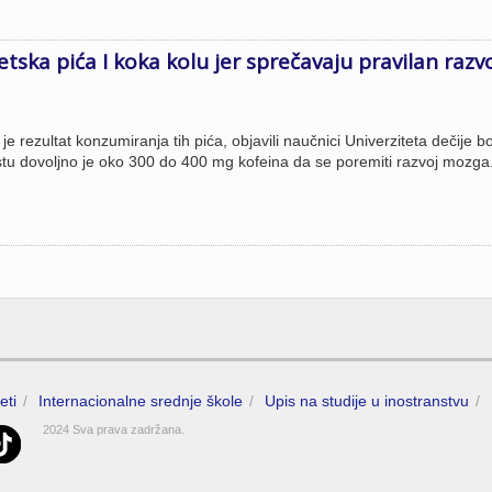
tska pića I koka kolu jer sprečavaju pravilan razv
 je rezultat konzumiranja tih pića, objavili naučnici Univerziteta dečije b
tu dovoljno je oko 300 do 400 mg kofeina da se poremiti razvoj mozga.
eti
Internacionalne srednje škole
Upis na studije u inostranstvu
2024 Sva prava zadržana.