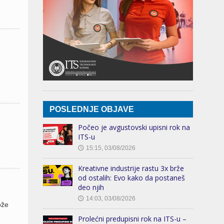
POSLEDNJE OBJAVE
Počeo je avgustovski upisni rok na
ITS-u
15:15, 03/08/2026
🕔
Kreativne industrije rastu 3x brže
od ostalih: Evo kako da postaneš
deo njih
14:03, 03/08/2026
🕔
ože
Prolećni predupisni rok na ITS-u –