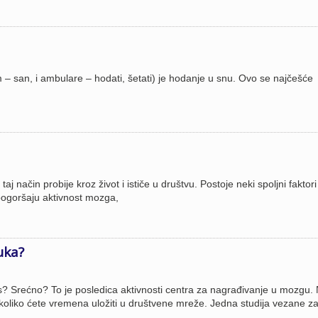
– san, i ambulare – hodati, šetati) je hodanje u snu. Ovo se najčešće
način probije kroz život i ističe u društvu. Postoje neki spoljni faktori 
pogoršaju aktivnost mozga,
uka?
tus? Srećno? To je posledica aktivnosti centra za nagrađivanje u mozgu.
 koliko ćete vremena uložiti u društvene mreže. Jedna studija vezane z