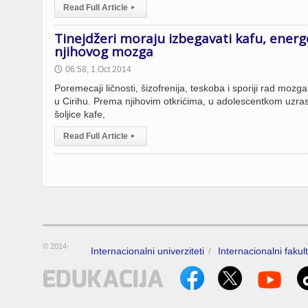
Read Full Article
▸
Tinejdžeri moraju izbegavati kafu, energe
njihovog mozga
06:58, 1.Oct 2014
🕔
Poremecaji ličnosti, šizofrenija, teskoba i sporiji rad mozga
u Cirihu. Prema njihovim otkrićima, u adolescentkom uzras
šoljice kafe,
Read Full Article
▸
© 2014-
Internacionalni univerziteti
Internacionalni fakult