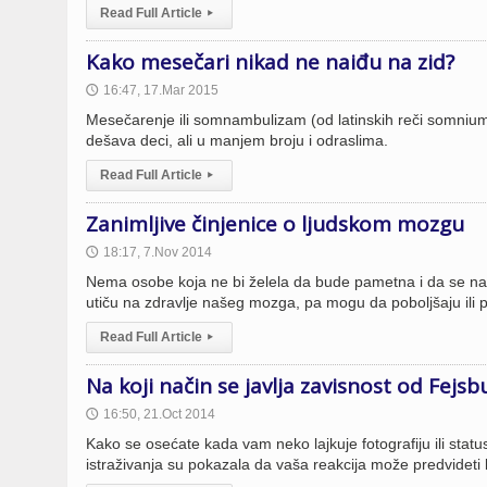
Read Full Article
▸
Kako mesečari nikad ne naiđu na zid?
16:47, 17.Mar 2015
🕔
Mesečarenje ili somnambulizam (od latinskih reči somnium 
dešava deci, ali u manjem broju i odraslima.
Read Full Article
▸
Zanimljive činjenice o ljudskom mozgu
18:17, 7.Nov 2014
🕔
Nema osobe koja ne bi želela da bude pametna i da se na taj 
utiču na zdravlje našeg mozga, pa mogu da poboljšaju ili 
Read Full Article
▸
Na koji način se javlja zavisnost od Fejsb
16:50, 21.Oct 2014
🕔
Kako se osećate kada vam neko lajkuje fotografiju ili sta
istraživanja su pokazala da vaša reakcija može predvideti