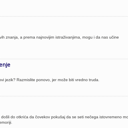
novih znanja, a prema najnovijim istraživanjima, mogu i da nas učine
enje
ovi jezik? Razmislite ponovo, jer može biti vredno truda.
 došli do otkrića da čovekov pokušaj da se seti nečega istovremeno m
emoriji.