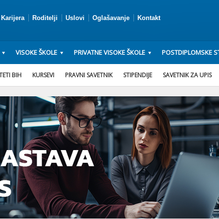
Karijera
Roditelji
Uslovi
Oglašavanje
Kontakt
VISOKE ŠKOLE
PRIVATNE VISOKE ŠKOLE
POSTDIPLOMSKE ST
ETI BIH
KURSEVI
PRAVNI SAVETNIK
STIPENDIJE
SAVETNIK ZA UPIS