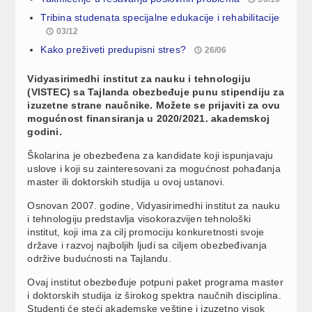
Tribina studenata specijalne edukacije i rehabilitacije
03/12
Kako preživeti predupisni stres?
26/06
Vidyasirimedhi institut za nauku i tehnologiju
(VISTEC) sa Tajlanda obezbeđuje punu stipendiju za
izuzetne strane naučnike. Možete se prijaviti za ovu
mogućnost finansiranja u 2020/2021. akademskoj
godini.
Školarina je obezbeđena za kandidate koji ispunjavaju
uslove i koji su zainteresovani za mogućnost pohađanja
master ili doktorskih studija u ovoj ustanovi.
Osnovan 2007. godine, Vidyasirimedhi institut za nauku
i tehnologiju predstavlja visokorazvijen tehnološki
institut, koji ima za cilj promociju konkuretnosti svoje
države i razvoj najboljih ljudi sa ciljem obezbeđivanja
održive budućnosti na Tajlandu.
Ovaj institut obezbeđuje potpuni paket programa master
i doktorskih studija iz širokog spektra naučnih disciplina.
Studenti će steći akademske veštine i izuzetno visok