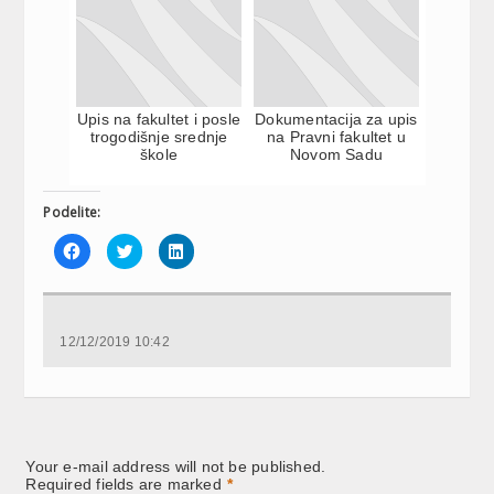
Upis na fakultet i posle
Dokumentacija za upis
trogodišnje srednje
na Pravni fakultet u
škole
Novom Sadu
Podelite:
Click
Click
Click
to
to
to
share
share
share
on
on
on
Facebook
Twitter
LinkedIn
(Opens
(Opens
(Opens
in
in
in
new
new
new
12/12/2019 10:42
window)
window)
window)
Your e-mail address will not be published.
Required fields are marked
*