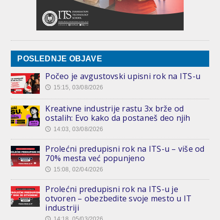
POSLEDNJE OBJAVE
Počeo je avgustovski upisni rok na ITS-u
15:15, 03/08/2026
🕔
Kreativne industrije rastu 3x brže od
ostalih: Evo kako da postaneš deo njih
14:03, 03/08/2026
🕔
Prolećni predupisni rok na ITS-u – više od
70% mesta već popunjeno
15:08, 02/04/2026
🕔
Prolećni predupisni rok na ITS-u je
otvoren – obezbedite svoje mesto u IT
industriji
14:18, 05/03/2026
🕔