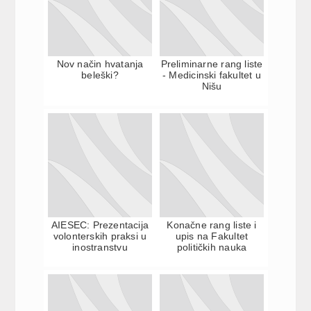
Nov način hvatanja
Preliminarne rang liste
beleški?
- Medicinski fakultet u
Nišu
AIESEC: Prezentacija
Konačne rang liste i
volonterskih praksi u
upis na Fakultet
inostranstvu
političkih nauka