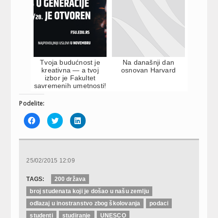
Tvoja budućnost je
Na današnji dan
kreativna — a tvoj
osnovan Harvard
izbor je Fakultet
savremenih umetnosti!
Podelite:
Click
Click
Click
to
to
to
share
share
share
on
on
on
Facebook
Twitter
LinkedIn
(Opens
(Opens
(Opens
in
in
in
new
new
new
25/02/2015 12:09
window)
window)
window)
TAGS:
200 država
broj studenata koji je došao u našu zemlju
odlazaj u inostranstvo zbog školovanja
podaci
studenti
studiranje
UNESCO