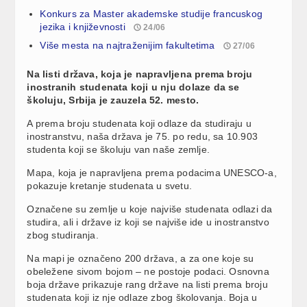
Konkurs za Master akademske studije francuskog
jezika i književnosti
24/06
Više mesta na najtraženijim fakultetima
27/06
Na listi država, koja je napravljena prema broju
inostranih studenata koji u nju dolaze da se
školuju, Srbija je zauzela 52. mesto.
A prema broju studenata koji odlaze da studiraju u
inostranstvu, naša država je 75. po redu, sa 10.903
studenta koji se školuju van naše zemlje.
Mapa, koja je napravljena prema podacima UNESCO-a,
pokazuje kretanje studenata u svetu.
Označene su zemlje u koje najviše studenata odlazi da
studira, ali i države iz koji se najviše ide u inostranstvo
zbog studiranja.
Na mapi je označeno 200 država, a za one koje su
obeležene sivom bojom – ne postoje podaci. Osnovna
boja države prikazuje rang države na listi prema broju
studenata koji iz nje odlaze zbog školovanja. Boja u