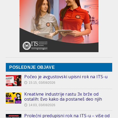
POSLEDNJE OBJAVE
Počeo je avgustovski upisni rok na ITS-u
15:15, 03/08/2026
🕔
Kreativne industrije rastu 3x brže od
ostalih: Evo kako da postaneš deo njih
14:03, 03/08/2026
🕔
Prolećni predupisni rok na ITS-u – više od