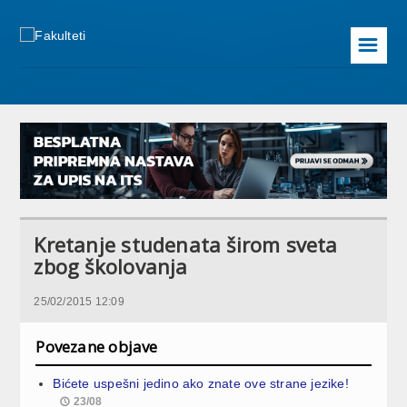
☰
Kretanje studenata širom sveta
zbog školovanja
25/02/2015 12:09
Povezane objave
Bićete uspešni jedino ako znate ove strane jezike!
23/08