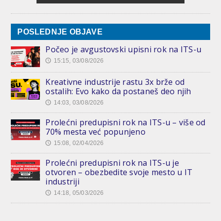
POSLEDNJE OBJAVE
Počeo je avgustovski upisni rok na ITS-u
15:15, 03/08/2026
🕔
Kreativne industrije rastu 3x brže od
ostalih: Evo kako da postaneš deo njih
14:03, 03/08/2026
🕔
Prolećni predupisni rok na ITS-u – više od
70% mesta već popunjeno
15:08, 02/04/2026
🕔
Prolećni predupisni rok na ITS-u je
otvoren – obezbedite svoje mesto u IT
industriji
14:18, 05/03/2026
🕔