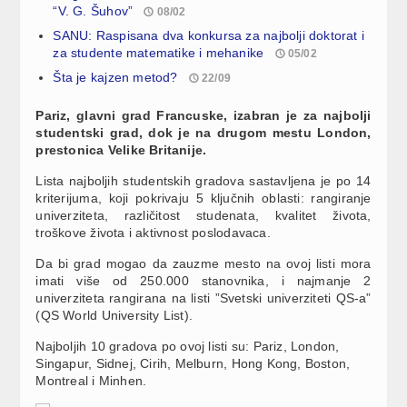
“V. G. Šuhov”
08/02
SANU: Raspisana dva konkursa za najbolji doktorat i
za studente matematike i mehanike
05/02
Šta je kajzen metod?
22/09
Pariz, glavni grad Francuske, izabran je za najbolji
studentski grad, dok je na drugom mestu London,
prestonica Velike Britanije.
Lista najboljih studentskih gradova sastavljena je po 14
kriterijuma, koji pokrivaju 5 ključnih oblasti: rangiranje
univerziteta, različitost studenata, kvalitet života,
troškove života i aktivnost poslodavaca.
Da bi grad mogao da zauzme mesto na ovoj listi mora
imati više od 250.000 stanovnika, i najmanje 2
univerziteta rangirana na listi ”Svetski univerziteti QS-a”
(QS World University List).
Najboljih 10 gradova po ovoj listi su: Pariz, London,
Singapur, Sidnej, Cirih, Melburn, Hong Kong, Boston,
Montreal i Minhen.