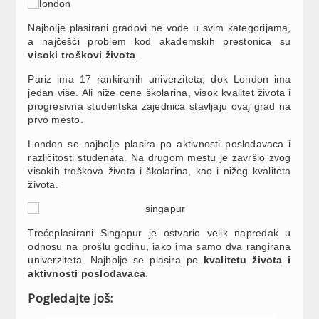
Najbolje plasirani gradovi ne vode u svim kategorijama,
a najčešći problem kod akademskih prestonica su
visoki troškovi života
.
Pariz ima 17 rankiranih univerziteta, dok London ima
jedan više. Ali niže cene školarina, visok kvalitet života i
progresivna studentska zajednica stavljaju ovaj grad na
prvo mesto.
London se najbolje plasira po aktivnosti poslodavaca i
različitosti studenata. Na drugom mestu je završio zvog
visokih troškova života i školarina, kao i nižeg kvaliteta
života.
Trećeplasirani Singapur je ostvario velik napredak u
odnosu na prošlu godinu, iako ima samo dva rangirana
univerziteta. Najbolje se plasira po
kvalitetu života i
aktivnosti poslodavaca
.
Pogledajte još: