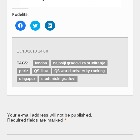
Podelite:
Click
Click
Click
to
to
to
share
share
share
on
on
on
Facebook
Twitter
LinkedIn
(Opens
(Opens
(Opens
in
in
in
new
new
new
13/10/2013 14:00
window)
window)
window)
TAGS:
london
najbolji gradovi za studiranje
pariz
QS lista
QS world university ranking
singapur
studentski gradovi
Your e-mail address will not be published.
Required fields are marked
*