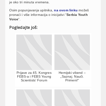
je oko tri minuta vremena.
Osim popunjavanja upitnika,
na ovom linku
možeš
pronaći i više informacija o inicijativi “
Serbia Youth
Voice
“.
Pogledajte još:
Prijave za 45. Kongres
Hemijski vikend –
FEBS-a i FEBS Young
„Saznaj. Nauči.
Scientists’ Forum
Primeni!“