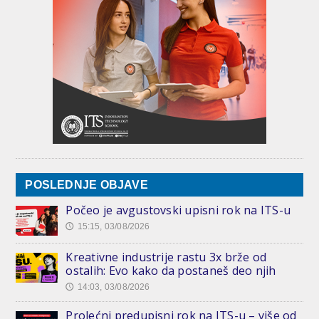
POSLEDNJE OBJAVE
Počeo je avgustovski upisni rok na ITS-u
15:15, 03/08/2026
🕔
Kreativne industrije rastu 3x brže od
ostalih: Evo kako da postaneš deo njih
14:03, 03/08/2026
🕔
Prolećni predupisni rok na ITS-u – više od