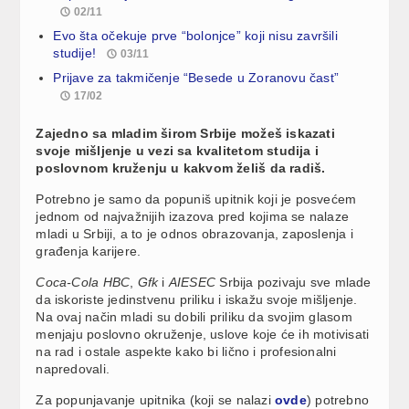
02/11
Evo šta očekuje prve “bolonjce” koji nisu završili
studije!
03/11
Prijave za takmičenje “Besede u Zoranovu čast”
17/02
Zajedno sa mladim širom Srbije možeš iskazati
svoje mišljenje u vezi sa kvalitetom studija i
poslovnom kruženju u kakvom želiš da radiš.
Potrebno je samo da popuniš upitnik koji je posvećem
jednom od najvažnijih izazova pred kojima se nalaze
mladi u Srbiji, a to je odnos obrazovanja, zaposlenja i
građenja karijere.
Coca-Cola HBC
,
Gfk
i
AIESEC
Srbija pozivaju sve mlade
da iskoriste jedinstvenu priliku i iskažu svoje mišljenje.
Na ovaj način mladi su dobili priliku da svojim glasom
menjaju poslovno okruženje, uslove koje će ih motivisati
na rad i ostale aspekte kako bi lično i profesionalni
napredovali.
Za popunjavanje upitnika (koji se nalazi
ovde
) potrebno