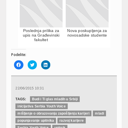
Poslednja prilika za
Nova poskupljenja za
upis na Građevinski
novosadske studente
fakultet
Podelite:
Click
Click
Click
to
to
to
share
share
share
on
on
on
Facebook
Twitter
LinkedIn
(Opens
(Opens
(Opens
in
in
in
new
new
new
22/06/2015 10:31
window)
window)
window)
TAGS:
Budi i Ti glas mladih u Srbiji
inicijativa Serbia Youth Voice
mišljenje o obrazovanju zapošljenju karijeri
mladi
popunjavanje upitnika
razvoj karijere
Serbia Youth Voice
upitnik