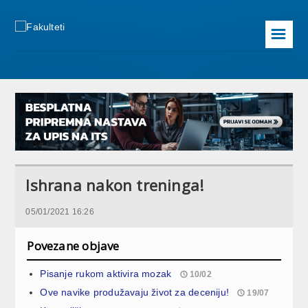
☰
Ishrana nakon treninga!
05/01/2021 16:26
Povezane objave
Pisanje rukom aktivira mozak
10/02
Ove navike produžavaju život za deceniju!
19/07