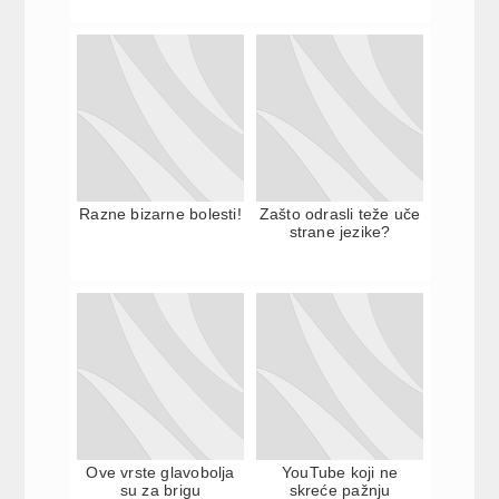
Razne bizarne bolesti!
Zašto odrasli teže uče
strane jezike?
Ove vrste glavobolja
YouTube koji ne
su za brigu
skreće pažnju