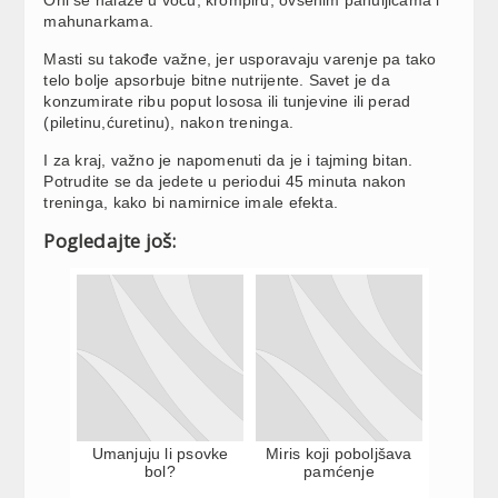
mahunarkama.
Masti su takođe važne, jer usporavaju varenje pa tako
telo bolje apsorbuje bitne nutrijente. Savet je da
konzumirate ribu poput lososa ili tunjevine ili perad
(piletinu,ćuretinu), nakon treninga.
I za kraj, važno je napomenuti da je i tajming bitan.
Potrudite se da jedete u periodui 45 minuta nakon
treninga, kako bi namirnice imale efekta.
Pogledajte još:
Umanjuju li psovke
Miris koji poboljšava
bol?
pamćenje