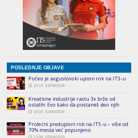
POSLEDNJE OBJAVE
Počeo je avgustovski upisni rok na ITS-u
15:15, 03/08/2026
🕔
Kreativne industrije rastu 3x brže od
ostalih: Evo kako da postaneš deo njih
14:03, 03/08/2026
🕔
Prolećni predupisni rok na ITS-u – više od
70% mesta već popunjeno
15:08, 02/04/2026
🕔