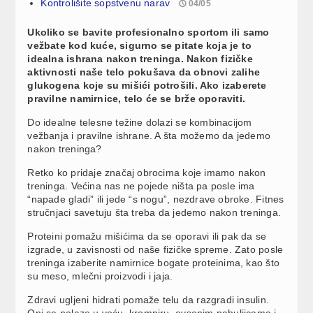
Kontrolišite sopstvenu narav
04/05
Ukoliko se bavite profesionalno sportom ili samo
vežbate kod kuće, sigurno se pitate koja je to
idealna ishrana nakon treninga. Nakon fizičke
aktivnosti naše telo pokušava da obnovi zalihe
glukogena koje su mišići potrošili. Ako izaberete
pravilne namirnice, telo će se brže oporaviti.
Do idealne telesne težine dolazi se kombinacijom
vežbanja i pravilne ishrane. A šta možemo da jedemo
nakon treninga?
Retko ko pridaje značaj obrocima koje imamo nakon
treninga. Većina nas ne pojede ništa pa posle ima
“napade gladi” ili jede “s nogu”, nezdrave obroke. Fitnes
stručnjaci savetuju šta treba da jedemo nakon treninga.
Proteini pomažu mišićima da se oporavi ili pak da se
izgrade, u zavisnosti od naše fizičke spreme. Zato posle
treninga izaberite namirnice bogate proteinima, kao što
su meso, mlečni proizvodi i jaja.
Zdravi ugljeni hidrati pomaže telu da razgradi insulin.
Oni se nalaze u voću, krompiru, ovsenim pahuljicama i