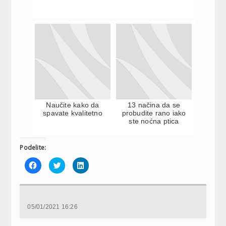
Naučite kako da
13 načina da se
spavate kvalitetno
probudite rano iako
ste noćna ptica
Podelite:
Click
Click
Click
to
to
to
share
share
share
on
on
on
Facebook
Twitter
LinkedIn
(Opens
(Opens
(Opens
in
in
in
new
new
new
05/01/2021 16:26
window)
window)
window)