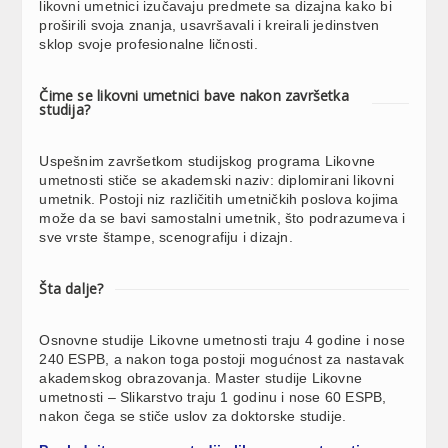
likovni umetnici izučavaju predmete sa dizajna kako bi
proširili svoja znanja, usavršavali i kreirali jedinstven
sklop svoje profesionalne ličnosti.
Čime se likovni umetnici bave nakon završetka
studija?
Uspešnim završetkom studijskog programa Likovne
umetnosti stiče se akademski naziv: diplomirani likovni
umetnik. Postoji niz različitih umetničkih poslova kojima
može da se bavi samostalni umetnik, što podrazumeva i
sve vrste štampe, scenografiju i dizajn.
Šta dalje?
Osnovne studije Likovne umetnosti traju 4 godine i nose
240 ESPB, a nakon toga postoji mogućnost za nastavak
akademskog obrazovanja. Master studije Likovne
umetnosti – Slikarstvo traju 1 godinu i nose 60 ESPB,
nakon čega se stiče uslov za doktorske studije.