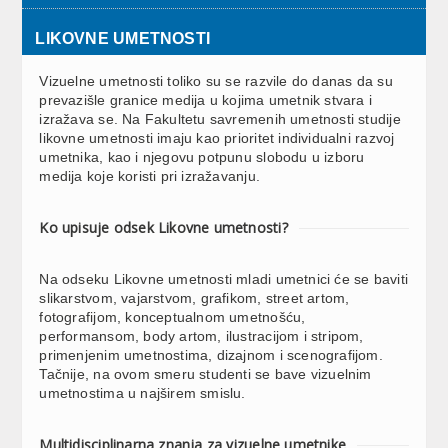
LIKOVNE UMETNOSTI
Vizuelne umetnosti toliko su se razvile do danas da su
prevazišle granice medija u kojima umetnik stvara i
izražava se. Na Fakultetu savremenih umetnosti studije
likovne umetnosti imaju kao prioritet individualni razvoj
umetnika, kao i njegovu potpunu slobodu u izboru
medija koje koristi pri izražavanju.
Ko upisuje odsek Likovne umetnosti?
Na odseku Likovne umetnosti mladi umetnici će se baviti
slikarstvom, vajarstvom, grafikom, street artom,
fotografijom, konceptualnom umetnošću,
performansom, body artom, ilustracijom i stripom,
primenjenim umetnostima, dizajnom i scenografijom.
Tačnije, na ovom smeru studenti se bave vizuelnim
umetnostima u najširem smislu.
Multidisciplinarna znanja za vizuelne umetnike