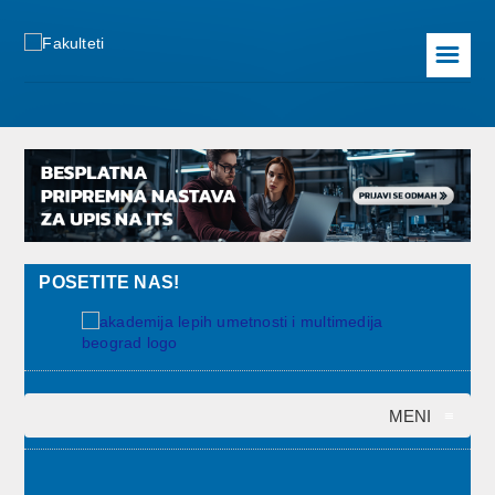
☰
POSETITE NAS!
MENI
≡