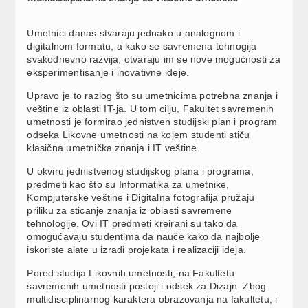
Umetnici danas stvaraju jednako u analognom i
digitalnom formatu, a kako se savremena tehnogija
svakodnevno razvija, otvaraju im se nove mogućnosti za
eksperimentisanje i inovativne ideje.
Upravo je to razlog što su umetnicima potrebna znanja i
veštine iz oblasti IT-ja. U tom cilju, Fakultet savremenih
umetnosti je formirao jednistven studijski plan i program
odseka Likovne umetnosti na kojem studenti stiču
klasična umetnička znanja i IT veštine.
U okviru jednistvenog studijskog plana i programa,
predmeti kao što su Informatika za umetnike,
Kompjuterske veštine i Digitalna fotografija pružaju
priliku za sticanje znanja iz oblasti savremene
tehnologije. Ovi IT predmeti kreirani su tako da
omogućavaju studentima da nauče kako da najbolje
iskoriste alate u izradi projekata i realizaciji ideja.
Pored studija Likovnih umetnosti, na Fakultetu
savremenih umetnosti postoji i odsek za Dizajn. Zbog
multidisciplinarnog karaktera obrazovanja na fakultetu, i