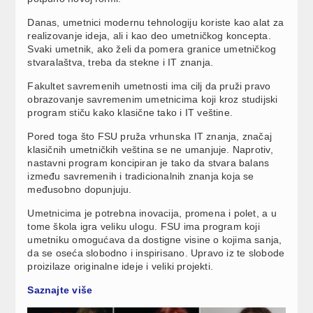
Danas, umetnici modernu tehnologiju koriste kao alat za
realizovanje ideja, ali i kao deo umetničkog koncepta.
Svaki umetnik, ako želi da pomera granice umetničkog
stvaralaštva, treba da stekne i IT znanja.
Fakultet savremenih umetnosti ima cilj da pruži pravo
obrazovanje savremenim umetnicima koji kroz studijski
program stiču kako klasične tako i IT veštine.
Pored toga što FSU pruža vrhunska IT znanja, značaj
klasičnih umetničkih veština se ne umanjuje. Naprotiv,
nastavni program koncipiran je tako da stvara balans
između savremenih i tradicionalnih znanja koja se
međusobno dopunjuju.
Umetnicima je potrebna inovacija, promena i polet, a u
tome škola igra veliku ulogu. FSU ima program koji
umetniku omogućava da dostigne visine o kojima sanja,
da se oseća slobodno i inspirisano. Upravo iz te slobode
proizilaze originalne ideje i veliki projekti.
Saznajte više