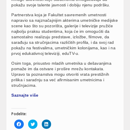
pokažu svoje talente javnosti i dobiju njenu podršku.
Partnerstva koja je Fakultet savremenih umetnosti
napravio sa najznačajnijim akterima umetničke medijske
scene kao što su pozorišta, galerije i televizije pružiće
najbolju praksu studentima, koja će im omogućiti da
samostalno realizuju predstave, izložbe, filmove, da
sarađuju sa stručnjacima različitih profila, i da svoj rad
pokažu na festivalima, umetničkim kolonijama, kao i na
prvoj edukativnoj televiziji, eduTV-u.
Osim toga, prisustvo mladih umetnika u dešavanjima
pomaže im da ostvare i prošire mrežu kontakata.
Upravo ta poznanstva mogu otvoriti vrata prestižnih
prilika i saradnju sa već afirmisanim umetnicima i
stručnjacima.
Saznajte više
Podelite:
Click
Click
Click
to
to
to