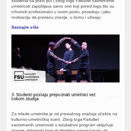
studenta na pravi put i zbog toga Fakultet savremenih
umetnosti zapošljava samo one koji pored toga što su
vrhunski profesionalci u svom poslu, poseduju i jaku
motivaciju da prenesu znanje, u čemu i uživaju.
Saznajte više
3. Studenti postaju prepoznati umetnici već
tokom studija
Za mlade umetnike je od presudnog značaja učešće na
kulturno-umetničkoj sceni. Zbog toga Fakultet
savremenih umetnosti u edukativni program uključuje
mnoge aktivnosti koje studentima omogućavaju da