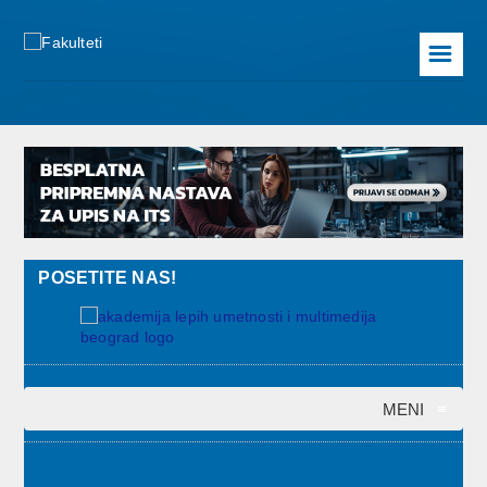
☰
POSETITE NAS!
MENI
≡