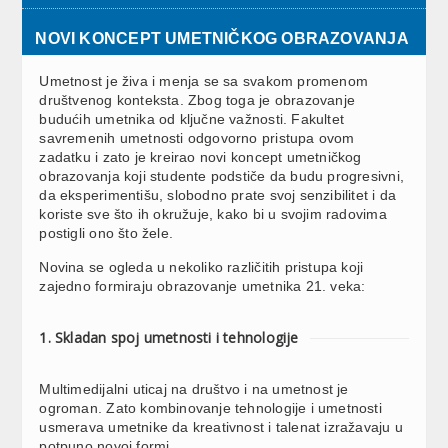
NOVI KONCEPT UMETNIČKOG OBRAZOVANJA
Umetnost je živa i menja se sa svakom promenom
društvenog konteksta. Zbog toga je obrazovanje
budućih umetnika od ključne važnosti. Fakultet
savremenih umetnosti odgovorno pristupa ovom
zadatku i zato je kreirao novi koncept umetničkog
obrazovanja koji studente podstiče da budu progresivni,
da eksperimentišu, slobodno prate svoj senzibilitet i da
koriste sve što ih okružuje, kako bi u svojim radovima
postigli ono što žele.
Novina se ogleda u nekoliko različitih pristupa koji
zajedno formiraju obrazovanje umetnika 21. veka:
1. Skladan spoj umetnosti i tehnologije
Multimedijalni uticaj na društvo i na umetnost je
ogroman. Zato kombinovanje tehnologije i umetnosti
usmerava umetnike da kreativnost i talenat izražavaju u
potpuno novoj formi.