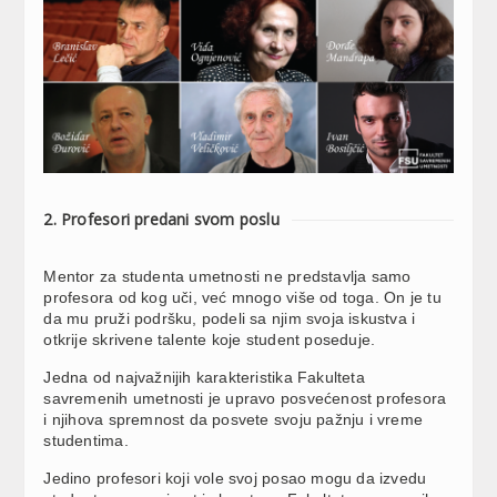
2. Profesori predani svom poslu
Mentor za studenta umetnosti ne predstavlja samo
profesora od kog uči, već mnogo više od toga. On je tu
da mu pruži podršku, podeli sa njim svoja iskustva i
otkrije skrivene talente koje student poseduje.
Jedna od najvažnijih karakteristika Fakulteta
savremenih umetnosti je upravo posvećenost profesora
i njihova spremnost da posvete svoju pažnju i vreme
studentima.
Jedino profesori koji vole svoj posao mogu da izvedu