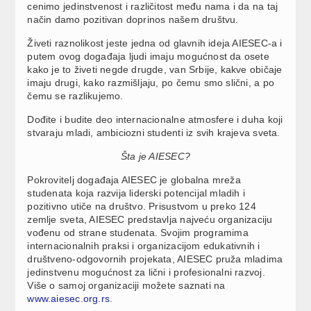
cenimo jedinstvenost i različitost među nama i da na taj
način damo pozitivan doprinos našem društvu.
Živeti raznolikost jeste jedna od glavnih ideja AIESEC-a i
putem ovog događaja ljudi imaju mogućnost da osete
kako je to živeti negde drugde, van Srbije, kakve običaje
imaju drugi, kako razmišljaju, po čemu smo slični, a po
čemu se razlikujemo.
Dođite i budite deo internacionalne atmosfere i duha koji
stvaraju mladi, ambiciozni studenti iz svih krajeva sveta.
Šta je AIESEC?
Pokrovitelj događaja AIESEC je globalna mreža
studenata koja razvija liderski potencijal mladih i
pozitivno utiče na društvo. Prisustvom u preko 124
zemlje sveta, AIESEC predstavlja najveću organizaciju
vođenu od strane studenata. Svojim programima
internacionalnih praksi i organizacijom edukativnih i
društveno-odgovornih projekata, AIESEC pruža mladima
jedinstvenu mogućnost za lični i profesionalni razvoj.
Više o samoj organizaciji možete saznati na
www.aiesec.org.rs
.