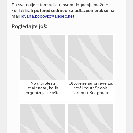
Za sve dalje informacije o ovom događaju možete
kontaktirati
potpredsednicu za odlazeće prakse
na
mail
jovana.popovic@aiesec.net
.
Pogledajte još:
Novi protesti
Otvorene su prijave za
studenata, ko ih
treći YouthSpeak
organizuje i zašto
Forum u Beogradu!