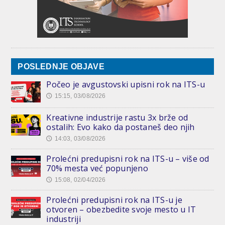
POSLEDNJE OBJAVE
Počeo je avgustovski upisni rok na ITS-u
15:15, 03/08/2026
🕔
Kreativne industrije rastu 3x brže od
ostalih: Evo kako da postaneš deo njih
14:03, 03/08/2026
🕔
Prolećni predupisni rok na ITS-u – više od
70% mesta već popunjeno
15:08, 02/04/2026
🕔
Prolećni predupisni rok na ITS-u je
otvoren – obezbedite svoje mesto u IT
industriji