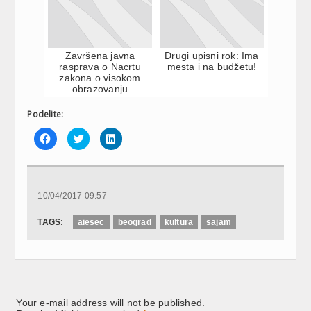
Završena javna
Drugi upisni rok: Ima
rasprava o Nacrtu
mesta i na budžetu!
zakona o visokom
obrazovanju
Podelite:
Click
Click
Click
to
to
to
share
share
share
on
on
on
Facebook
Twitter
LinkedIn
(Opens
(Opens
(Opens
in
in
in
new
new
new
10/04/2017 09:57
window)
window)
window)
TAGS:
aiesec
beograd
kultura
sajam
Your e-mail address will not be published.