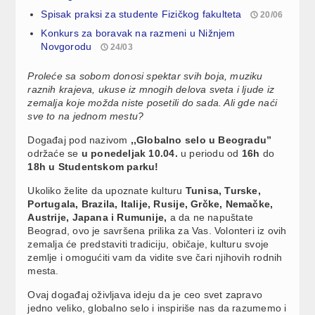
Spisak praksi za studente Fizičkog fakulteta
20/06
Konkurs za boravak na razmeni u Nižnjem
Novgorodu
24/03
Proleće sa sobom donosi spektar svih boja, muziku
raznih krajeva, ukuse iz mnogih delova sveta i ljude iz
zemalja koje možda niste posetili do sada. Ali gde naći
sve to na jednom mestu?
Događaj pod nazivom
,,Globalno selo u Beogradu”
održaće se
u ponedeljak 10.04.
u periodu od
16h
do
18h u Studentskom parku!
Ukoliko želite da upoznate kulturu
Tunisa, Turske,
Portugala, Brazila, Italije, Rusije, Grčke, Nemačke,
Austrije, Japana i Rumunije,
a da ne napuštate
Beograd, ovo je savršena prilika za Vas. Volonteri iz ovih
zemalja će predstaviti tradiciju, običaje, kulturu svoje
zemlje i omogućiti vam da vidite sve čari njihovih rodnih
mesta.
Ovaj događaj oživljava ideju da je ceo svet zapravo
jedno veliko, globalno selo i inspiriše nas da razumemo i