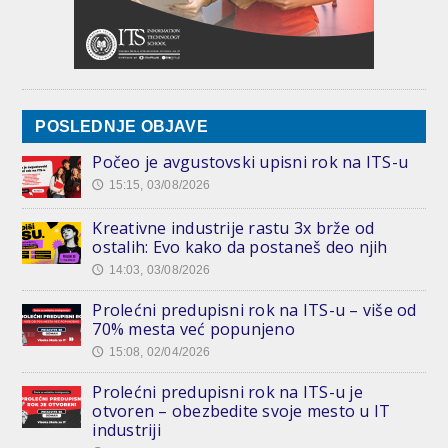
POSLEDNJE OBJAVE
Počeo je avgustovski upisni rok na ITS-u
15:15, 03/08/2026
🕔
Kreativne industrije rastu 3x brže od
ostalih: Evo kako da postaneš deo njih
14:03, 03/08/2026
🕔
Prolećni predupisni rok na ITS-u – više od
70% mesta već popunjeno
15:08, 02/04/2026
🕔
Prolećni predupisni rok na ITS-u je
otvoren – obezbedite svoje mesto u IT
industriji