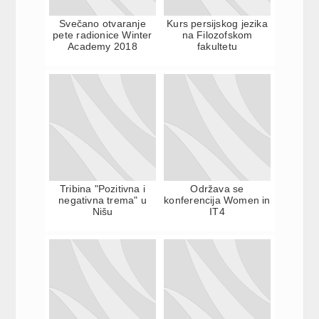
Svečano otvaranje
Kurs persijskog jezika
pete radionice Winter
na Filozofskom
Academy 2018
fakultetu
Tribina "Pozitivna i
Održava se
negativna trema" u
konferencija Women in
Nišu
IT4