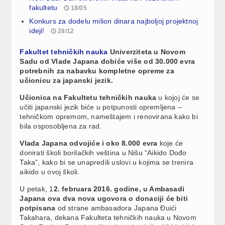
fakultetu
18/05
Konkurs za dodelu milion dinara najboljoj projektnoj
ideji!
28/12
Fakultet tehničkih nauka
Univerziteta u Novom
Sadu od Vlade Japana dobiće više od 30.000 evra
potrebnih za nabavku kompletne opreme za
učionicu za japanski jezik.
Učionica na Fakultetu tehničkih nauka
u kojoj će se
učiti japanski jezik biće u potpunosti opremljena –
tehničkom opremom, nameštajem i renovirana kako bi
bila osposobljena za rad.
Vlada Japana odvojiće i oko 8.000 evra
koje će
donirati školi borilačkih veština u Nišu “Aikido Dođo
Taka”, kako bi se unapredili uslovi u kojima se trenira
aikido u ovoj školi.
U petak, 1
2. februara 2016. godine, u Ambasadi
Japana ova dva nova ugovora o donaciji će biti
potpisana
od strane ambasadora Japana Đuići
Takahara, dekana Fakulteta tehničkih nauka u Novom