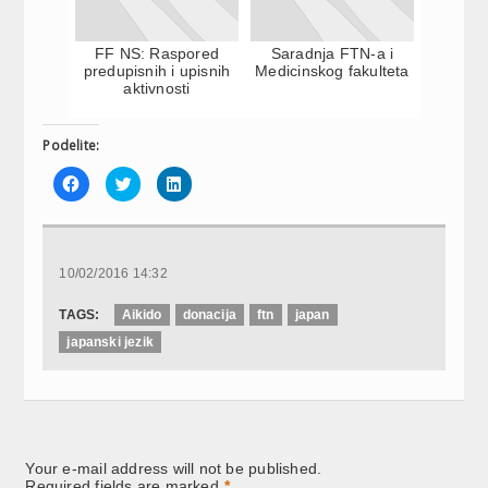
FF NS: Raspored
Saradnja FTN-a i
predupisnih i upisnih
Medicinskog fakulteta
aktivnosti
Podelite:
Click
Click
Click
to
to
to
share
share
share
on
on
on
Facebook
Twitter
LinkedIn
(Opens
(Opens
(Opens
in
in
in
new
new
new
10/02/2016 14:32
window)
window)
window)
TAGS:
Aikido
donacija
ftn
japan
japanski jezik
Your e-mail address will not be published.
Required fields are marked
*