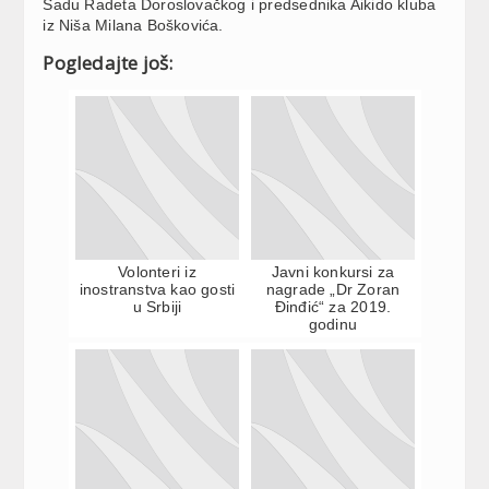
Sadu Radeta Doroslovačkog i predsednika Aikido kluba
iz Niša Milana Boškovića.
Pogledajte još:
Volonteri iz
Javni konkursi za
inostranstva kao gosti
nagrade „Dr Zoran
u Srbiji
Đinđić“ za 2019.
godinu