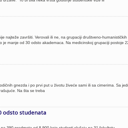
 države. ”To bi bila neka vrsta godišnje studentske vize ili
je najteže završiti. Verovali ili ne, na grupaciji društveno-humanističkih
o je manje od 30 odsto akademaca. Na medicinskoj grupaciji postoje 2
orodičnih gnezda i po prvi put u životu živeće sami ili sa cimerima. Sa je
trašujuće. Na šta se treba
0 odsto studenata
 na 390 predmeta od 8.900 koje studenti slušaju na 31 fakultetu