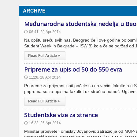
ARCHIVE
Međunarodna studentska nedelja u Be
06:41, 29.Apr 2014
🕔
Na opštu sreću svih nas, Beograd će i ove godine po osmi
Student Week in Belgrade – ISWiB) koja će se održati od 1
Read Full Article
▸
Pripreme za upis od 50 do 550 evra
11:28, 28.Apr 2014
🕔
Pripreme za prijemni ispit počele su na većini fakulteta u S
priprema se za upis na fakultet uz stručnu pomoć. Uglavno
Read Full Article
▸
Studentske vize za strance
16:33, 26.Apr 2014
🕔
Ministar prosvete Tomislav Jovanović zatražio je od MUP-a