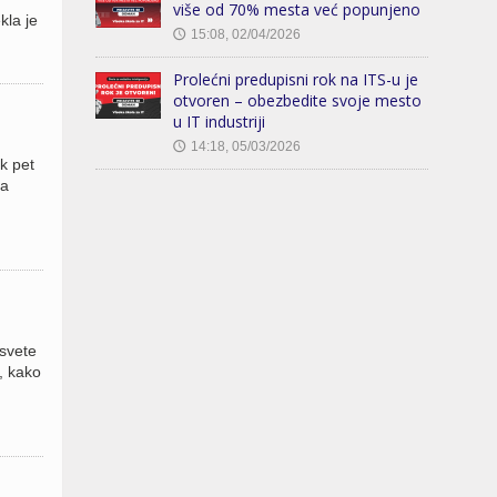
više od 70% mesta već popunjeno
kla je
15:08, 02/04/2026
🕔
Prolećni predupisni rok na ITS-u je
otvoren – obezbedite svoje mesto
u IT industriji
14:18, 05/03/2026
🕔
k pet
za
osvete
, kako