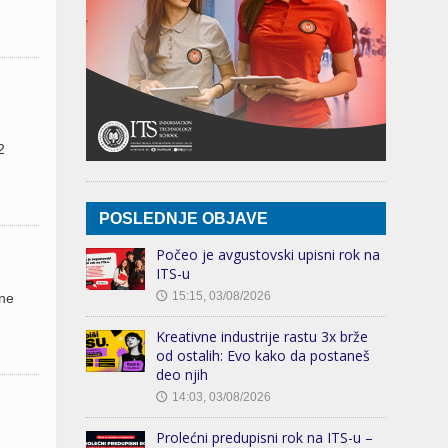
2
POSLEDNJE OBJAVE
Počeo je avgustovski upisni rok na
ITS-u
15:15, 03/08/2026
dne
🕔
Kreativne industrije rastu 3x brže
od ostalih: Evo kako da postaneš
deo njih
14:03, 03/08/2026
🕔
Prolećni predupisni rok na ITS-u –