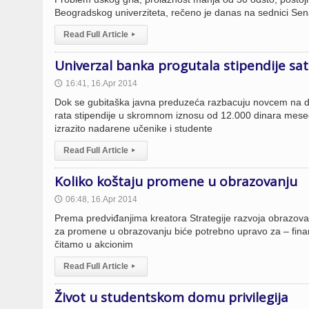
Beogradskog univerziteta, rečeno je danas na sednici Sen
Read Full Article
▸
Univerzal banka progutala stipendije sat
16:41, 16.Apr 2014
🕔
Dok se gubitaška javna preduzeća razbacuju novcem na dnev
rata stipendije u skromnom iznosu od 12.000 dinara mesečn
izrazito nadarene učenike i studente
Read Full Article
▸
Koliko koštaju promene u obrazovanju
06:48, 16.Apr 2014
🕔
Prema predviđanjima kreatora Strategije razvoja obrazova
za promene u obrazovanju biće potrebno upravo za – finans
čitamo u akcionim
Read Full Article
▸
Život u studentskom domu privilegija