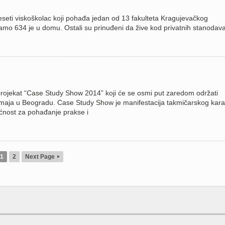
eseti viskoškolac koji pohađa jedan od 13 fakulteta Kragujevačkog
samo 634 je u domu. Ostali su prinuđeni da žive kod privatnih stanodava
ojekat “Case Study Show 2014” koji će se osmi put zaredom održati
 maja u Beogradu. Case Study Show je manifestacija takmičarskog kara
ućnost za pohađanje prakse i
1
2
Next Page
▸