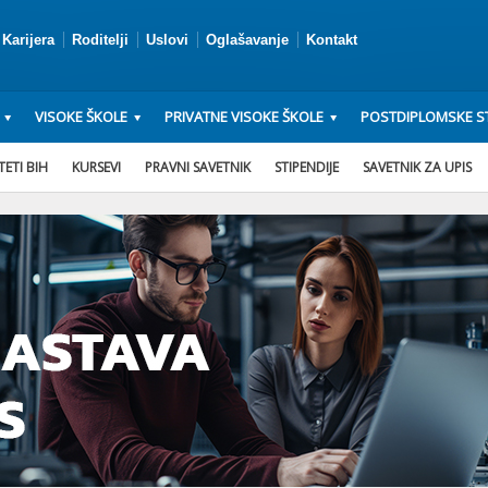
Karijera
Roditelji
Uslovi
Oglašavanje
Kontakt
VISOKE ŠKOLE
PRIVATNE VISOKE ŠKOLE
POSTDIPLOMSKE ST
ETI BIH
KURSEVI
PRAVNI SAVETNIK
STIPENDIJE
SAVETNIK ZA UPIS