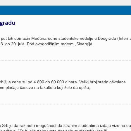
ogradu
 put biti domaćin Međunarodne studentske nedelje u Beogradu (Interna
3. do 20. jula. Pod ovogodišnjim motom „Sinergija
rbiji, a cene su od 4.800 do 60.000 dinara. Veliki broj srednjoškolaca
m plaćaju časove na fakultetu koji žele da upišu,
 Srbije da razmotri mogućnost da stranim studentima izdaju vize na du