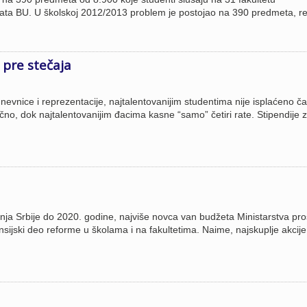
ata BU. U školskoj 2012/2013 problem je postojao na 390 predmeta, re
 pre stečaja
nice i reprezentacije, najtalentovanijim studentima nije isplaćeno ča
o, dok najtalentovanijim đacima kasne “samo” četiri rate. Stipendije 
nja Srbije do 2020. godine, najviše novca van budžeta Ministarstva pr
ijski deo reforme u školama i na fakultetima. Naime, najskuplje akcije