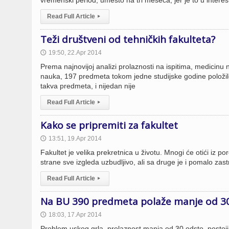
vremenski period, umesto na tri meseca, jer je to u interesu
Read Full Article
▸
Teži društveni od tehničkih fakulteta?
19:50, 22.Apr 2014
🕔
Prema najnovijoj analizi prolaznosti na ispitima, medicinu ni
nauka, 197 predmeta tokom jedne studijske godine položil
takva predmeta, i nijedan nije
Read Full Article
▸
Kako se pripremiti za fakultet
13:51, 19.Apr 2014
🕔
Fakultet je velika prekretnica u životu. Mnogi će otići iz p
strane sve izgleda uzbudljivo, ali sa druge je i pomalo zas
Read Full Article
▸
Na BU 390 predmeta polaže manje od 3
18:03, 17.Apr 2014
🕔
Problem uskog grla, prolaznost manja od 30 odsto, postoji