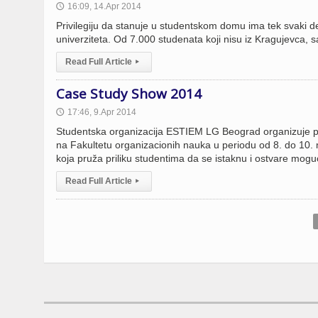
16:09, 14.Apr 2014
🕔
Privilegiju da stanuje u studentskom domu ima tek svaki d
univerziteta. Od 7.000 studenata koji nisu iz Kragujevca, 
Read Full Article
▸
Case Study Show 2014
17:46, 9.Apr 2014
🕔
Studentska organizacija ESTIEM LG Beograd organizuje pr
na Fakultetu organizacionih nauka u periodu od 8. do 10.
koja pruža priliku studentima da se istaknu i ostvare mog
Read Full Article
▸