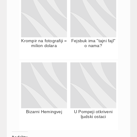
Krompir na fotografiji =
Fejsbuk ima "tajni fajl"
milion dolara
o nama?
Bizarni Hemingvej
U Pompeji otkriveni
ljudski ostaci