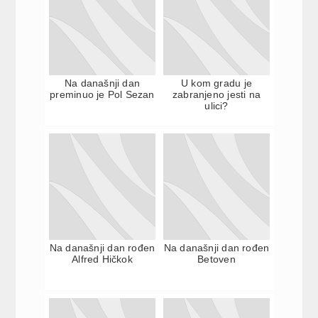
Na današnji dan
U kom gradu je
preminuo je Pol Sezan
zabranjeno jesti na
ulici?
Na današnji dan rođen
Na današnji dan rođen
Alfred Hičkok
Betoven