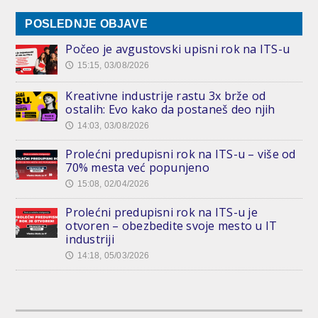
POSLEDNJE OBJAVE
Počeo je avgustovski upisni rok na ITS-u
15:15, 03/08/2026
🕔
Kreativne industrije rastu 3x brže od
ostalih: Evo kako da postaneš deo njih
14:03, 03/08/2026
🕔
Prolećni predupisni rok na ITS-u – više od
70% mesta već popunjeno
15:08, 02/04/2026
🕔
Prolećni predupisni rok na ITS-u je
otvoren – obezbedite svoje mesto u IT
industriji
14:18, 05/03/2026
🕔