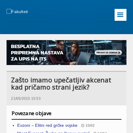
☰
Zašto imamo upečatljiv akcenat
kad pričamo strani jezik?
21/05/2015 15:53
Povezane objave
Evzoni – Elitni red grčke vojske
10/02