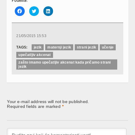
Podelite:
Click
Click
Click
to
to
to
share
share
share
on
on
on
Facebook
Twitter
LinkedIn
(Opens
(Opens
(Opens
in
in
in
new
new
new
21/05/2015 15:53
window)
window)
window)
TAGS:
jezik
maternji jezik
strani jezik
učenje
upečatljiv akcenat
zašto imamo upečatljiv akcenat kada pričamo strani
jezik
Your e-mail address will not be published.
Required fields are marked
*