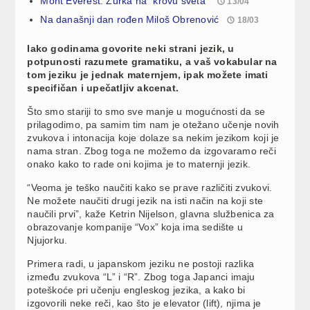
Mont Everest: Žurka na “krovu sveta”
13/04
Na današnji dan rođen Miloš Obrenović
18/03
Iako godinama govorite neki strani jezik, u
potpunosti razumete gramatiku, a vaš vokabular na
tom jeziku je jednak maternjem, ipak možete imati
specifičan i upečatljiv akcenat.
Što smo stariji to smo sve manje u mogućnosti da se
prilagodimo, pa samim tim nam je otežano učenje novih
zvukova i intonacija koje dolaze sa nekim jezikom koji je
nama stran. Zbog toga ne možemo da izgovaramo reči
onako kako to rade oni kojima je to maternji jezik.
“Veoma je teško naučiti kako se prave različiti zvukovi.
Ne možete naučiti drugi jezik na isti način na koji ste
naučili prvi”, kaže Ketrin Nijelson, glavna službenica za
obrazovanje kompanije “Vox” koja ima sedište u
Njujorku.
Primera radi, u japanskom jeziku ne postoji razlika
između zvukova “L” i “R”. Zbog toga Japanci imaju
poteškoće pri učenju engleskog jezika, a kako bi
izgovorili neke reči, kao što je elevator (lift), njima je