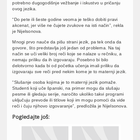
potrebno dugogodišnje vežbanje i iskustvo u pričanju
ovog jezika.
“Do pete ili šeste godine veoma je teško dobiti pravi
akcenat, jer više ne čujete zvukove na isti način”, rekla
je Nijelsonova.
Mnogi prvo nauče da pišu strani jezik, pa tek onda da
govore, što predstavlja još jedan od problema. Na taj
način se uči veliki broj reči koje se nalaze u rečniku, a
nemaju priliku da ih izgovaraju. Posebno bi bilo
delotvorno kada bi od početka učenja imali priliku da
izgovaraju sve reči pred nekim kome je to maternji jezik.
“Slušanje osoba kojima je to maternji jezik pomaže.
Studenti koji uče španski, na primer mogu da slušaju
pesme ili gledaju serije, naročito ukoliko takvi programi
uključuju prevode ili titlove koji im mogu pomoći da vide
reči i čuju njihovo izgovaranje”, predložila je Nijelsonova.
Pogledajte još: