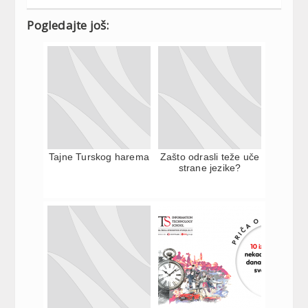
Pogledajte još:
Tajne Turskog harema
Zašto odrasli teže uče
strane jezike?