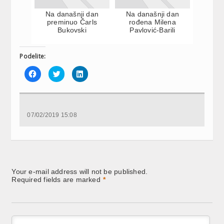
Na današnji dan
Na današnji dan
preminuo Čarls
rođena Milena
Bukovski
Pavlović-Barili
Podelite:
Click
Click
Click
to
to
to
share
share
share
on
on
on
Facebook
Twitter
LinkedIn
(Opens
(Opens
(Opens
in
in
in
new
new
new
07/02/2019 15:08
window)
window)
window)
Your e-mail address will not be published.
Required fields are marked
*