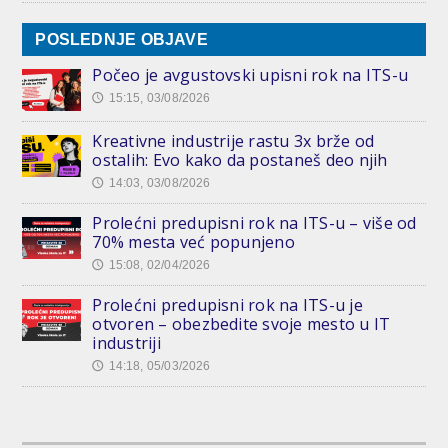
POSLEDNJE OBJAVE
Počeo je avgustovski upisni rok na ITS-u
15:15, 03/08/2026
🕔
Kreativne industrije rastu 3x brže od
ostalih: Evo kako da postaneš deo njih
14:03, 03/08/2026
🕔
Prolećni predupisni rok na ITS-u – više od
70% mesta već popunjeno
15:08, 02/04/2026
🕔
Prolećni predupisni rok na ITS-u je
otvoren – obezbedite svoje mesto u IT
industriji
14:18, 05/03/2026
🕔