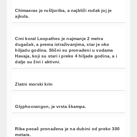
Chimaeras je rušljoriba, a najbliži rođak joj je
ajkula.
Crni koral Leopathes je najmanje 2 metra
dugačak, a prema istraživanjima, star je oko
hiljadu godina. Slični su pronađeni u vodama
Havaja, koji su stari i preko 4 hiljade godina, a i
dalje su živi i aktivni.
Zlatni morski krin
Glyphocrangon, je vrsta škampa.
Riba pecač pronađena je na dubini od preko 300
metara.