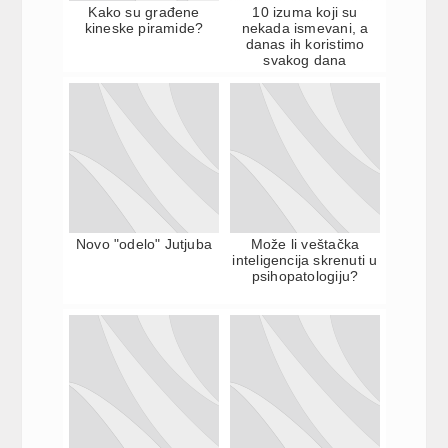
Kako su građene
10 izuma koji su
kineske piramide?
nekada ismevani, a
danas ih koristimo
svakog dana
Novo "odelo" Jutjuba
Može li veštačka
inteligencija skrenuti u
psihopatologiju?