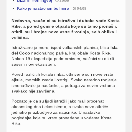
Bizarni Hemingvej
20/06
Kako je nastao simbol mira
04/08
Nedavno, naučnici su istraživali duboke vode Kosta
Rike, a pored gomile otpada koje su tamo pronašli,
otkrili su i brojne nove vsrte životinja, svih oblika i
veličina.
Istraživano je more, ispod vulkanskih planina, blizu
Isla
del Coco
nacionalnog parka, kraj obale Kosta Rike.
Nakon 19 ekspedicija podmornicom, naičnici su otkrili
sasvim novi ekosistem.
Pored različitih korala i riba, otkrivene su i nove vrste
ajkula, morskih zveda i ostrigi. Svako naredno ronjenje
iznenađivalo je naučnike, a potraga za novim vrstama
svakako nije završena.
Poznato je da su ljudi istražili jako mali procenat
okeanskog dna i ekosistema, a svako novo otkriće
jednako je uzbudljivo za naučnike. U nastavku
pogledajte koje su vrste pronađene u vodama Kosta
Rike.