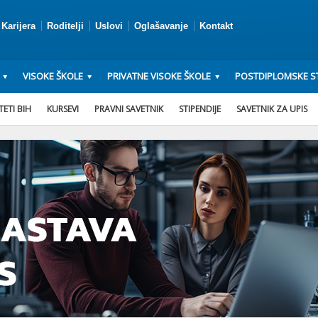
Karijera
Roditelji
Uslovi
Oglašavanje
Kontakt
VISOKE ŠKOLE
PRIVATNE VISOKE ŠKOLE
POSTDIPLOMSKE ST
ETI BIH
KURSEVI
PRAVNI SAVETNIK
STIPENDIJE
SAVETNIK ZA UPIS