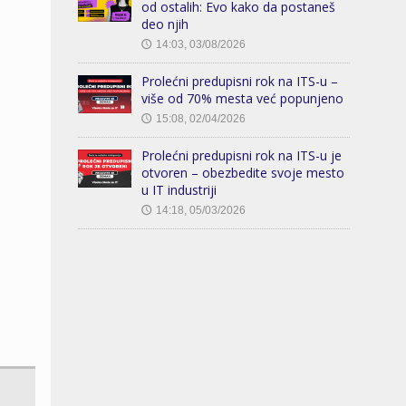
od ostalih: Evo kako da postaneš
deo njih
14:03, 03/08/2026
🕔
Prolećni predupisni rok na ITS-u –
više od 70% mesta već popunjeno
15:08, 02/04/2026
🕔
Prolećni predupisni rok na ITS-u je
otvoren – obezbedite svoje mesto
u IT industriji
14:18, 05/03/2026
🕔