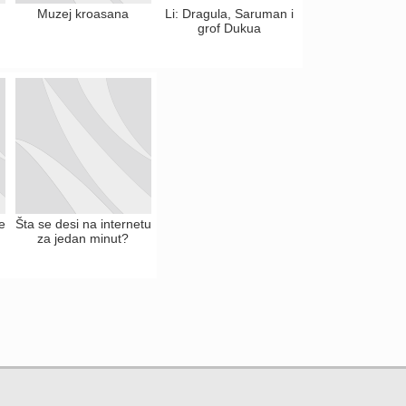
Muzej kroasana
Li: Dragula, Saruman i
grof Dukua
e
Šta se desi na internetu
za jedan minut?