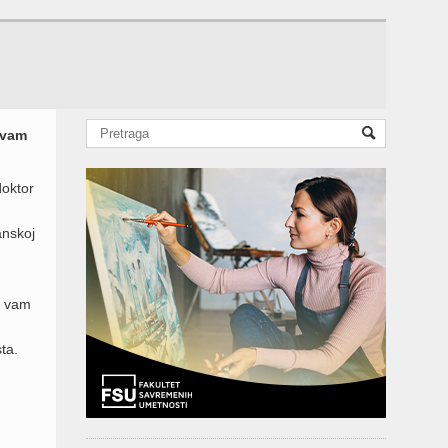
 vam
doktor
anskoj
e vam
ta.