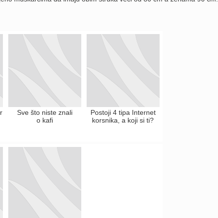
r
Sve što niste znali
Postoji 4 tipa Internet
o kafi
korsnika, a koji si ti?