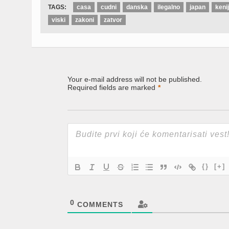
window)
window)
window)
TAGS:
casa
cudni
danska
ilegalno
japan
keni
viski
zakoni
zatvor
Your e-mail address will not be published.
Required fields are marked
*
{}
[+]
0
COMMENTS