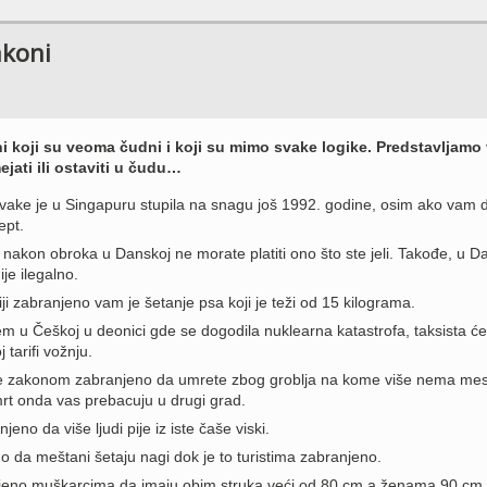
akoni
i koji su veoma čudni i koji su mimo svake logike. Predstavljamo
jati ili ostaviti u čudu…
ake je u Singapuru stupila na snagu još 1992. godine, osim ako vam 
ept.
 nakon obroka u Danskoj ne morate platiti ono što ste jeli. Takođe, u D
je ilegalno.
iji zabranjeno vam je šetanje psa koji je teži od 15 kilograma.
jem u Češkoj u deonici gde se dogodila nuklearna katastrofa, taksista ć
 tarifi vožnju.
je zakonom zabranjeno da umrete zbog groblja na kome više nema mes
rt onda vas prebacuju u drugi grad.
jeno da više ljudi pije iz iste čaše viski.
no da meštani šetaju nagi dok je to turistima zabranjeno.
jeno muškarcima da imaju obim struka veći od 80 cm a ženama 90 cm.