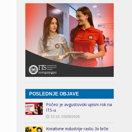
POSLEDNJE OBJAVE
Počeo je avgustovski upisni rok na
ITS-u
15:15, 03/08/2026
🕔
Kreativne industrije rastu 3x brže