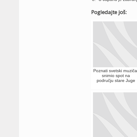
Pogledajte još:
Poznati svetski muziča
snimio spot na
području stare Juge