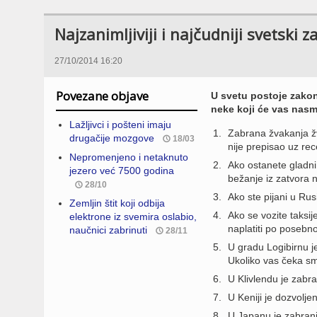
Najzanimljiviji i najčudniji svetski z
27/10/2014 16:20
Povezane objave
U svetu postoje zakon
neke koji će vas nasme
Lažljivci i pošteni imaju
Zabrana žvakanja žv
drugačije mozgove
18/03
nije prepisao uz rec
Nepromenjeno i netaknuto
Ako ostanete gladni
jezero već 7500 godina
bežanje iz zatvora ni
28/10
Ako ste pijani u Rus
Zemljin štit koji odbija
Ako se vozite taksi
elektrone iz svemira oslabio,
naplatiti po posebnoj
naučnici zabrinuti
28/11
U gradu Logibirnu 
Ukoliko vas čeka sm
U Klivlendu je zabran
U Keniji je dozvolje
U Japanu je zabran