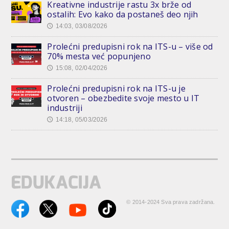
Kreativne industrije rastu 3x brže od
ostalih: Evo kako da postaneš deo njih
14:03, 03/08/2026
🕔
Prolećni predupisni rok na ITS-u – više od
70% mesta već popunjeno
15:08, 02/04/2026
🕔
Prolećni predupisni rok na ITS-u je
otvoren – obezbedite svoje mesto u IT
industriji
14:18, 05/03/2026
🕔
© 2014-2024 Sva prava zadržana.