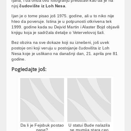
Ijana, i da onda ovu fotografiju predstavi kao da je na
njoj
čudovište iz Loh Nesa
.
Ijan je o tome pisao još 1975. godine, ali u to niko nije
hteo da poveruje. Istina je u potpunosti otkrivena tek
1999. godine kada su Dejvid Martin i Alaster Bojd objavili
knjigu koja je sadržala detalje o Vetervelovoj šali.
Bez obzira na sve dokaze koji su iznešeni, još uvek
postoje oni koji veruju u postojanje čudovišta iz Loh
Nesa koje je uslikano na današnji dan, 21. aprila pre 81
godine.
Pogledajte još:
Da li je Fejsbuk postao
U statui Bude nalazila
pase?
se mumija stara ceo