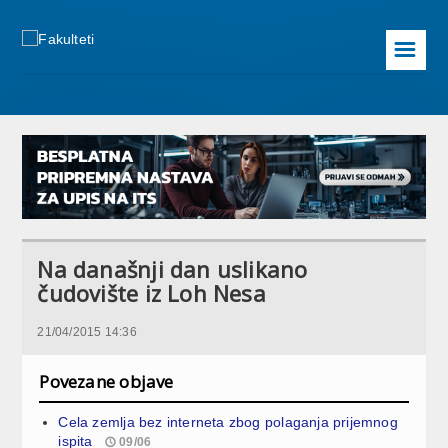
☰
Na današnji dan uslikano
čudovište iz Loh Nesa
21/04/2015 14:36
Povezane objave
Cela zemlja bez interneta zbog polaganja prijemnog
ispita
09/06