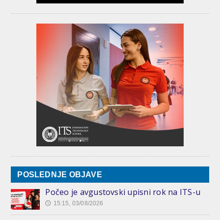
POSLEDNJE OBJAVE
Počeo je avgustovski upisni rok na ITS-u
15:15, 03/08/2026
🕔