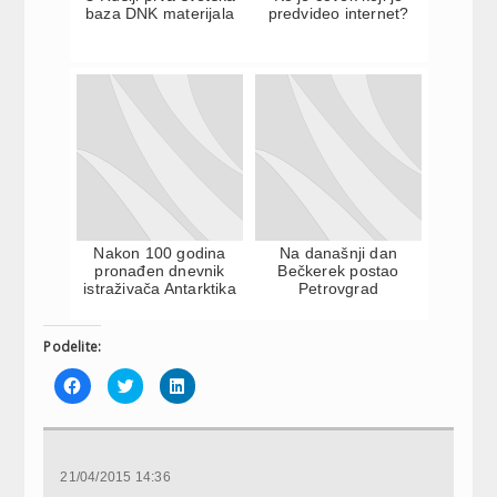
baza DNK materijala
predvideo internet?
Nakon 100 godina
Na današnji dan
pronađen dnevnik
Bečkerek postao
istraživača Antarktika
Petrovgrad
Podelite:
Click
Click
Click
to
to
to
share
share
share
on
on
on
Facebook
Twitter
LinkedIn
(Opens
(Opens
(Opens
in
in
in
new
new
new
21/04/2015 14:36
window)
window)
window)