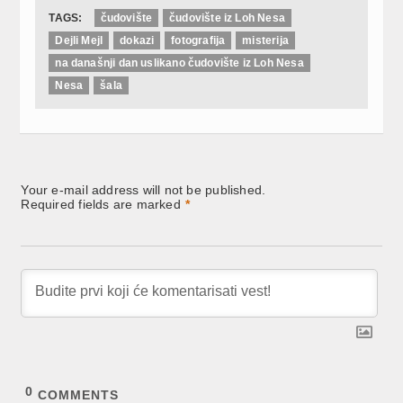
TAGS:
čudovište
čudovište iz Loh Nesa
Dejli Mejl
dokazi
fotografija
misterija
na današnji dan uslikano čudovište iz Loh Nesa
Nesa
šala
Your e-mail address will not be published.
Required fields are marked
*
0
COMMENTS