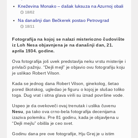
Kneževina Monako – dašak luksuza na Azurnoj obali
18/02
Na današnji dan Bečkerek postao Petrovgrad
18/11
Fotografija na kojoj se nalazi misteriozno čudovište
iz Loh Nesa objavnjena je na današnji dan, 21.
aprila 1934. godine.
Ova fotografija još uvek predstavlja neku vrstu misterije i
privlači pažnju. “Dejli mejl” je objavio ovu fotografiju koju
je uslikao Robert Vilson.
Kada se jednog dana Robert Vilson, ginekolog, šetao
pored škotskog, ugledao je figuru o kojoj je slušao toliko
toga. Dug vrat i sitna glava virili su iznad površine vode.
Uspeo je da ovekoveči ovaj trenutak i uslika čuvenu
Nesu
, pa tako ova crno-bela fotografija decenijama
izaziva polemiku. Pre 81 godinu, kada je objavljena u
“Dejli mejlu” obišla je ceo svet.
Godinu dana pre ove fotografije, Hju Grej je u istim