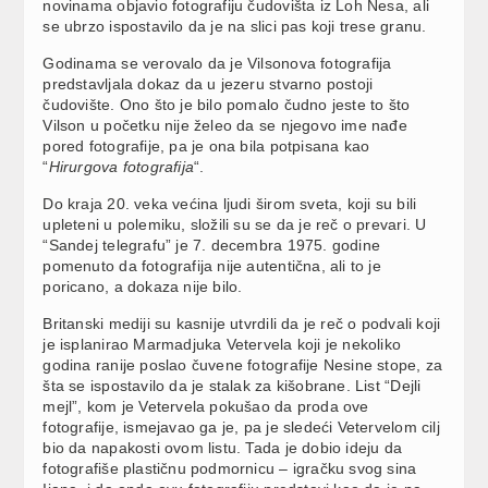
novinama objavio fotografiju čudovišta iz Loh Nesa, ali
se ubrzo ispostavilo da je na slici pas koji trese granu.
Godinama se verovalo da je Vilsonova fotografija
predstavljala dokaz da u jezeru stvarno postoji
čudovište. Ono što je bilo pomalo čudno jeste to što
Vilson u početku nije želeo da se njegovo ime nađe
pored fotografije, pa je ona bila potpisana kao
“
Hirurgova fotografija
“.
Do kraja 20. veka većina ljudi širom sveta, koji su bili
upleteni u polemiku, složili su se da je reč o prevari. U
“Sandej telegrafu” je 7. decembra 1975. godine
pomenuto da fotografija nije autentična, ali to je
poricano, a dokaza nije bilo.
Britanski mediji su kasnije utvrdili da je reč o podvali koji
je isplanirao Marmadjuka Vetervela koji je nekoliko
godina ranije poslao čuvene fotografije Nesine stope, za
šta se ispostavilo da je stalak za kišobrane. List “Dejli
mejl”, kom je Vetervela pokušao da proda ove
fotografije, ismejavao ga je, pa je sledeći Vetervelom cilj
bio da napakosti ovom listu. Tada je dobio ideju da
fotografiše plastičnu podmornicu – igračku svog sina