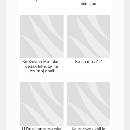
milenijum
Kneževina Monako -
Ko su derviši?
dašak luksuza na
Azurnoj obali
U Rusiji prva svetska
Ko je čovek koji je