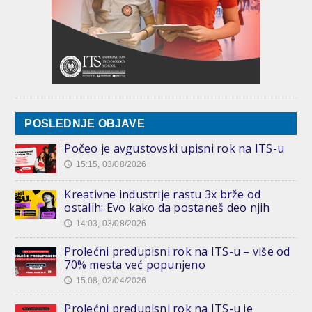
POSLEDNJE OBJAVE
Počeo je avgustovski upisni rok na ITS-u
15:15, 03/08/2026
🕔
Kreativne industrije rastu 3x brže od
ostalih: Evo kako da postaneš deo njih
14:03, 03/08/2026
🕔
Prolećni predupisni rok na ITS-u – više od
70% mesta već popunjeno
15:08, 02/04/2026
🕔
Prolećni predupisni rok na ITS-u je