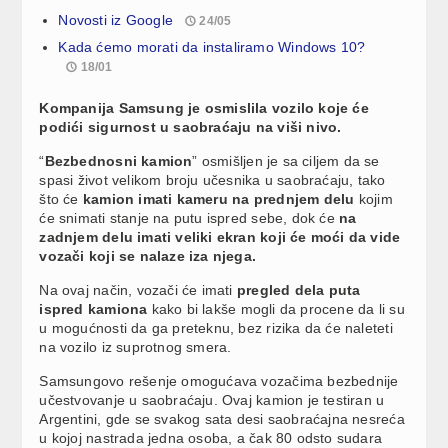
Novosti iz Google
24/05
Kada ćemo morati da instaliramo Windows 10?
18/01
Kompanija Samsung je osmislila vozilo koje će
podići sigurnost u saobraćaju na viši nivo.
“
Bezbednosni kamion
” osmišljen je sa ciljem da se
spasi život velikom broju učesnika u saobraćaju, tako
što će
kamion imati kameru na prednjem delu
kojim
će snimati stanje na putu ispred sebe, dok će
na
zadnjem delu imati veliki ekran koji će moći da vide
vozači koji se nalaze iza njega.
Na ovaj način, vozači će imati
pregled dela puta
ispred kamiona
kako bi lakše mogli da procene da li su
u mogućnosti da ga preteknu, bez rizika da će naleteti
na vozilo iz suprotnog smera.
Samsungovo rešenje omogućava vozačima bezbednije
učestvovanje u saobraćaju. Ovaj kamion je testiran u
Argentini, gde se svakog sata desi saobraćajna nesreća
u kojoj nastrada jedna osoba, a čak 80 odsto sudara