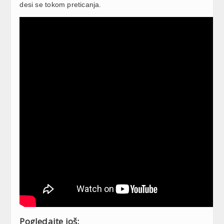
desi se tokom preticanja.
Pogledajte još: