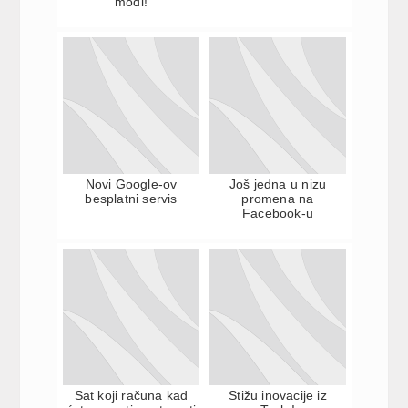
modi!
Novi Google-ov
Još jedna u nizu
besplatni servis
promena na
Facebook-u
Sat koji računa kad
Stižu inovacije iz