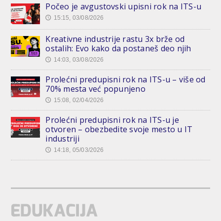
Počeo je avgustovski upisni rok na ITS-u
15:15, 03/08/2026
🕔
Kreativne industrije rastu 3x brže od
ostalih: Evo kako da postaneš deo njih
14:03, 03/08/2026
🕔
Prolećni predupisni rok na ITS-u – više od
70% mesta već popunjeno
15:08, 02/04/2026
🕔
Prolećni predupisni rok na ITS-u je
otvoren – obezbedite svoje mesto u IT
industriji
14:18, 05/03/2026
🕔