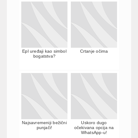
Epl uređaji kao simbol
Crtanje očima
bogatstva?
Najsavremeniji bežični
Uskoro dugo
punjači!
očekivana opcija na
WhatsApp-u!