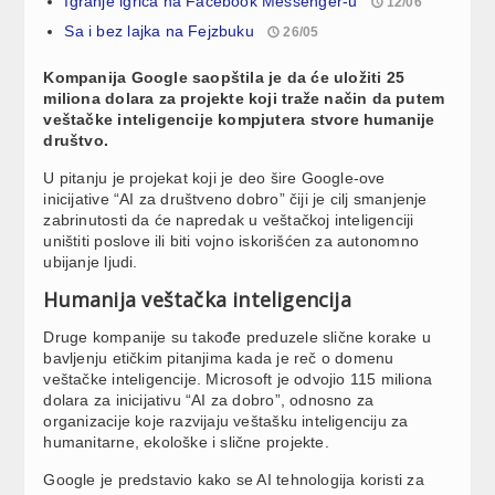
Igranje igrica na Facebook Messenger-u
12/06
Sa i bez lajka na Fejzbuku
26/05
Kompanija Google saopštila je da će uložiti 25
miliona dolara za projekte koji traže način da putem
veštačke inteligencije kompjutera stvore humanije
društvo.
U pitanju je projekat koji je deo šire Google-ove
inicijative “AI za društveno dobro” čiji je cilj smanjenje
zabrinutosti da će napredak u veštačkoj inteligenciji
uništiti poslove ili biti vojno iskorišćen za autonomno
ubijanje ljudi.
Humanija veštačka inteligencija
Druge kompanije su takođe preduzele slične korake u
bavljenju etičkim pitanjima kada je reč o domenu
veštačke inteligencije. Microsoft je odvojio 115 miliona
dolara za inicijativu “AI za dobro”, odnosno za
organizacije koje razvijaju veštašku inteligenciju za
humanitarne, ekološke i slične projekte.
Google je predstavio kako se AI tehnologija koristi za