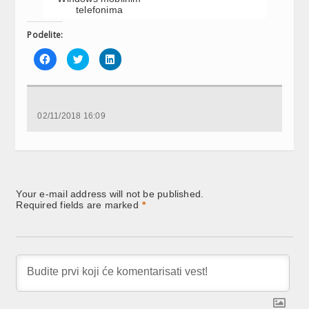
telefonima
Podelite:
Click
Click
Click
to
to
to
share
share
share
on
on
on
Facebook
Twitter
LinkedIn
(Opens
(Opens
(Opens
in
in
in
new
new
new
02/11/2018 16:09
window)
window)
window)
Your e-mail address will not be published.
Required fields are marked
*