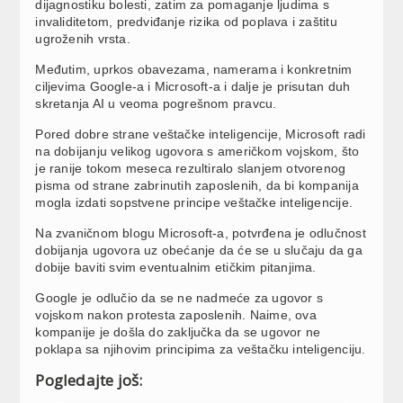
dijagnostiku bolesti, zatim za pomaganje ljudima s
invaliditetom, predviđanje rizika od poplava i zaštitu
ugroženih vrsta.
Međutim, uprkos obavezama, namerama i konkretnim
ciljevima Google-a i Microsoft-a i dalje je prisutan duh
skretanja AI u veoma pogrešnom pravcu.
Pored dobre strane veštačke inteligencije, Microsoft radi
na dobijanju velikog ugovora s američkom vojskom, što
je ranije tokom meseca rezultiralo slanjem otvorenog
pisma od strane zabrinutih zaposlenih, da bi kompanija
mogla izdati sopstvene principe veštačke inteligencije.
Na zvaničnom blogu Microsoft-a, potvrđena je odlučnost
dobijanja ugovora uz obećanje da će se u slučaju da ga
dobije baviti svim eventualnim etičkim pitanjima.
Google je odlučio da se ne nadmeće za ugovor s
vojskom nakon protesta zaposlenih. Naime, ova
kompanije je došla do zaključka da se ugovor ne
poklapa sa njihovim principima za veštačku inteligenciju.
Pogledajte još: