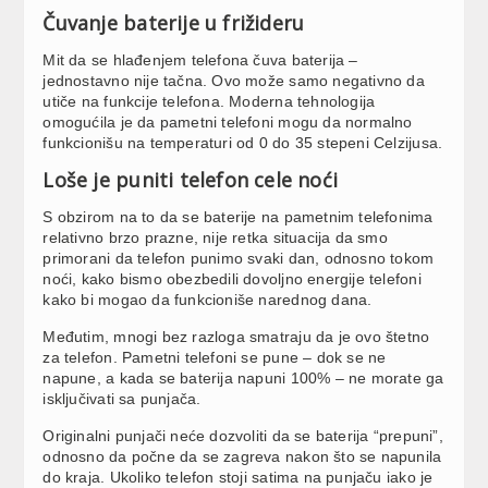
Čuvanje baterije u frižideru
Mit da se hlađenjem telefona čuva baterija –
jednostavno nije tačna. Ovo može samo negativno da
utiče na funkcije telefona. Moderna tehnologija
omogućila je da pametni telefoni mogu da normalno
funkcionišu na temperaturi od 0 do 35 stepeni Celzijusa.
Loše je puniti telefon cele noći
S obzirom na to da se baterije na pametnim telefonima
relativno brzo prazne, nije retka situacija da smo
primorani da telefon punimo svaki dan, odnosno tokom
noći, kako bismo obezbedili dovoljno energije telefoni
kako bi mogao da funkcioniše narednog dana.
Međutim, mnogi bez razloga smatraju da je ovo štetno
za telefon. Pametni telefoni se pune – dok se ne
napune, a kada se baterija napuni 100% – ne morate ga
isključivati sa punjača.
Originalni punjači neće dozvoliti da se baterija “prepuni”,
odnosno da počne da se zagreva nakon što se napunila
do kraja. Ukoliko telefon stoji satima na punjaču iako je