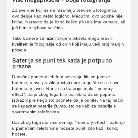
Za sve one koji se ne razumeju previše u fotografiju,
ovo deluje kao nešto logično. Međutim, ovo uopšte nije
istina. Naravno da je bitno koliko piksela ima kamera, ali
još bitnija njihova veličina.
Tako kamere sa nižim brojem piksela mogu praviti
kvalitetnije fotografije od onih koji imaju veći broj manjih
piksela.
Baterija se puni tek kada je potpuno
prazna
Današnji pametni telefoni poseduju litijum-jonske
baterije, a ovo pravilo postoji i pre nego što su se ove
baterije pojavile. Ranije su baterije imale “memory
effect”, pa je zbog toga bilo potrebno da se popuno
isprazni pre nego što počnete da je punite. Na taj način
se kapacitet baterije čuvao, što ne važi za baterije u
savremenim telefonima.
Baš zbog toga što više nemaju “memory effect”, baterije
u pametnim telefonima možete puniti bilo kad i koliko
hoćete.