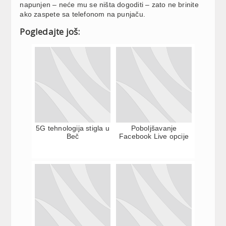
napunjen – neće mu se ništa dogoditi – zato ne brinite
ako zaspete sa telefonom na punjaču.
Pogledajte još:
5G tehnologija stigla u
Poboljšavanje
Beč
Facebook Live opcije