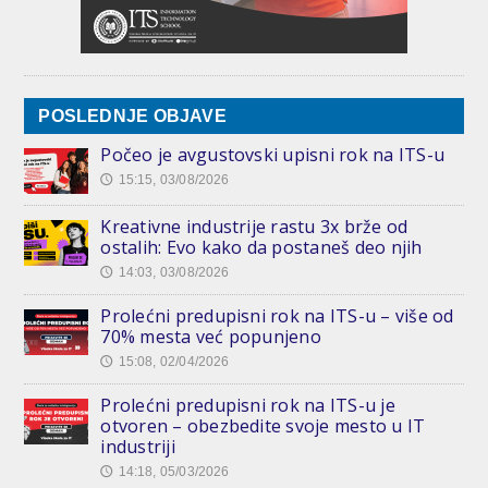
POSLEDNJE OBJAVE
Počeo je avgustovski upisni rok na ITS-u
15:15, 03/08/2026
🕔
Kreativne industrije rastu 3x brže od
ostalih: Evo kako da postaneš deo njih
14:03, 03/08/2026
🕔
Prolećni predupisni rok na ITS-u – više od
70% mesta već popunjeno
15:08, 02/04/2026
🕔
Prolećni predupisni rok na ITS-u je
otvoren – obezbedite svoje mesto u IT
industriji
14:18, 05/03/2026
🕔