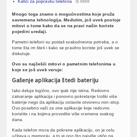
Kafići za popravku telefona
09/06
Mnogo toga znamo o mogućnostima koje pruža
savremena tehnologija. Međutim, još uvek postoje
mitovi o tome kako da se na pravi način koriste
pojedini uređaji.
Pametni telefoni su postali svakodnevna potreba, a o
tome šta im šteti i kako se pravilno koriste još uvek se
diskutuje.
Ovo su najčešći mitovi o pametnim telefonima u
koje se još uvek veruje:
Gašenje aplikacija štedi bateriju
Iako deluje logično, ovo ipak nije istina. Redovno
zatvaranje aplikacija i ponovno pokretanje troški više
baterije nego da aplikaciju ostavite otvorenu non-stop.
Ovo posebno važi za one aplikacije koje redovno
koristite i na kojima provodite više vremena svakog
dana.
Kada telefon mora da pokrene aplikaciju, on je celu
učitava u memoriju, a to je ono što najviše utiče na