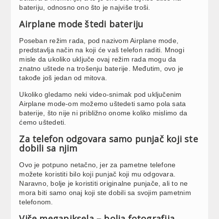
bateriju, odnosno ono što je najviše troši.
Airplane mode štedi bateriju
Poseban režim rada, pod nazivom Airplane mode,
predstavlja način na koji će vaš telefon raditi. Mnogi
misle da ukoliko uključe ovaj režim rada mogu da
znatno uštede na trošenju baterije. Međutim, ovo je
takođe još jedan od mitova.
Ukoliko gledamo neki video-snimak pod uključenim
Airplane mode-om možemo uštedeti samo pola sata
baterije, što nije ni približno onome koliko mislimo da
ćemo uštedeti.
Za telefon odgovara samo punjač koji ste
dobili sa njim
Ovo je potpuno netačno, jer za pametne telefone
možete koristiti bilo koji punjač koji mu odgovara.
Naravno, bolje je koristiti originalne punjače, ali to ne
mora biti samo onaj koji ste dobili sa svojim pametnim
telefonom.
Više megapiksela – bolja fotografija