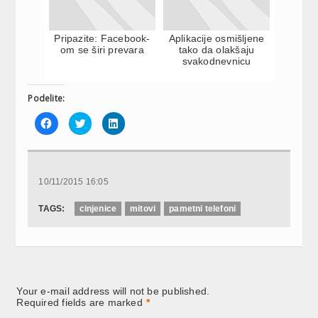
Pripazite: Facebook-
Aplikacije osmišljene
om se širi prevara
tako da olakšaju
svakodnevnicu
Podelite:
Click
Click
Click
to
to
to
share
share
share
on
on
on
Facebook
Twitter
LinkedIn
(Opens
(Opens
(Opens
in
in
in
new
new
new
10/11/2015 16:05
window)
window)
window)
TAGS:
cinjenice
mitovi
pametni telefoni
Your e-mail address will not be published.
Required fields are marked
*