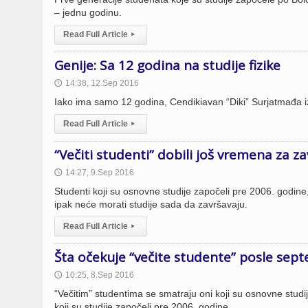
– jednu godinu.
Read Full Article
▸
Genije: Sa 12 godina na studije fizike
14:38, 12.Sep 2016
🕔
Iako ima samo 12 godina, Cendikiavan “Diki” Surjatmađa iz
Read Full Article
▸
“Večiti studenti” dobili još vremena za z
14:27, 9.Sep 2016
🕔
Studenti koji su osnovne studije započeli pre 2006. godi
ipak neće morati studije sada da završavaju.
Read Full Article
▸
Šta očekuje “večite studente” posle sep
10:25, 8.Sep 2016
🕔
“Večitim” studentima se smatraju oni koji su osnovne studi
koji su studije započeli pre 2006. godine.