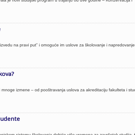
a je novi studijski program u trajanju od dve godine – Konzervacija i
e
izvedu na pravi put” i omoguće im uslove za školovanje i napredovanje
kova?
noge izmene – od pooštravanja uslova za akreditaciju fakulteta i stud
tudente
onjskom sistemu školovanja dobiće više vremena za završetak studija, t