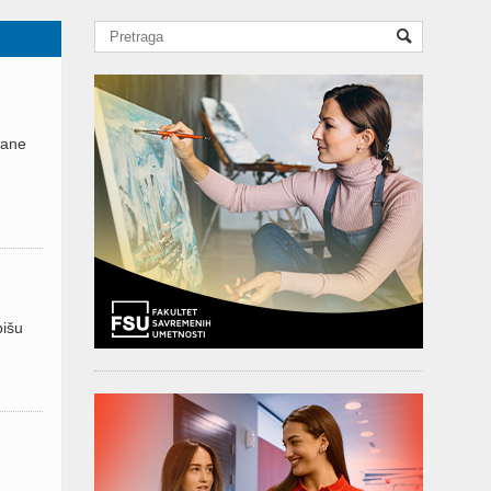
vane
pišu