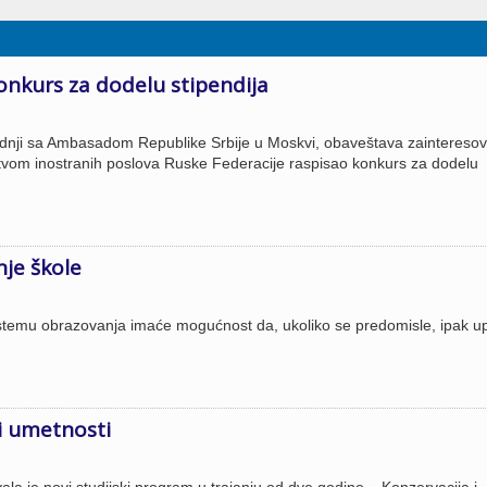
onkurs za dodelu stipendija
radnji sa Ambasadom Republike Srbije u Moskvi, obaveštava zaintereso
rstvom inostranih poslova Ruske Federacije raspisao konkurs za dodelu
nje škole
sistemu obrazovanja imaće mogućnost da, ukoliko se predomisle, ipak u
i umetnosti