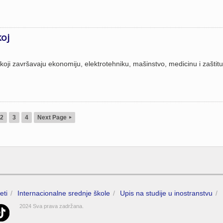
koj
 koji završavaju ekonomiju, elektrotehniku, mašinstvo, medicinu i zaštit
2
3
4
Next Page
▸
eti
Internacionalne srednje škole
Upis na studije u inostranstvu
2024 Sva prava zadržana.