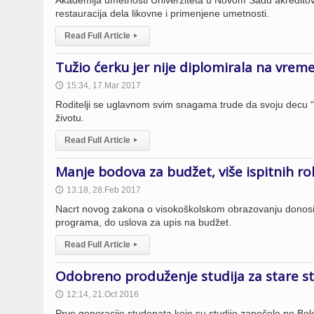
Akademija umetnosti Univerziteta u Novom Sadu akreditoval
restauracija dela likovne i primenjene umetnosti.
Read Full Article
▸
Tužio ćerku jer nije diplomirala na vrem
15:34, 17.Mar 2017
🕔
Roditelji se uglavnom svim snagama trude da svoju decu “
životu.
Read Full Article
▸
Manje bodova za budžet, više ispitnih ro
13:18, 28.Feb 2017
🕔
Nacrt novog zakona o visokoškolskom obrazovanju donosi m
programa, do uslova za upis na budžet.
Read Full Article
▸
Odobreno produženje studija za stare s
12:14, 21.Oct 2016
🕔
Prve generacije studenata koje su studije započele po Bol