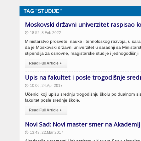
TAG "STUDIJE"
Moskovski državni univerzitet raspisao k
18:52, 8.Feb 2022
🕔
Ministarstvo prosvete, nauke i tehnološkog razvoja, u sa
da je Moskovski državni univerzitet u saradnji sa Minista
stipendija za osnovne, magistarske studije i jednogodišnji
Read Full Article
▸
Upis na fakultet i posle trogodišnje sred
10:06, 24.Apr 2017
🕔
Učenici koji upišu srednju trogodišnju školu po dualnom 
fakultet posle srednje škole.
Read Full Article
▸
Novi Sad: Novi master smer na Akademij
13:43, 22.Mar 2017
🕔