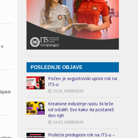
 u
POSLEDNJE OBJAVE
Počeo je avgustovski upisni rok na
ITS-u
15:15, 03/08/2026
ijskih
🕔
Kreativne industrije rastu 3x brže
od ostalih: Evo kako da postaneš
deo njih
14:03, 03/08/2026
🕔
Prolećni predupisni rok na ITS-u –
ačnije