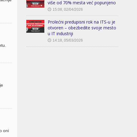
više od 70% mesta već popunjeno
15:08, 02/04/2026
🕔
Prolećni predupisni rok na ITS-u je
otvoren – obezbedite svoje mesto
u IT industriji
14:18, 05/03/2026
🕔
etu.
je
o oni