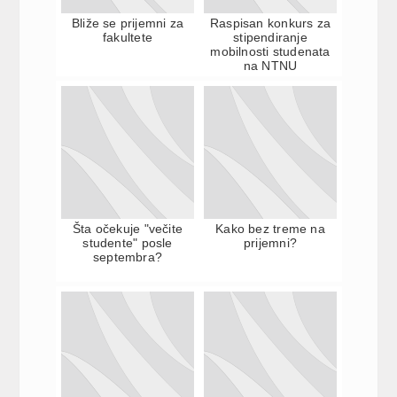
Bliže se prijemni za
Raspisan konkurs za
fakultete
stipendiranje
mobilnosti studenata
na NTNU
Šta očekuje "večite
Kako bez treme na
studente" posle
prijemni?
septembra?