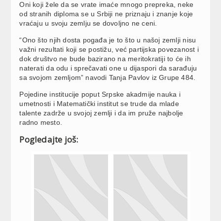
Oni koji žele da se vrate imaće mnogo prepreka, neke
od stranih diploma se u Srbiji ne priznaju i znanje koje
vraćaju u svoju zemlju se dovoljno ne ceni.
“Ono što njih dosta pogađa je to što u našoj zemlji nisu
važni rezultati koji se postižu, već partijska povezanost i
dok društvo ne bude bazirano na meritokratiji to će ih
naterati da odu i sprečavati one u dijaspori da sarađuju
sa svojom zemljom” navodi Tanja Pavlov iz Grupe 484.
Pojedine institucije poput Srpske akadmije nauka i
umetnosti i Matematički institut se trude da mlade
talente zadrže u svojoj zemlji i da im pruže najbolje
radno mesto.
Pogledajte još: