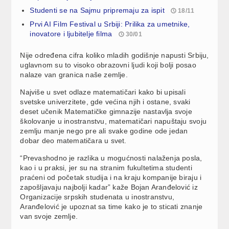
Studenti se na Sajmu pripremaju za ispit
18/11
Prvi AI Film Festival u Srbiji: Prilika za umetnike,
inovatore i ljubitelje filma
30/01
Nije određena cifra koliko mladih godišnje napusti Srbiju,
uglavnom su to visoko obrazovni ljudi koji bolji posao
nalaze van granica naše zemlje.
Najviše u svet odlaze matematičari kako bi upisali
svetske univerzitete, gde većina njih i ostane, svaki
deset učenik Matematičke gimnazije nastavlja svoje
školovanje u inostranstvu, matematičari napuštaju svoju
zemlju manje nego pre ali svake godine ode jedan
dobar deo matematičara u svet.
“Prevashodno je razlika u mogućnosti nalaženja posla,
kao i u praksi, jer su na stranim fukultetima studenti
praćeni od početak studija i na kraju kompanije biraju i
zapošljavaju najbolji kadar” kaže Bojan Aranđelović iz
Organizacije srpskih studenata u inostranstvu,
Aranđelović je upoznat sa time kako je to sticati znanje
van svoje zemlje.