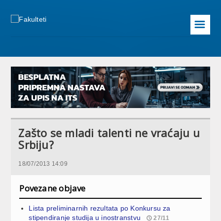
☰
Zašto se mladi talenti ne vraćaju u
Srbiju?
18/07/2013 14:09
Povezane objave
Lista preliminarnih rezultata po Konkursu za
stipendiranje studija u inostranstvu
27/11