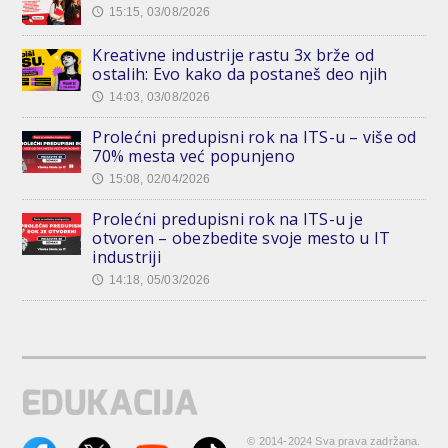
15:15, 03/08/2026
🕔
Kreativne industrije rastu 3x brže od
ostalih: Evo kako da postaneš deo njih
14:03, 03/08/2026
🕔
Prolećni predupisni rok na ITS-u – više od
70% mesta već popunjeno
15:08, 02/04/2026
🕔
Prolećni predupisni rok na ITS-u je
otvoren – obezbedite svoje mesto u IT
industriji
14:18, 05/03/2026
🕔
© 2014-2024 Sva prava zadržana.