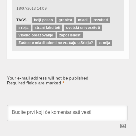
(Opens
(Opens
(Opens
in
in
in
new
new
new
18/07/2013 14:09
window)
window)
window)
TAGS:
bolji posao
granica
mladi
rezultati
srbija
strani fakulteti
svetski univerziteti
visoko obrazovanje
zaposlenost
Zašto se mladi talenti ne vraćaju u Srbiju?
zemlja
Your e-mail address will not be published.
Required fields are marked
*