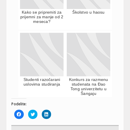
Kako se pripremiti za
Školstvo u haosu
prijemni za manje od 2
meseca?
Studenti razočarani
Konkurs za razmenu
uslovima studiranja
studenata na Đao
Tong univerzitetu u
Šangaju
Podelite:
Click
Click
Click
to
to
to
share
share
share
on
on
on
Facebook
Twitter
LinkedIn