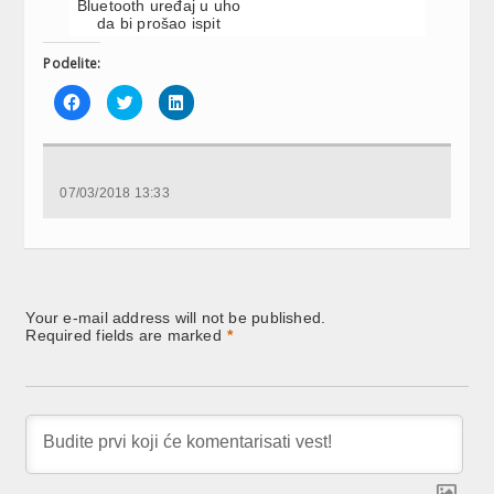
Bluetooth uređaj u uho
da bi prošao ispit
Podelite:
Click
Click
Click
to
to
to
share
share
share
on
on
on
Facebook
Twitter
LinkedIn
(Opens
(Opens
(Opens
in
in
in
new
new
new
07/03/2018 13:33
window)
window)
window)
Your e-mail address will not be published.
Required fields are marked
*