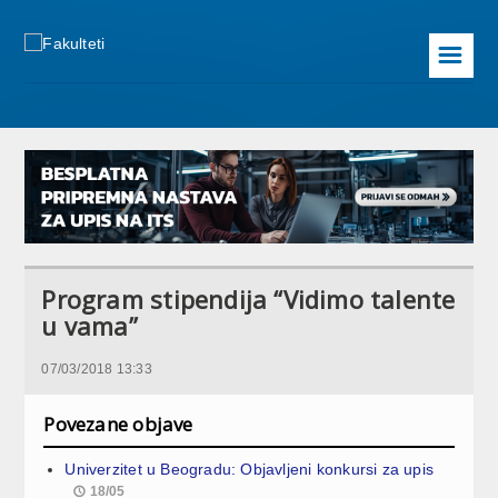
☰
Program stipendija “Vidimo talente
u vama”
07/03/2018 13:33
Povezane objave
Univerzitet u Beogradu: Objavljeni konkursi za upis
18/05