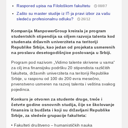
Raspored upisa na Filološkom fakultetu
08/07
Zašto su master studije iz IT-ja pravi izbor za vašu
sledeću profesionalnu odluku?
26/12
Kompanija ManpowerGroup kreirala je program
studentskih stipendija sa ciljem razvoja talenta kod
studenata državnih univerziteta na teritoriji
Republike Srbije, kao jedan od projekata usmerenih
na proslavu desetogodišnjice poslovanja u Srbiji.
Program pod nazivom „Vidimo talente skrivene u vama“
za cilj ima finansijsku podršku 20 stipendista različitih
fakulteta, državnih univerziteta na teritoriji Republike
Srbije, u rasponu od 100 do 200 evra mesečno,
prvenstveno usmeren na razvoj talenta i veština svakog
pojedinca.
Konkurs je otvoren za studente druge, treće i
četvrte godine osnovnih studija, čije se školovanje
finansira iz budžeta i koji su državljani Republike
Srbije, za sledeće grupacije fakulteta:
• Fakulteti društveno – humanističkih nauka