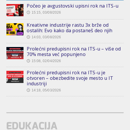
Počeo je avgustovski upisni rok na ITS-u
15:15, 03/08/2026
🕔
Kreativne industrije rastu 3x brže od
ostalih: Evo kako da postaneš deo njih
14:03, 03/08/2026
🕔
Prolećni predupisni rok na ITS-u – više od
70% mesta već popunjeno
15:08, 02/04/2026
🕔
Prolećni predupisni rok na ITS-u je
otvoren – obezbedite svoje mesto u IT
industriji
14:18, 05/03/2026
🕔