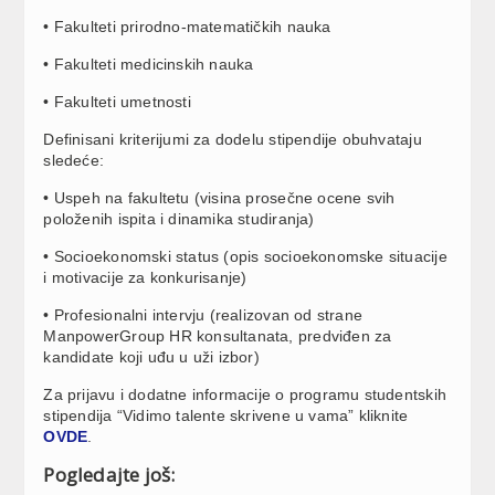
• Fakulteti prirodno-matematičkih nauka
• Fakulteti medicinskih nauka
• Fakulteti umetnosti
Definisani kriterijumi za dodelu stipendije obuhvataju
sledeće:
• Uspeh na fakultetu (visina prosečne ocene svih
položenih ispita i dinamika studiranja)
• Socioekonomski status (opis socioekonomske situacije
i motivacije za konkurisanje)
• Profesionalni intervju (realizovan od strane
ManpowerGroup HR konsultanata, predviđen za
kandidate koji uđu u uži izbor)
Za prijavu i dodatne informacije o programu studentskih
stipendija “Vidimo talente skrivene u vama” kliknite
OVDE
.
Pogledajte još: