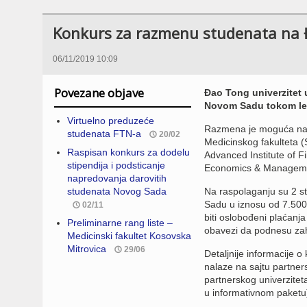
Konkurs za razmenu studenata na 
06/11/2019 10:09
Povezane objave
Đao Tong univerzitet 
Novom Sadu tokom let
Virtuelno preduzeće
Razmena je moguća na b
studenata FTN-a
20/02
Medicinskog fakulteta (
Raspisan konkurs za dodelu
Advanced Institute of F
stipendija i podsticanje
Economics & Manageme
napredovanja darovitih
studenata Novog Sada
Na raspolaganju su 2 st
Sadu u iznosu od 7.500
02/11
biti oslobođeni plaćanj
Preliminarne rang liste –
obavezi da podnesu zaht
Medicinski fakultet Kosovska
Mitrovica
29/06
Detaljnije informacije 
nalaze na sajtu partner
partnerskog univerziteta
u informativnom paketu