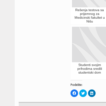
Rešenja testova sa
prijemnog za
Medicinski fakultet u
Nišu
Studenti svojim
prihodima sredili
studentski dom
Podelite:
Click
Click
Click
to
to
to
share
share
share
on
on
on
Facebook
Twitter
LinkedIn