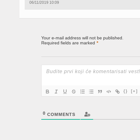
(Opens
(Opens
(Opens
06/11/2019 10:09
in
in
in
new
new
new
window)
window)
window)
Your e-mail address will not be published.
Required fields are marked
*
{}
[+]
0
COMMENTS