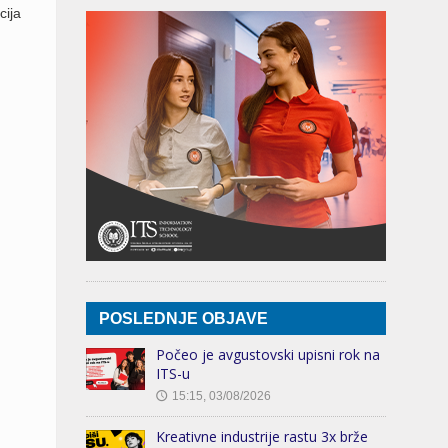
cija
POSLEDNJE OBJAVE
Počeo je avgustovski upisni rok na
ITS-u
15:15, 03/08/2026
🕔
Kreativne industrije rastu 3x brže