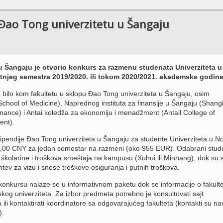
Đao Tong univerzitetu u Šangaju
u Šangaju je otvorio konkurs za razmenu studenata Univerziteta u
njeg semestra 2019/2020. ili tokom 2020/2021. akademske godine
ilo kom fakultetu u sklopu Đao Tong univerziteta u Šangaju, osim
School of Medicine), Naprednog instituta za finansije u Šangaju (Shang
inance) i Antai koledža za ekonomiju i menadžment (Antail College of
nt).
ipendije Đao Tong univerziteta u Šangaju za studente Univerziteta u 
,00 CNY za jedan semestar na razmeni (oko 955 EUR). Odabrani stude
a školarine i troškova smeštaja na kampusu (Xuhui ili Minhang), dok su 
ev za vizu i snose troškove osiguranja i putnih troškova.
o konkursu nalaze se u informativnom paketu dok se informacije o fakult
skog univerziteta. Za izbor predmeta potrebno je konsultovati sajt
 ili kontaktirati koordinatore sa odgovarajućeg fakulteta (kontakti su n
).