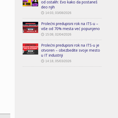
od ostalih: Evo kako da postaneš
deo njih
14:03, 03/08/2026
🕔
Prolećni predupisni rok na ITS-u –
više od 70% mesta već popunjeno
15:08, 02/04/2026
🕔
Prolećni predupisni rok na ITS-u je
otvoren – obezbedite svoje mesto
u IT industriji
14:18, 05/03/2026
🕔