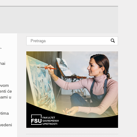
.
hai
Novom
nti će
sami u
etima
avedeni