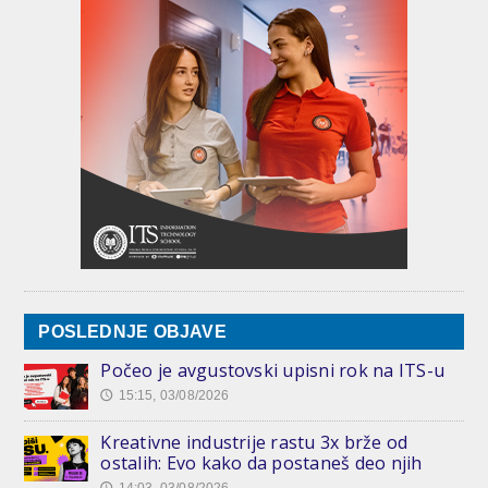
POSLEDNJE OBJAVE
Počeo je avgustovski upisni rok na ITS-u
15:15, 03/08/2026
🕔
Kreativne industrije rastu 3x brže od
ostalih: Evo kako da postaneš deo njih
14:03, 03/08/2026
🕔