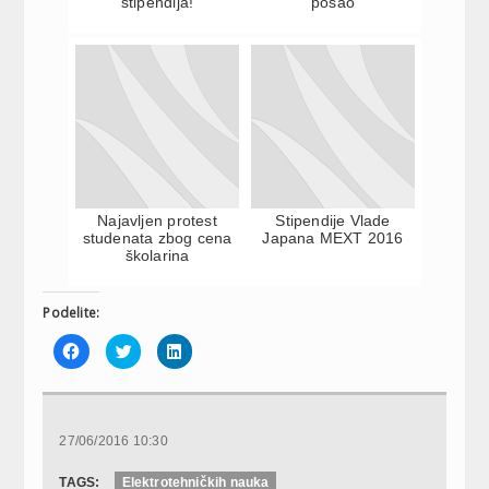
stipendija!
posao
Najavljen protest
Stipendije Vlade
studenata zbog cena
Japana MEXT 2016
školarina
Podelite:
Click
Click
Click
to
to
to
share
share
share
on
on
on
Facebook
Twitter
LinkedIn
(Opens
(Opens
(Opens
in
in
in
new
new
new
27/06/2016 10:30
window)
window)
window)
TAGS:
Elektrotehničkih nauka