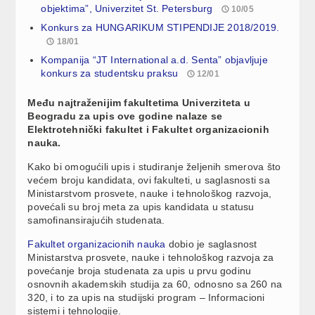
objektima”, Univerzitet St. Petersburg
10/05
Konkurs za HUNGARIKUM STIPENDIJE 2018/2019.
18/01
Kompanija “JT International a.d. Senta” objavljuje
konkurs za studentsku praksu
12/01
Među najtraženijim fakultetima Univerziteta u
Beogradu za upis ove godine nalaze se
Elektrotehnički fakultet i Fakultet organizacionih
nauka.
Kako bi omogućili upis i studiranje željenih smerova što
većem broju kandidata, ovi fakulteti, u saglasnosti sa
Ministarstvom prosvete, nauke i tehnološkog razvoja,
povećali su broj meta za upis kandidata u statusu
samofinansirajućih studenata.
Fakultet organizacionih nauka
dobio je saglasnost
Ministarstva prosvete, nauke i tehnološkog razvoja za
povećanje broja studenata za upis u prvu godinu
osnovnih akademskih studija za 60, odnosno sa 260 na
320, i to za upis na studijski program – Informacioni
sistemi i tehnologije.