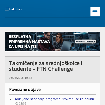
☰
Takmičenje za srednjoškolce i
studente – FTN Challenge
26/03/2015 10:42
Povezane objave
Dodeljene stipendije programa “Pokreni se za nauku”
28/05