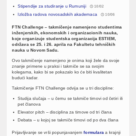
Stipendije za studiranje u Rumuniji
10/02
Izložba radova novosadskih akademaca
10/06
FTN Challenge – takmičenje namenjeno studentima
inženjerskih, ekonomskih i organizacionih nauka,
koje organizuje studentska organizacija ESTIEM,
održava se 25. i 26. aprila na Fakultetu tehničkih
nauka u Novom Sadu.
Ovo takmičenje namenjeno je onima koji žele da svoje
znanje primene u praksi i takmiče se sa svojim
kolegama, kako bi se pokazalo ko će biti kvalitetan
budući kadar.
Takmičenje FTN Challenge odvija se u tri discipline:
Studija slučaja – u čemu se takmiče timovi od četiri ili
pet članova
Elevator pitch – disciplina za timove od tri člana
Debata – u kojoj se takmiče timovi od po dva člana
Prijavljivanje se vrši popunjavanjem
formulara
a krajnji