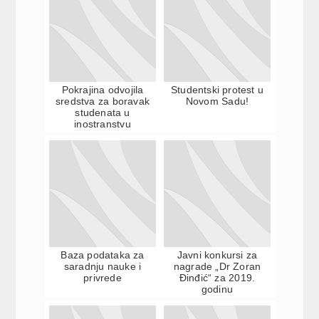
Pokrajina odvojila
Studentski protest u
sredstva za boravak
Novom Sadu!
studenata u
inostranstvu
Baza podataka za
Javni konkursi za
saradnju nauke i
nagrade „Dr Zoran
privrede
Đinđić“ za 2019.
godinu