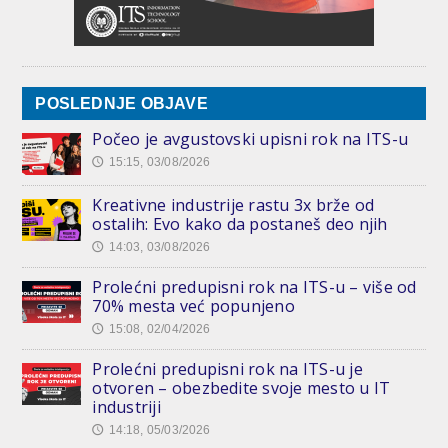
POSLEDNJE OBJAVE
Počeo je avgustovski upisni rok na ITS-u
15:15, 03/08/2026
🕔
Kreativne industrije rastu 3x brže od
ostalih: Evo kako da postaneš deo njih
14:03, 03/08/2026
🕔
Prolećni predupisni rok na ITS-u – više od
70% mesta već popunjeno
15:08, 02/04/2026
🕔
Prolećni predupisni rok na ITS-u je
otvoren – obezbedite svoje mesto u IT
industriji
14:18, 05/03/2026
🕔