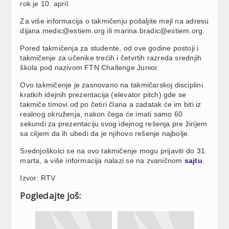
rok je 10. april.
Za više informacija o takmičenju pošaljite mejl na adresu
dijana.medic@estiem.org
ili
marina.bradic@estiem.org
.
Pored takmičenja za studente, od ove godine postoji i
takmičenje za učenike trećih i četvrtih razreda srednjih
škola pod nazivom FTN Challenge Junior.
Ovo takmičenje je zasnovano na takmičarskoj disciplini
kratkih idejnih prezentacija (elevator pitch) gde se
takmiče timovi od po četiri člana a zadatak će im biti iz
realnog okruženja, nakon čega će imati samo 60
sekundi za prezentaciju svog idejnog rešenja pre žirijem
sa ciljem da ih ubedi da je njihovo rešenje najbolje.
Srednjoškolci se na ovo takmičenje mogu prijaviti do 31.
marta, a više informacija nalazi se na zvaničnom
sajtu
.
Izvor: RTV
Pogledajte još: