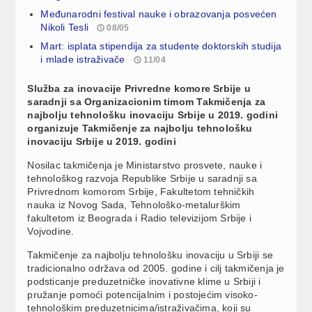
Međunarodni festival nauke i obrazovanja posvećen
Nikoli Tesli
08/05
Mart: isplata stipendija za studente doktorskih studija
i mlade istraživače
11/04
Služba za inovacije Privredne komore Srbije u
saradnji sa Organizacionim timom Takmičenja za
najbolju tehnološku inovaciju Srbije u 2019. godini
organizuje Takmičenje za najbolju tehnološku
inovaciju Srbije u 2019. godini
Nosilac takmičenja je Ministarstvo prosvete, nauke i
tehnološkog razvoja Republike Srbije u saradnji sa
Privrednom komorom Srbije, Fakultetom tehničkih
nauka iz Novog Sada, Tehnološko-metalurškim
fakultetom iz Beograda i Radio televizijom Srbije i
Vojvodine.
Takmičenje za najbolju tehnološku inovaciju u Srbiji se
tradicionalno održava od 2005. godine i cilj takmičenja je
podsticanje preduzetničke inovativne klime u Srbiji i
pružanje pomoći potencijalnim i postojećim visoko-
tehnološkim preduzetnicima/istraživačima, koji su