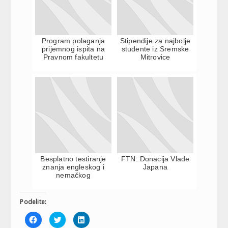
Program polaganja
Stipendije za najbolje
prijemnog ispita na
studente iz Sremske
Pravnom fakultetu
Mitrovice
Besplatno testiranje
FTN: Donacija Vlade
znanja engleskog i
Japana
nemačkog
Podelite:
Click
Click
Click
to
to
to