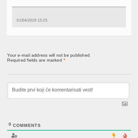
share
share
share
on
on
on
Facebook
Twitter
LinkedIn
(Opens
(Opens
(Opens
in
in
in
new
new
new
01/04/2019 15:25
window)
window)
window)
Your e-mail address will not be published.
Required fields are marked
*
0
COMMENTS