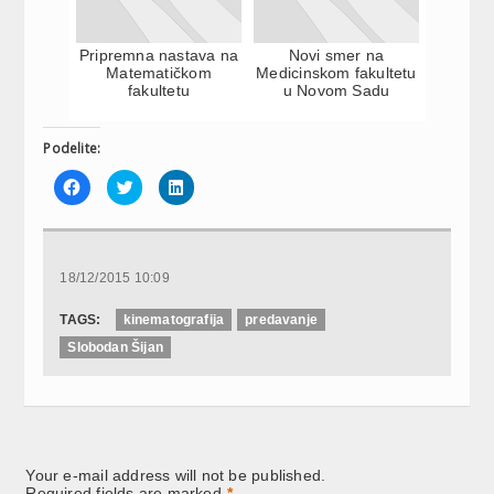
Pripremna nastava na
Novi smer na
Matematičkom
Medicinskom fakultetu
fakultetu
u Novom Sadu
Podelite:
Click
Click
Click
to
to
to
share
share
share
on
on
on
Facebook
Twitter
LinkedIn
(Opens
(Opens
(Opens
in
in
in
new
new
new
18/12/2015 10:09
window)
window)
window)
TAGS:
kinematografija
predavanje
Slobodan Šijan
Your e-mail address will not be published.
Required fields are marked
*