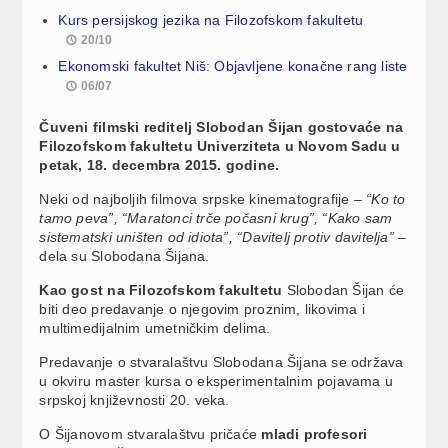
Kurs persijskog jezika na Filozofskom fakultetu
20/10
Ekonomski fakultet Niš: Objavljene konačne rang liste
06/07
Čuveni filmski reditelj Slobodan Šijan gostovaće na
Filozofskom fakultetu Univerziteta u Novom Sadu u
petak, 18. decembra 2015. godine.
Neki od najboljih filmova srpske kinematografije –
“Ko to
tamo peva”, “Maratonci trče počasni krug”, “Kako sam
sistematski uništen od idiota”, “Davitelj protiv davitelja”
–
dela su Slobodana Šijana.
Kao gost na Filozofskom fakultetu
Slobodan Šijan će
biti deo predavanje o njegovim proznim, likovima i
multimedijalnim umetničkim delima.
Predavanje o stvaralaštvu Slobodana Šijana se održava
u okviru master kursa o eksperimentalnim pojavama u
srpskoj književnosti 20. veka.
O Šijanovom stvaralaštvu pričaće
mladi profesori