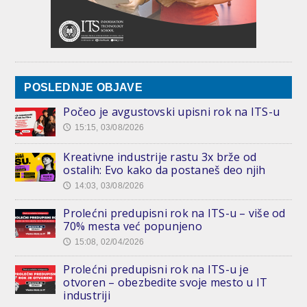
POSLEDNJE OBJAVE
Počeo je avgustovski upisni rok na ITS-u
15:15, 03/08/2026
🕔
Kreativne industrije rastu 3x brže od
ostalih: Evo kako da postaneš deo njih
14:03, 03/08/2026
🕔
Prolećni predupisni rok na ITS-u – više od
70% mesta već popunjeno
15:08, 02/04/2026
🕔
Prolećni predupisni rok na ITS-u je
otvoren – obezbedite svoje mesto u IT
industriji