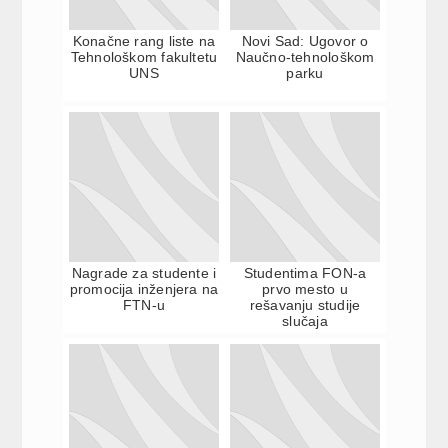
Konačne rang liste na
Novi Sad: Ugovor o
Tehnološkom fakultetu
Naučno-tehnološkom
UNS
parku
Nagrade za studente i
Studentima FON-a
promocija inženjera na
prvo mesto u
FTN-u
rešavanju studije
slučaja