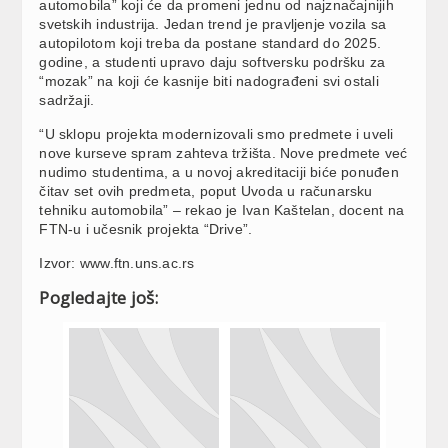
automobila” koji će da promeni jednu od najznačajnijih
svetskih industrija. Jedan trend je pravljenje vozila sa
autopilotom koji treba da postane standard do 2025.
godine, a studenti upravo daju softversku podršku za
“mozak” na koji će kasnije biti nadograđeni svi ostali
sadržaji.
“U sklopu projekta modernizovali smo predmete i uveli
nove kurseve spram zahteva tržišta. Nove predmete već
nudimo studentima, a u novoj akreditaciji biće ponuđen
čitav set ovih predmeta, poput Uvoda u računarsku
tehniku automobila” – rekao je Ivan Kaštelan, docent na
FTN-u i učesnik projekta “Drive”.
Izvor: www.ftn.uns.ac.rs
Pogledajte još: