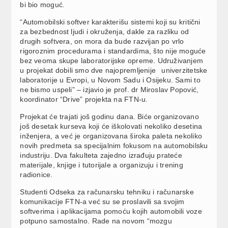
bi bio moguć.
“Automobilski softver karakterišu sistemi koji su kritični
za bezbednost ljudi i okruženja, dakle za razliku od
drugih softvera, on mora da bude razvijan po vrlo
rigoroznim procedurama i standardima, što nije moguće
bez veoma skupe laboratorijske opreme. Udruživanjem
u projekat dobili smo dve najopremljenije univerzitetske
laboratorije u Evropi, u Novom Sadu i Osijeku. Sami to
ne bismo uspeli” – izjavio je prof. dr Miroslav Popović,
koordinator “Drive” projekta na FTN-u.
Projekat će trajati još godinu dana. Biće organizovano
još desetak kurseva koji će iškolovati nekoliko desetina
inženjera, a već je organizovana široka paleta nekoliko
novih predmeta sa specijalnim fokusom na automobilsku
industriju. Dva fakulteta zajedno izrađuju prateće
materijale, knjige i tutorijale a organizuju i trening
radionice.
Studenti Odseka za računarsku tehniku i računarske
komunikacije FTN-a već su se proslavili sa svojim
softverima i aplikacijama pomoću kojih automobili voze
potpuno samostalno. Rade na novom “mozgu