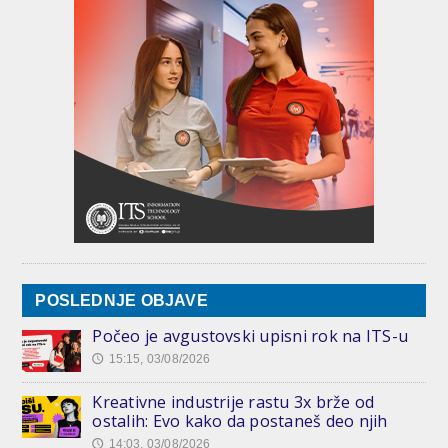
POSLEDNJE OBJAVE
Počeo je avgustovski upisni rok na ITS-u
15:15, 03/08/2026
🕔
Kreativne industrije rastu 3x brže od
ostalih: Evo kako da postaneš deo njih
14:03, 03/08/2026
🕔