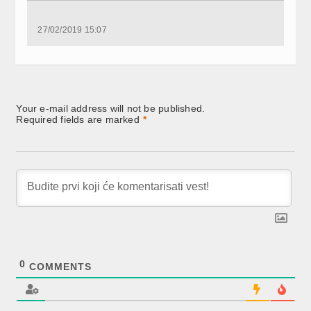
Facebook
Twitter
LinkedIn
(Opens
(Opens
(Opens
in
in
in
new
new
new
27/02/2019 15:07
window)
window)
window)
Your e-mail address will not be published.
Required fields are marked
*
0
COMMENTS