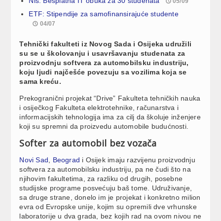
Niš: Besplatna IT obuka za 30 studenata
05/09
ETF: Stipendije za samofinansirajuće studente
04/07
Tehnički fakulteti iz Novog Sada i Osijeka udružili
su se u školovanju i usavršavanju studenata za
proizvodnju softvera za automobilsku industriju,
koju ljudi najčešće povezuju sa vozilima koja se
sama kreću.
Prekogranični projekat “Drive” Fakulteta tehničkih nauka
i osiječkog Fakulteta elektrotehnike, računarstva i
informacijskih tehnologija ima za cilj da školuje inženjere
koji su spremni da proizvedu automobile budućnosti.
Softer za automobil bez vozača
Novi Sad
,
Beograd
i Osijek imaju razvijenu proizvodnju
softvera za automobilsku industriju, pa ne čudi što na
njihovim fakultetima, za razliku od drugih, posebne
studijske programe posvećuju baš tome. Udruživanje,
sa druge strane, donelo im je projekat i konkretno milion
evra od Evropske unije, kojim su opremili dve vrhunske
laboratorije u dva grada, bez kojih rad na ovom nivou ne