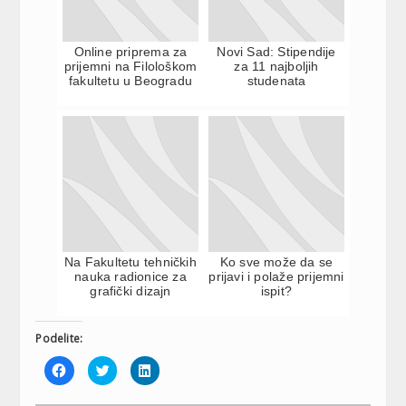
Online priprema za
Novi Sad: Stipendije
prijemni na Filološkom
za 11 najboljih
fakultetu u Beogradu
studenata
Na Fakultetu tehničkih
Ko sve može da se
nauka radionice za
prijavi i polaže prijemni
grafički dizajn
ispit?
Podelite:
Click
Click
Click
to
to
to
share
share
share
on
on
on