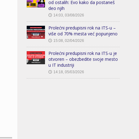
od ostalih: Evo kako da postaneš
deo njih
14:03, 03/08/2026
🕔
Prolećni predupisni rok na ITS-u –
više od 70% mesta već popunjeno
15:08, 02/04/2026
🕔
Prolećni predupisni rok na ITS-u je
otvoren – obezbedite svoje mesto
u IT industriji
14:18, 05/03/2026
🕔