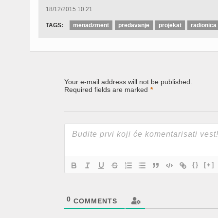
Facebook
Twitter
LinkedIn
(Opens
(Opens
(Opens
18/12/2015 10:21
in
in
in
new
new
new
window)
window)
window)
TAGS:
menadzment
predavanje
projekat
radionica
Your e-mail address will not be published.
Required fields are marked
*
{}
[+]
0
COMMENTS