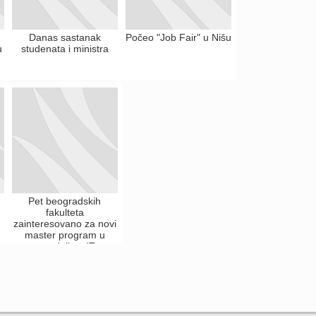
Danas sastanak
Počeo "Job Fair" u Nišu
u
studenata i ministra
Pet beogradskih
fakulteta
zainteresovano za novi
master program u
saradnji sa IT
industrijom