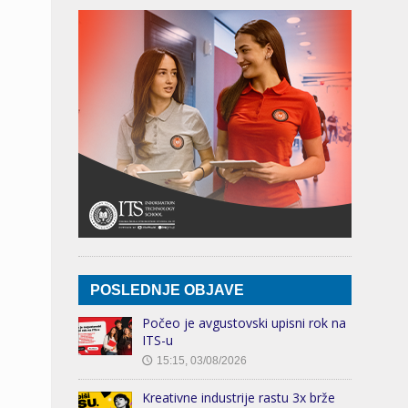
POSLEDNJE OBJAVE
Počeo je avgustovski upisni rok na
ITS-u
15:15, 03/08/2026
🕔
Kreativne industrije rastu 3x brže