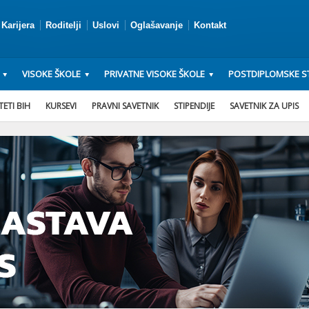
Karijera
Roditelji
Uslovi
Oglašavanje
Kontakt
VISOKE ŠKOLE
PRIVATNE VISOKE ŠKOLE
POSTDIPLOMSKE ST
ETI BIH
KURSEVI
PRAVNI SAVETNIK
STIPENDIJE
SAVETNIK ZA UPIS