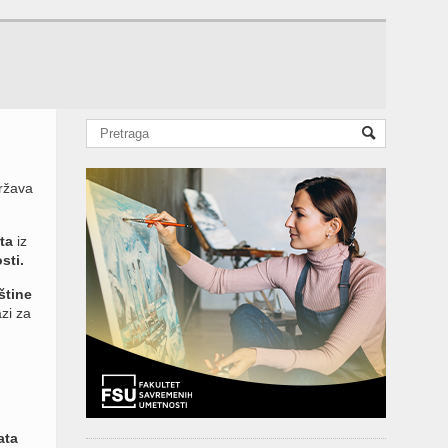
ržava
ta
iz
sti.
štine
azi za
ata