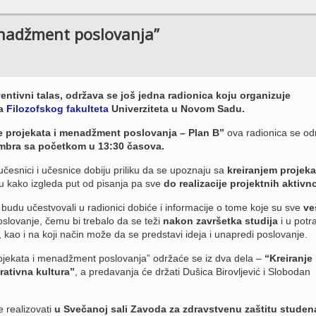
enadžment poslovanja”
entivni talas, održava se još jedna radionica koju organizuje
ja
Filozofskog fakulteta
Univerziteta u Novom Sadu.
e projekata i menadžment poslovanja – Plan B”
ova radionica se od
mbra sa početkom u 13:30 časova.
 učesnici i učesnice dobiju priliku da se upoznaju sa
kreiranjem projeka
u kako izgleda put od pisanja pa sve
do realizacije projektnih aktivno
 budu učestvovali u radionici dobiće i informacije o tome koje su sve
ve
slovanje, čemu bi trebalo da se teži
nakon završetka studija
i u potr
kao i na koji način može da se predstavi ideja i unapredi poslovanje.
rojekata i menadžment poslovanja” održaće se iz dva dela –
“Kreiranje
rativna kultura”
, a predavanja će držati Dušica Birovljević i Slobodan
 realizovati
u Svečanoj sali Zavoda za zdravstvenu zaštitu studen