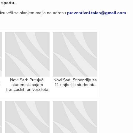
 spartu.
icu vrši se slanjem mejla na adresu
preventivni.talas@gmail.com
.
a
Novi Sad: Putujući
Novi Sad: Stipendije za
i
studentski sajam
11 najboljih studenata
francuskih univerziteta