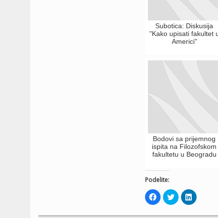
Subotica: Diskusija
"Kako upisati fakultet 
Americi"
Bodovi sa prijemnog
ispita na Filozofskom
fakultetu u Beogradu
Podelite:
Click
Click
Click
to
to
to
share
share
share
on
on
on