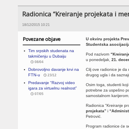
Radionica “Kreiranje projekata i m
18/12/2015 10:21
Povezane objave
U okviru projekta Prev
Studentska asocijaci
Tim srpskih studenata na
Pod nazivom
“Kreiranj
takmičenju u Dubaiju
u ponedeljak,
21. dece
08/04
Dobrovoljno davanje krvi na
Cilj ove radionice je da
FTN-u
drugog ugla i da saznaj
23/12
Predavanje “Razvoj video
Osim toga, studenti koji
igara za virtuelnu realnost”
potrebne za uspešno po
07/05
samostalnom karijerom, 
Radionica “Kreiranje p
projekata”
i
“Administ
Petrović.
Program radionice će se