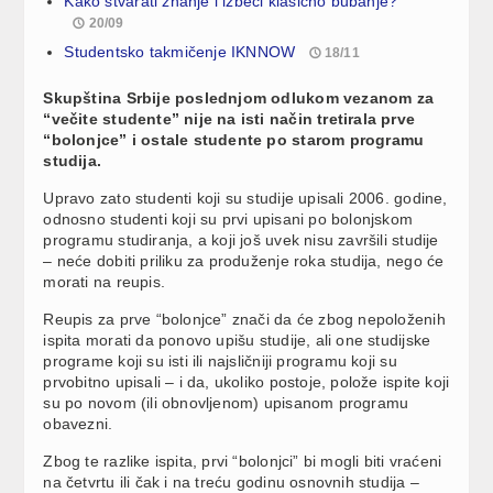
Kako stvarati znanje i izbeći klasično bubanje?
20/09
Studentsko takmičenje IKNNOW
18/11
Skupština Srbije poslednjom odlukom vezanom za
“večite studente” nije na isti način tretirala prve
“bolonjce” i ostale studente po starom programu
studija.
Upravo zato studenti koji su studije upisali 2006. godine,
odnosno studenti koji su prvi upisani po bolonjskom
programu studiranja, a koji još uvek nisu završili studije
– neće dobiti priliku za produženje roka studija, nego će
morati na reupis.
Reupis za prve “bolonjce” znači da će zbog nepoloženih
ispita morati da ponovo upišu studije, ali one studijske
programe koji su isti ili najsličniji programu koji su
prvobitno upisali – i da, ukoliko postoje, polože ispite koji
su po novom (ili obnovljenom) upisanom programu
obavezni.
Zbog te razlike ispita, prvi “bolonjci” bi mogli biti vraćeni
na četvrtu ili čak i na treću godinu osnovnih studija –