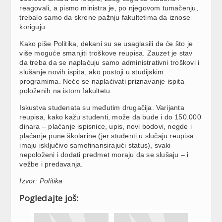
reagovali, a pismo ministra je, po njegovom tumačenju,
trebalo samo da skrene pažnju fakultetima da iznose
koriguju.
Kako piše Politika, dekani su se usaglasili da će što je
više moguće smanjiti troškove reupisa. Zauzet je stav
da treba da se naplaćuju samo administrativni troškovi i
slušanje novih ispita, ako postoji u studijskim
programima. Neće se naplaćivati priznavanje ispita
položenih na istom fakultetu.
Iskustva studenata su međutim drugačija. Varijanta
reupisa, kako kažu studenti, može da bude i do 150.000
dinara – plaćanje ispisnice, upis, novi bodovi, negde i
plaćanje pune školarine (jer studenti u slučaju reupisa
imaju isključivo samofinansirajući status), svaki
nepoloženi i dodati predmet moraju da se slušaju – i
vežbe i predavanja.
Izvor: Politika
Pogledajte još: