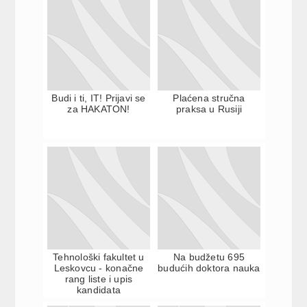
Budi i ti, IT! Prijavi se
Plaćena stručna
za HAKATON!
praksa u Rusiji
Tehnološki fakultet u
Na budžetu 695
Leskovcu - konačne
budućih doktora nauka
rang liste i upis
kandidata