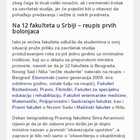
zbog čega bi imali veliki novačni, ali i vremenski trošak
za završetak studija, jer će pojedini biti u obavezi da
pohađaju predavanja i vežbe iz nekih predmeta.
Na 12 fakulteta u Srbiji – reupis prvih
bolonjaca
Iako je većina fakulteta odlučila da studentima u ovoj
situaciji pruže priliku za završetak studija
produžavanjem roka za još jednu godinu uz minimalne
troškove, koji su u skladu sa preporukom ministra
prosvete, navodi se da je 12 fakulteta iz Beograda,
Novog Sad i Niša “večite studente” nateralo na reupis –
Beograd:
Ekonomski
(samo generacija 2008. ima
odobrenu godinu, ostale šalju na reupis),
Fakultet
Bezbednosti
,
Pravni
,
Filološki
,
Fakultet za specijalnu
edukaciju i rehabilitaciju
,
Fakultet veterinarske medicine
,
Matematički
,
Poljoprivredni
i
Saobraćajni fakultet
, kao i
Pravni fakultet
u Novom Sadu i
Mašinski fakultet
u Nišu.
Dekan beogradskog Pravnog fakulteta Sima Avramović
izjavio je da je do zabune prvo došlo jer je dopis
ministra nazvan u javnosti “obavezujuće uputstvo”, a
zapravo je bilo reči samo o “obaveštenju o skupštinskoj