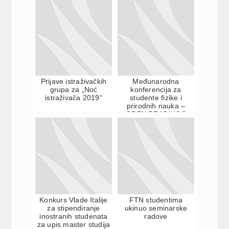
Prijave istraživačkih
Međunarodna
grupa za „Noć
konferencija za
istraživača 2019“
studente fizike i
prirodnih nauka –
OPEN READINGS
2020
Konkurs Vlade Italije
FTN studentima
za stipendiranje
ukinuo seminarske
inostranih studenata
radove
za upis master studija