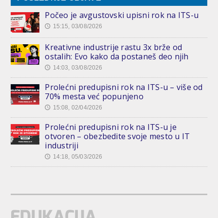
Počeo je avgustovski upisni rok na ITS-u
15:15, 03/08/2026
🕔
Kreativne industrije rastu 3x brže od
ostalih: Evo kako da postaneš deo njih
14:03, 03/08/2026
🕔
Prolećni predupisni rok na ITS-u – više od
70% mesta već popunjeno
15:08, 02/04/2026
🕔
Prolećni predupisni rok na ITS-u je
otvoren – obezbedite svoje mesto u IT
industriji
14:18, 05/03/2026
🕔