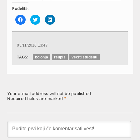
u Italiji
Podelite:
Click
Click
Click
to
to
to
share
share
share
on
on
on
Facebook
Twitter
LinkedIn
(Opens
(Opens
(Opens
in
in
in
new
new
new
03/11/2016 13:47
window)
window)
window)
TAGS:
bolonja
reupis
veciti studenti
Your e-mail address will not be published.
Required fields are marked
*