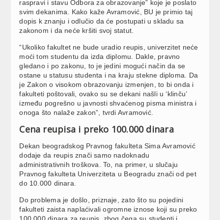
raspravi i stavu Odbora za obrazovanje” koje je poslato
svim dekanima. Kako kaže Avramović, BU je primio taj
dopis k znanju i odlučio da će postupati u skladu sa
zakonom i da neće kršiti svoj statut.
“Ukoliko fakultet ne bude uradio reupis, univerzitet neće
moći tom studentu da izda diplomu. Dakle, pravno
gledano i po zakonu, to je jedini mogući način da se
ostane u statusu studenta i na kraju stekne diploma. Da
je Zakon o visokom obrazovanju izmenjen, to bi onda i
fakulteti poštovali, ovako su se dekani našli u ‘klinču’
između pogrešno u javnosti shvaćenog pisma ministra i
onoga što nalaže zakon”, tvrdi Avramović.
Cena reupisa i preko 100.000 dinara
Dekan beogradskog Pravnog fakulteta Sima Avramović
dodaje da reupis znači samo nadoknadu
administrativnih troškova. To, na primer, u slučaju
Pravnog fakulteta Univerziteta u Beogradu znači od pet
do 10.000 dinara.
Do problema je došlo, priznaje, zato što su pojedini
fakulteti zaista naplaćivali ogromne iznose koji su preko
100.000 dinara za reupis, zbog čega su studenti i