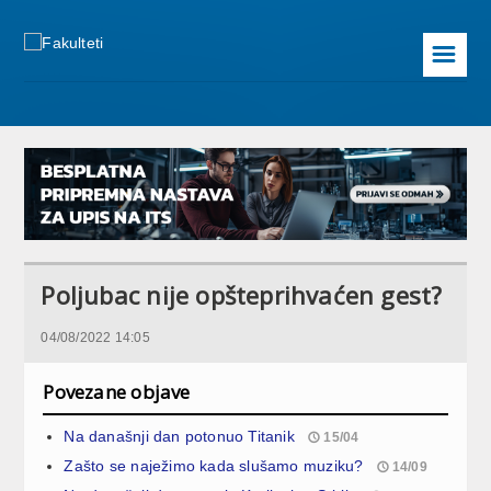
☰
Poljubac nije opšteprihvaćen gest?
04/08/2022 14:05
Povezane objave
Na današnji dan potonuo Titanik
15/04
Zašto se naježimo kada slušamo muziku?
14/09