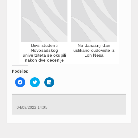
Bivši studenti
Na današnji dan
Novosadskog
uslikano čudovište iz
univerziteta se okupili
Loh Nesa
nakon dve decenije
Podelite:
Click
Click
Click
to
to
to
share
share
share
on
on
on
Facebook
Twitter
LinkedIn
(Opens
(Opens
(Opens
in
in
in
new
new
new
04/08/2022 14:05
window)
window)
window)