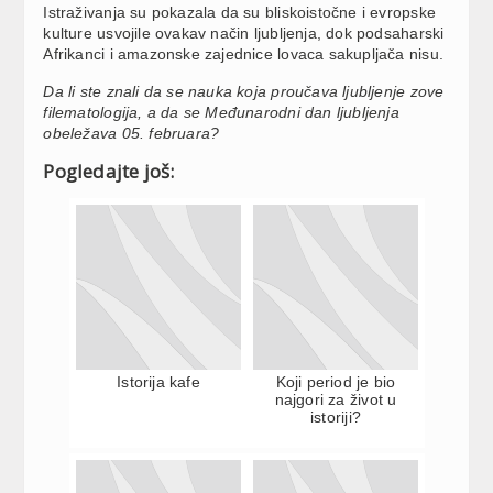
Istraživanja su pokazala da su bliskoistočne i evropske
kulture usvojile ovakav način ljubljenja, dok podsaharski
Afrikanci i amazonske zajednice lovaca sakupljača nisu.
Da li ste znali da se nauka koja proučava ljubljenje zove
filematologija, a da se Međunarodni dan ljubljenja
obeležava 05. februara?
Pogledajte još:
Istorija kafe
Koji period je bio
najgori za život u
istoriji?