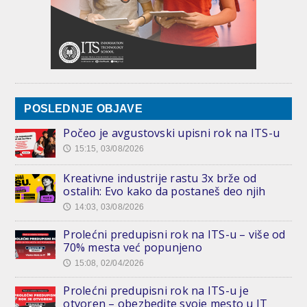
POSLEDNJE OBJAVE
Počeo je avgustovski upisni rok na ITS-u
15:15, 03/08/2026
🕔
Kreativne industrije rastu 3x brže od
ostalih: Evo kako da postaneš deo njih
14:03, 03/08/2026
🕔
Prolećni predupisni rok na ITS-u – više od
70% mesta već popunjeno
15:08, 02/04/2026
🕔
Prolećni predupisni rok na ITS-u je
otvoren – obezbedite svoje mesto u IT