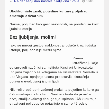
Na današnji dan nastala Kraljevina Srbija
06/03
Ukoliko niste znali, pojedine kulture poljubac
smatraju odvratnim.
Naime, poljubac kao gest naklonosti, ne provlači se kroz
ljudsku istoriju.
Bez ljubljenja, molim!
Iako se mnogi gestovi naklonosti provlače kroz ljudsku
istoriju, poljubac nije među njima.
Prema
istraživanju koje
su sproveli naučnici sa Instituta Kinsi pri Univerzitetu
Indijana zajedno sa kolegama sa Univerziteta Nevada u
Las Vegasu, spajanje usana predstavlja skorašnju
pojavu u evolutivnoj istoriji ljudi.
Nije reč o opšteprihvaćenoj praksi, a pojedine kulture ga
čak smatraju i odvratnim. Naučnici tvrde da je reč o
prvoj studiji ovakvog tipa, gde je ispitano 168 kultura, a
strastveni poljubac se pojavljuje u samo 46 odsto.