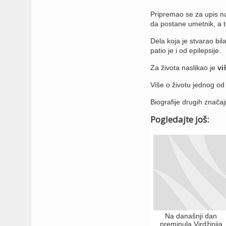
Pripremao se za upis na 
da postane umetnik, a t
Dela koja je stvarao bil
patio je i od epilepsije.
Za života naslikao je
vi
Više o životu jednog od z
Biografije drugih značaj
Pogledajte još:
Na današnji dan
preminula Virdžinija