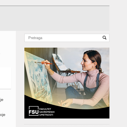
o
je
voje