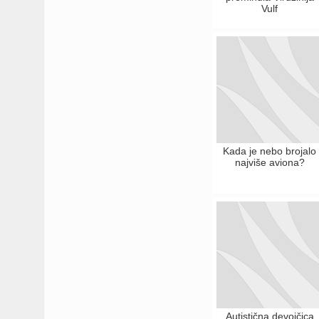
Vulf
Kada je nebo brojalo
najviše aviona?
Autistična devojčica