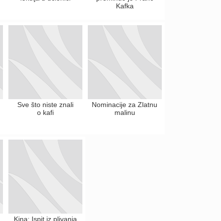
Kafka
Sve što niste znali
Nominacije za Zlatnu
o kafi
malinu
Kina: Ispit iz plivanja