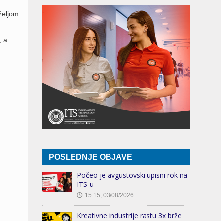
 željom
, a
POSLEDNJE OBJAVE
Počeo je avgustovski upisni rok na
ITS-u
15:15, 03/08/2026
🕔
Kreativne industrije rastu 3x brže