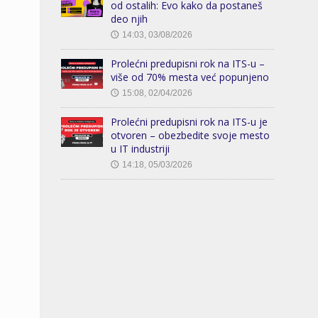
od ostalih: Evo kako da postaneš
deo njih
14:03, 03/08/2026
🕔
Prolećni predupisni rok na ITS-u –
više od 70% mesta već popunjeno
15:08, 02/04/2026
🕔
Prolećni predupisni rok na ITS-u je
otvoren – obezbedite svoje mesto
u IT industriji
14:18, 05/03/2026
🕔