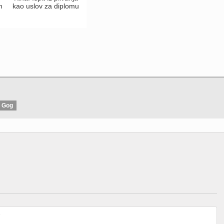
m
kao uslov za diplomu
n Gog