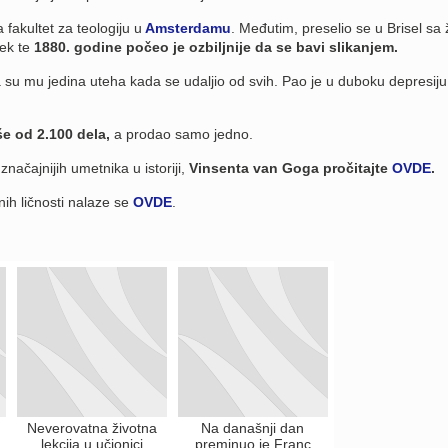
fakultet za teologiju u
Amsterdamu
. Međutim, preselio se u Brisel sa
ek te
1880. godine počeo je ozbiljnije da se bavi slikanjem.
a su mu jedina uteha kada se udaljio od svih. Pao je u duboku depresiju
še od 2.100 dela,
a prodao samo jedno.
načajnijih umetnika u istoriji,
Vinsenta van Goga pročitajte
OVDE
.
nih ličnosti nalaze se
OVDE
.
Neverovatna životna
Na današnji dan
lekcija u učionici
preminuo je Franc