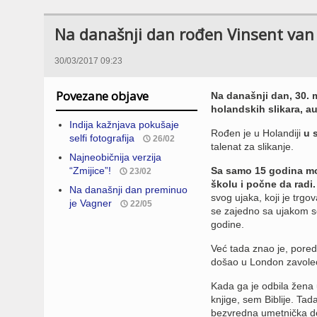
Na današnji dan rođen Vinsent van
30/03/2017 09:23
Povezane objave
Na današnji dan, 30. m
holandskih slikara, a
Indija kažnjava pokušaje
Rođen je u Holandiji
u 
selfi fotografija
26/02
talenat za slikanje.
Najneobičnija verzija
“Zmijice”!
Sa samo 15 godina mo
23/02
školu i počne da radi.
Na današnji dan preminuo
svog ujaka, koji je trg
je Vagner
22/05
se zajedno sa ujakom s
godine.
Već tada znao je, pore
došao u London zavoleo 
Kada ga je odbila žena u
knjige, sem Biblije. Ta
bezvredna umetnička del