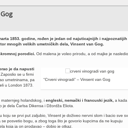
 Gog
arta 1853. godine, rođen je jedan od najuticajnijih i najpoznatijih
utor mnogih velikih umetničkih dela, Vinsent van Gog.
skromnoj porodici.
Od malena je voleo prirodu, a od majke je nasledi
rao je da napusti
Zaposlio se u firmi
“Crveni vinogradi” – Vinsent van Gog
ovao umetninama, pa
eli u London 1873.
d maternjeg holandskog, i
engleski, nemački i francuski jezik,
a kada 
je dela Čarlsa Dikensa i Džordža Eliota.
 koju se prvi put zaljubio, Vinsent je doživeo nervni slom i bacio sve s
da se posvetio bogu, a zbog toga što je govorio kupcima da ne kupuju
a koja ja on prodavao – dobio je otkaz.