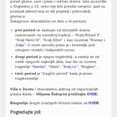
pored glume, sam i pisao i režirao drame. Iako pozorište
u Engleskoj u 16. veku nije bilo previše cenjeno, ipak su
postojali plemići koji su bili prijatelji i pokrovitelji
glumaca.
Šekspirovo stvaralaštvo se delu u tri perioda:
prvi period
se sastojao od istorijskih drama
zasnovanim na narodnoj tradiciji – “Kralj Ričard II”,
“Kralj Henri IV”, “Kralj Džon” i, kao izuzetak
“Romeo i
Julija”
; U ovom periodu pisao je i komedije pod
uticajem rimskih i italijanskih uzora.
drugi period
je njegov najplodniji, a sastoji se od
nekih njegovih najboljih dela, kao što su čuvene
tragedije
“Hamlet”
, “Otelo”,
“Kralj Lir”
, “Magbet”…
treći period
je “tragični period” kada je pisao
tragikomedije.
Više o životu
i stvaralaštvu jednog od najuzicajnijih
pisaca ikada –
Vilijama Šekspira pročitajte
OVDE
.
Biografije
drugih značajnih ličnosti nalaze se
OVDE
.
Pogledajte još: