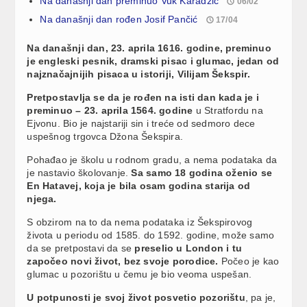
Na današnji dan preminuo Vuk Karadžić
06/02
Na današnji dan rođen Josif Pančić
17/04
Na današnji dan, 23. aprila 1616. godine, preminuo
je engleski pesnik, dramski pisac i glumac, jedan od
najznačajnijih pisaca u istoriji, Vilijam Šekspir.
Pretpostavlja se da je rođen na isti dan kada je i
preminuo – 23. aprila 1564. godine
u Stratfordu na
Ejvonu. Bio je najstariji sin i treće od sedmoro dece
uspešnog trgovca Džona Šekspira.
Pohađao je školu u rodnom gradu, a nema podataka da
je nastavio školovanje.
Sa samo 18 godina oženio se
En Hatavej, koja je bila osam godina starija od
njega.
S obzirom na to da nema podataka iz Šekspirovog
života u periodu od 1585. do 1592. godine, može samo
da se pretpostavi da se
preselio u London i tu
započeo novi život, bez svoje porodice.
Počeo je kao
glumac u pozorištu u čemu je bio veoma uspešan.
U potpunosti je svoj život posvetio pozorištu
, pa je,