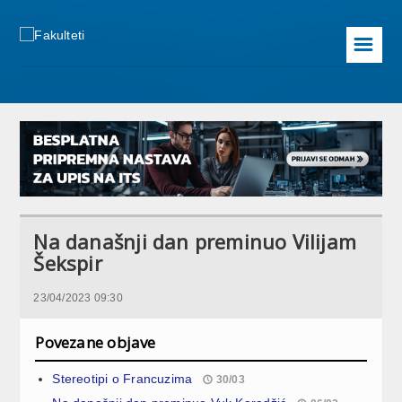
☰
Na današnji dan preminuo Vilijam
Šekspir
23/04/2023 09:30
Povezane objave
Stereotipi o Francuzima
30/03