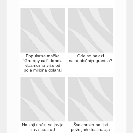
Popularna mačka
Gde se nalazi
"Grumpy cat" donela
najneobičnija granica?
vlasnicima više od
pola miliona dolara!
Na koji način se javlja
Švajcarska na listi
zavisnost od
poželjnih destinacija