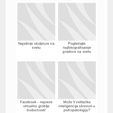
Najsitnije skulpture na
Pogledajte
svetu
najfotografisanije
gradove na svetu
Facebook - najveće
Može li veštačka
virtuelno groblje
inteligencija skrenuti u
budućnosti!
psihopatologiju?