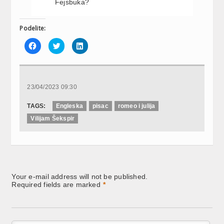
Fejsbuka?
Podelite:
Click
Click
Click
to
to
to
share
share
share
on
on
on
Facebook
Twitter
LinkedIn
(Opens
(Opens
(Opens
in
in
in
new
new
new
23/04/2023 09:30
window)
window)
window)
TAGS:
Engleska
pisac
romeo i julija
Vilijam Šekspir
Your e-mail address will not be published.
Required fields are marked
*