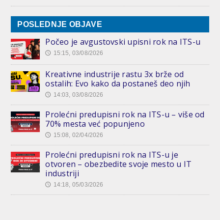
POSLEDNJE OBJAVE
Počeo je avgustovski upisni rok na ITS-u
15:15, 03/08/2026
🕔
Kreativne industrije rastu 3x brže od
ostalih: Evo kako da postaneš deo njih
14:03, 03/08/2026
🕔
Prolećni predupisni rok na ITS-u – više od
70% mesta već popunjeno
15:08, 02/04/2026
🕔
Prolećni predupisni rok na ITS-u je
otvoren – obezbedite svoje mesto u IT
industriji
14:18, 05/03/2026
🕔