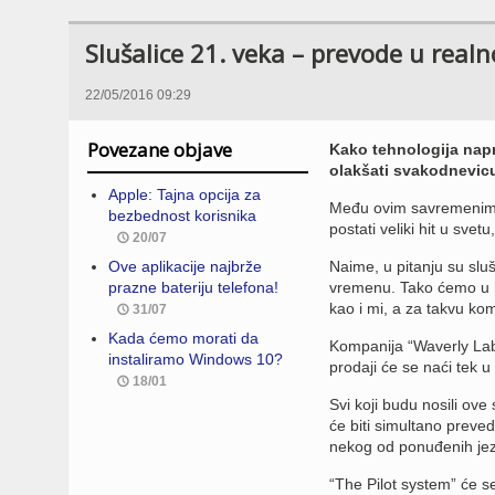
Slušalice 21. veka – prevode u rea
22/05/2016 09:29
Povezane objave
Kako tehnologija napr
olakšati svakodnevicu,
Apple: Tajna opcija za
Među ovim savremenim i
bezbednost korisnika
postati veliki hit u sve
20/07
Ove aplikacije najbrže
Naime, u pitanju su slu
prazne bateriju telefona!
vremenu. Tako ćemo u b
kao i mi, a za takvu ko
31/07
Kada ćemo morati da
Kompanija “Waverly Labs”
instaliramo Windows 10?
prodaji će se naći tek 
18/01
Svi koji budu nosili ove
će biti simultano preved
nekog od ponuđenih jezi
“The Pilot system” će s