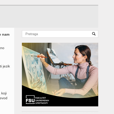
će nam
tno
 jezik
 koji
revod