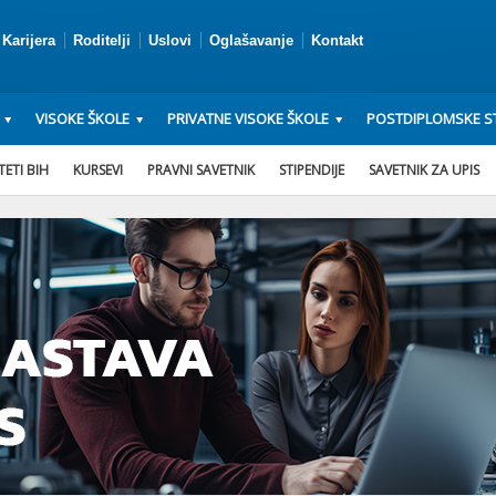
Karijera
Roditelji
Uslovi
Oglašavanje
Kontakt
VISOKE ŠKOLE
PRIVATNE VISOKE ŠKOLE
POSTDIPLOMSKE ST
ETI BIH
KURSEVI
PRAVNI SAVETNIK
STIPENDIJE
SAVETNIK ZA UPIS