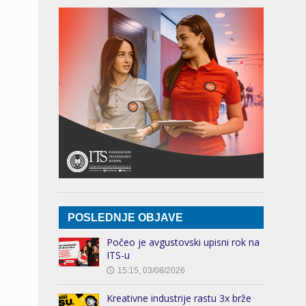
POSLEDNJE OBJAVE
Počeo je avgustovski upisni rok na
ITS-u
15:15, 03/08/2026
🕔
Kreativne industrije rastu 3x brže