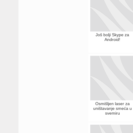
Još bolji Skype za
Android!
Osmišljen laser za
uništavanje smeća u
svemiru