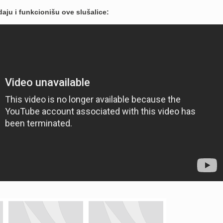
aju i funkcionišu ove slušalice: