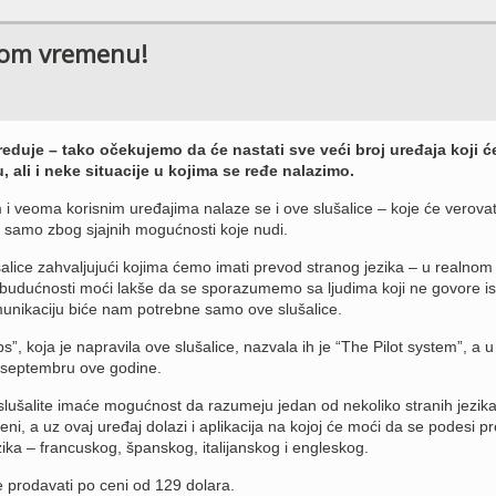
lnom vremenu!
eduje – tako očekujemo da će nastati sve veći broj uređaja koji 
 ali i neke situacije u kojima se ređe nalazimo.
 veoma korisnim uređajima nalaze se i ove slušalice – koje će verova
tu, samo zbog sjajnih mogućnosti koje nudi.
šalice zahvaljujući kojima ćemo imati prevod stranog jezika – u realnom
udućnosti moći lakše da se sporazumemo sa ljudima koji ne govore isti
munikaciju biće nam potrebne samo ove slušalice.
, koja je napravila ove slušalice, nazvala ih je “The Pilot system”, a u
u septembru ove godine.
 slušalite imaće mogućnost da razumeju jedan od nekoliko stranih jezika
eni, a uz ovaj uređaj dolazi i aplikacija na kojoj će moći da se podesi p
ka – francuskog, španskog, italijanskog i engleskog.
e prodavati po ceni od 129 dolara.