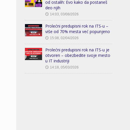
od ostalih: Evo kako da postaneš
deo njih
14:03, 03/08/2026
🕔
Prolećni predupisni rok na ITS-u –
više od 70% mesta već popunjeno
15:08, 02/04/2026
🕔
Prolećni predupisni rok na ITS-u je
otvoren – obezbedite svoje mesto
u IT industriji
14:18, 05/03/2026
🕔