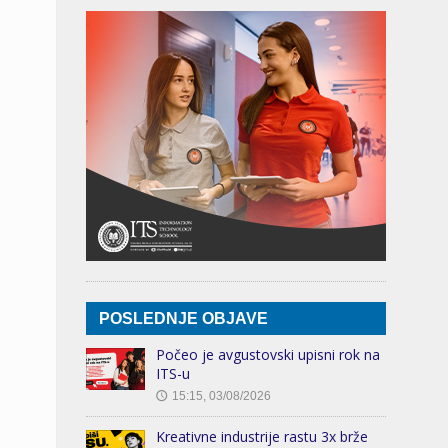
POSLEDNJE OBJAVE
Počeo je avgustovski upisni rok na
ITS-u
15:15, 03/08/2026
🕔
Kreativne industrije rastu 3x brže