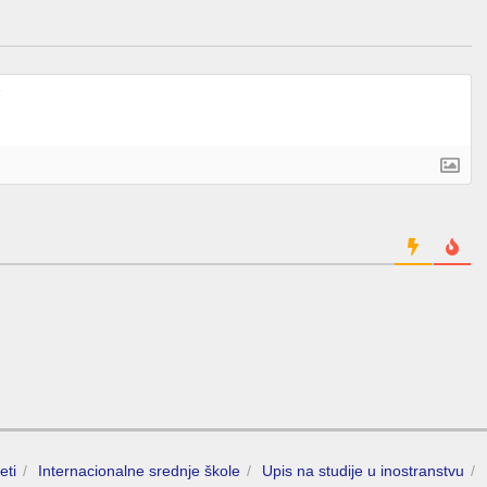
eti
Internacionalne srednje škole
Upis na studije u inostranstvu