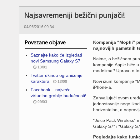
Najsavremeniji bežični punjači!
04/06/2016 09:34
Povezane objave
Kompanija “Mophi” pro
najnovijih pametnih t
Saznajte kako će izgledati
Naime, o bežičnom punje
novi Samsung Galaxy S7
kompanije Apple biće u 
13/01
modelima? Upravo o tom
Twitter ukinuo ograničenje
karaktera
Novi izum kompanije “
13/08
iPhone-a.
Facebook – najveće
virtuelno groblje budućnosti!
Zahvaljujući ovom uređaj
09/03
jednostavnije nego ikad.
horizontalno, a napravlj
“Juice Pack Wireless” 
Galaxy S7” i “Galaxy S
Pogledajte kako funkc