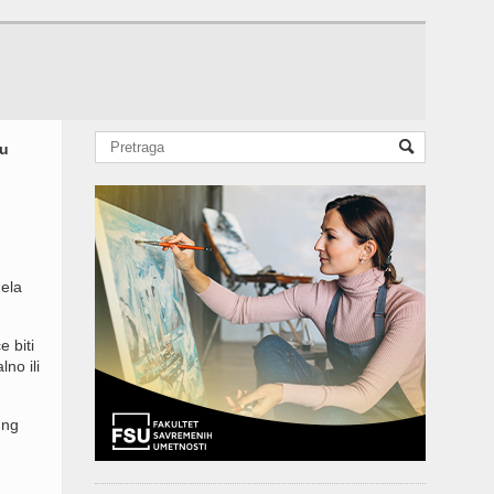
ju
dela
 biti
no ili
ung