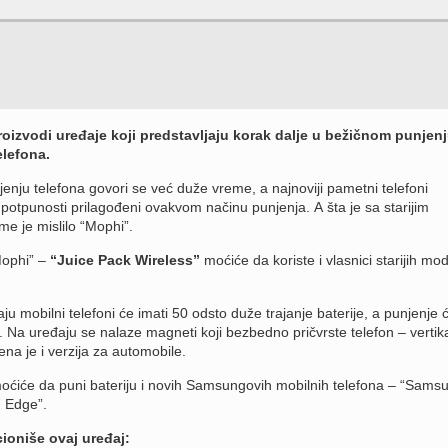
izvodi uređaje koji predstavljaju korak dalje u bežičnom punjen
elefona.
nju telefona govori se već duže vreme, a najnoviji pametni telefoni
potpunosti prilagođeni ovakvom načinu punjenja. A šta je sa starijim
e je mislilo “Mophi”.
Mophi” –
“Juice Pack Wireless”
moćiće da koriste i vlasnici starijih mo
u mobilni telefoni će imati 50 odsto duže trajanje baterije, a punjenje će
 Na uređaju se nalaze magneti koji bezbedno pričvrste telefon – vertikal
ena je i verzija za automobile.
moćiće da puni bateriju i novih Samsungovih mobilnih telefona – “Sams
7 Edge”.
ioniše ovaj uređaj: