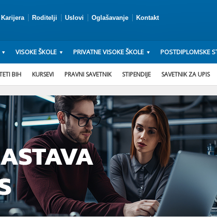
Karijera
Roditelji
Uslovi
Oglašavanje
Kontakt
VISOKE ŠKOLE
PRIVATNE VISOKE ŠKOLE
POSTDIPLOMSKE ST
ETI BIH
KURSEVI
PRAVNI SAVETNIK
STIPENDIJE
SAVETNIK ZA UPIS