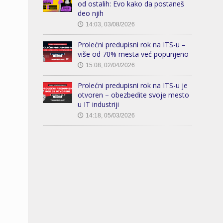
od ostalih: Evo kako da postaneš
deo njih
14:03, 03/08/2026
🕔
Prolećni predupisni rok na ITS-u –
više od 70% mesta već popunjeno
15:08, 02/04/2026
🕔
Prolećni predupisni rok na ITS-u je
otvoren – obezbedite svoje mesto
u IT industriji
14:18, 05/03/2026
🕔