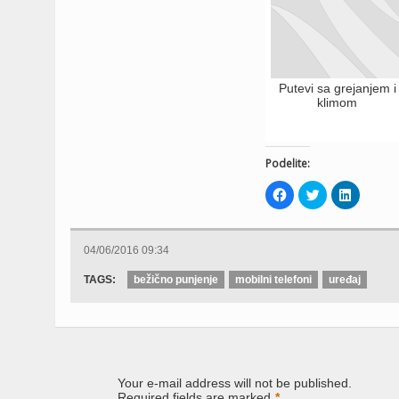
Putevi sa grejanjem i
klimom
Podelite:
Click
Click
Click
to
to
to
share
share
share
on
on
on
Facebook
Twitter
LinkedIn
(Opens
(Opens
(Opens
04/06/2016 09:34
in
in
in
new
new
new
window)
window)
window)
TAGS:
bežično punjenje
mobilni telefoni
uređaj
Your e-mail address will not be published.
Required fields are marked
*