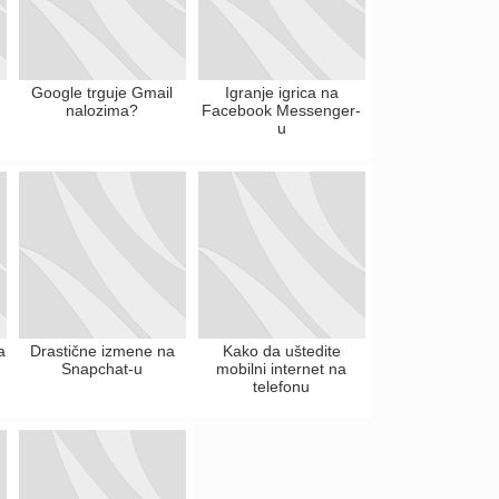
u
Google trguje Gmail
Igranje igrica na
nalozima?
Facebook Messenger-
u
a
Drastične izmene na
Kako da uštedite
Snapchat-u
mobilni internet na
telefonu