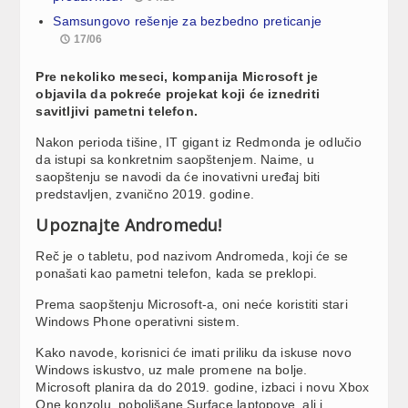
Samsungovo rešenje za bezbedno preticanje
17/06
Pre nekoliko meseci, kompanija Microsoft je
objavila da pokreće projekat koji će iznedriti
savitljivi pametni telefon.
Nakon perioda tišine, IT gigant iz Redmonda je odlučio
da istupi sa konkretnim saopštenjem. Naime, u
saopštenju se navodi da će inovativni uređaj biti
predstavljen, zvanično 2019. godine.
Upoznajte Andromedu!
Reč je o tabletu, pod nazivom Andromeda, koji će se
ponašati kao pametni telefon, kada se preklopi.
Prema saopštenju Microsoft-a, oni neće koristiti stari
Windows Phone operativni sistem.
Kako navode, korisnici će imati priliku da iskuse novo
Windows iskustvo, uz male promene na bolje.
Microsoft planira da do 2019. godine, izbaci i novu Xbox
One konzolu, poboljšane Surface laptopove, ali i