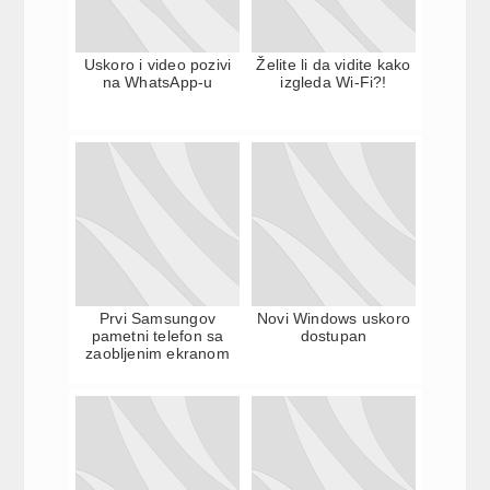
Uskoro i video pozivi
Želite li da vidite kako
na WhatsApp-u
izgleda Wi-Fi?!
Prvi Samsungov
Novi Windows uskoro
pametni telefon sa
dostupan
zaobljenim ekranom