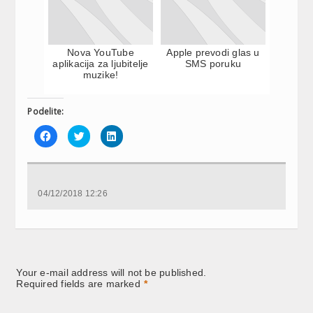
Nova YouTube
Apple prevodi glas u
aplikacija za ljubitelje
SMS poruku
muzike!
Podelite:
Click
Click
Click
to
to
to
share
share
share
on
on
on
Facebook
Twitter
LinkedIn
(Opens
(Opens
(Opens
in
in
in
new
new
new
04/12/2018 12:26
window)
window)
window)
Your e-mail address will not be published.
Required fields are marked
*