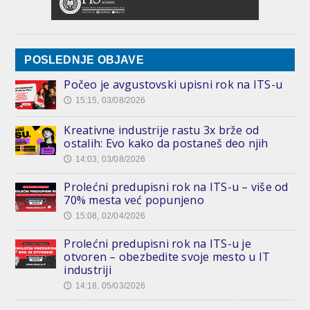
POSLEDNJE OBJAVE
Počeo je avgustovski upisni rok na ITS-u
15:15, 03/08/2026
🕔
Kreativne industrije rastu 3x brže od
ostalih: Evo kako da postaneš deo njih
14:03, 03/08/2026
🕔
Prolećni predupisni rok na ITS-u – više od
70% mesta već popunjeno
15:08, 02/04/2026
🕔
Prolećni predupisni rok na ITS-u je
otvoren – obezbedite svoje mesto u IT
industriji
14:18, 05/03/2026
🕔