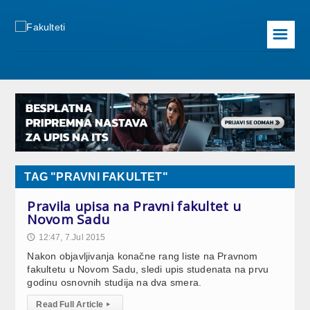
☰
TAG "PRAVNI FAKULTET"
Pravila upisa na Pravni fakultet u
Novom Sadu
12:47, 7.Jul 2015
🕔
Nakon objavljivanja konačne rang liste na Pravnom
fakultetu u Novom Sadu, sledi upis studenata na prvu
godinu osnovnih studija na dva smera.
Read Full Article
▸