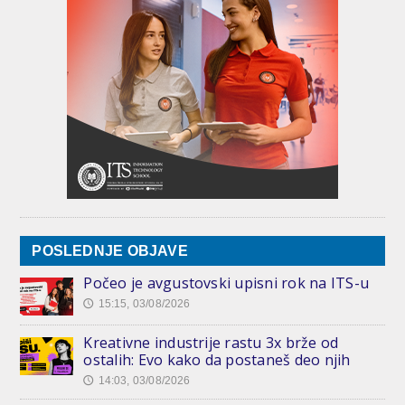
POSLEDNJE OBJAVE
Počeo je avgustovski upisni rok na ITS-u
15:15, 03/08/2026
🕔
Kreativne industrije rastu 3x brže od
ostalih: Evo kako da postaneš deo njih
14:03, 03/08/2026
🕔