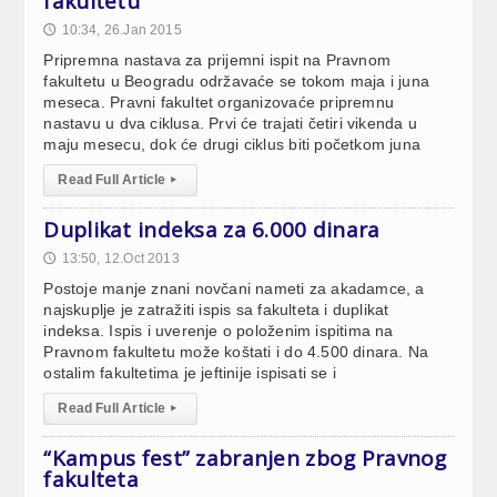
fakultetu
10:34, 26.Jan 2015
🕔
Pripremna nastava za prijemni ispit na Pravnom
fakultetu u Beogradu održavaće se tokom maja i juna
meseca. Pravni fakultet organizovaće pripremnu
nastavu u dva ciklusa. Prvi će trajati četiri vikenda u
maju mesecu, dok će drugi ciklus biti početkom juna
Read Full Article
▸
Duplikat indeksa za 6.000 dinara
13:50, 12.Oct 2013
🕔
Postoje manje znani novčani nameti za akadamce, a
najskuplje je zatražiti ispis sa fakulteta i duplikat
indeksa. Ispis i uverenje o položenim ispitima na
Pravnom fakultetu može koštati i do 4.500 dinara. Na
ostalim fakultetima je jeftinije ispisati se i
Read Full Article
▸
“Kampus fest” zabranjen zbog Pravnog
fakulteta