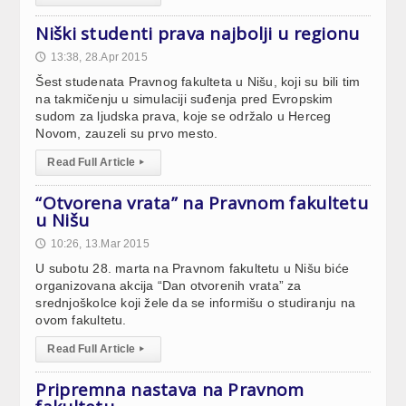
Niški studenti prava najbolji u regionu
13:38, 28.Apr 2015
🕔
Šest studenata Pravnog fakulteta u Nišu, koji su bili tim
na takmičenju u simulaciji suđenja pred Evropskim
sudom za ljudska prava, koje se održalo u Herceg
Novom, zauzeli su prvo mesto.
Read Full Article
▸
“Otvorena vrata” na Pravnom fakultetu
u Nišu
10:26, 13.Mar 2015
🕔
U subotu 28. marta na Pravnom fakultetu u Nišu biće
organizovana akcija “Dan otvorenih vrata” za
srednjoškolce koji žele da se informišu o studiranju na
ovom fakultetu.
Read Full Article
▸
Pripremna nastava na Pravnom