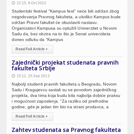
22:15, 8.Oct 2013
🕔
Studentski festival “Kampus fest” neće biti održan zbog
negodovanja Pravnog fakulteta, a ukoliko Kampus bude
održan Pravni fakultet će obustaviti nastavu.
Organizatori Kampusa su optužili Univerzitet u Novom
Sadu da, bez obzira na to što je Senat univerziteta
doneo odluku da “Kampus
Read Full Article
▸
Zajednički projekat studenata pravnih
fakulteta Srbije
15:12, 25.Sep 2013
🕔
Najbolji studenti pravnih fakulteta u Beogradu, Novom
Sadu i Kragujevcu sastali su se povodom zajedničkog
projekta, dva tima koja budu bila najbolja dobiće praksu
i mogućnost zaposlenja. “Za razliku od prethodne
godine, gde je jedan tim bio na strani prodavca, a
Read Full Article
▸
Zahtev studenata sa Pravnog fakulteta