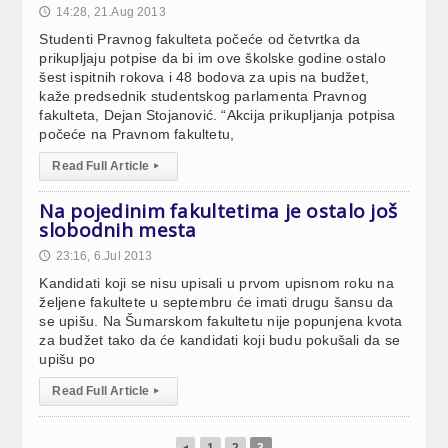
14:28, 21.Aug 2013
🕔
Studenti Pravnog fakulteta počeće od četvrtka da
prikupljaju potpise da bi im ove školske godine ostalo
šest ispitnih rokova i 48 bodova za upis na budžet,
kaže predsednik studentskog parlamenta Pravnog
fakulteta, Dejan Stojanović. “Akcija prikupljanja potpisa
počeće na Pravnom fakultetu,
Read Full Article
▸
Na pojedinim fakultetima je ostalo još
slobodnih mesta
23:16, 6.Jul 2013
🕔
Kandidati koji se nisu upisali u prvom upisnom roku na
željene fakultete u septembru će imati drugu šansu da
se upišu. Na Šumarskom fakultetu nije popunjena kvota
za budžet tako da će kandidati koji budu pokušali da se
upišu po
Read Full Article
▸
1
2
3
◂