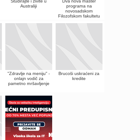
Studirajte i živite u
Dva nova master
Australiji
programa na
novosadskom
Filozofskom fakultetu
"Zdravlje na meniju" -
Brucoši uskraćeni za
onlajn vodič za
kredite
pametno mršavljenje