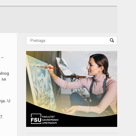
 –
alnog
u sa
nja. U
7.