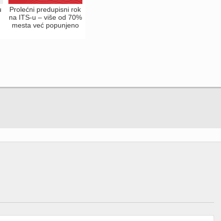
u
Prolećni predupisni rok
na ITS-u – više od 70%
mesta već popunjeno