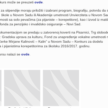
kurs može se preuzeti
ovde
.
 za sitpendije moraju priložiti i izabrani program, biografiju, potvrdu da 
e škole u Novom Sadu ili Akademije umetnosti Unvierziteta u Novom Sa
nosti sa solo pevačima (za pijaniste – korepetitore), kao i izvod iz mati
fonda za penzijsko i invalidsko osiguranje – Novi Sad.
kumentacijom se predaju u zatvorenoj koverti na Pisarnici, Trg slobod
 Gradska uprava za kulturu, Fond za unapređenje vokalne umetnosti 
 ćerke Mirjane Kalinović – Kalin” u Novom Sadu – Konkurs za dodelu
a i pijanistima korepetitorima za školsku 2016/2017. godinu.
ursu nalazi se
ovde
.