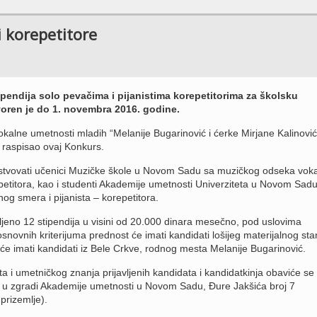
i korepetitore
pendija solo pevačima i pijanistima korepetitorima za školsku
oren je do 1. novembra 2016. godine.
alne umetnosti mladih “Melanije Bugarinović i ćerke Mirjane Kalinović
 raspisao ovaj Konkurs.
tvovati učenici Muzičke škole u Novom Sadu sa muzičkog odseka vok
epetitora, kao i studenti Akademije umetnosti Univerziteta u Novom Sad
g smera i pijanista – korepetitora.
jeno 12 stipendija u visini od 20.000 dinara mesečno, pod uslovima
novnih kriterijuma prednost će imati kandidati lošijeg materijalnog sta
 će imati kandidati iz Bele Crkve, rodnog mesta Melanije Bugarinović.
a i umetničkog znanja prijavljenih kandidata i kandidatkinja obaviće se 
u zgradi Akademije umetnosti u Novom Sadu, Đure Jakšića broj 7
 prizemlje).