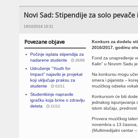
Novi Sad: Stipendije za solo pevače 
19/10/2016 10:31
Povezane objave
Konkurs za dodelu sti
2016/2017. godinu otv
Počinje isplata stipendija za
Fond za unapređenje vok
nadarene studente
26/08
Kalin” u Novom Sadu je
Udruženje “Youth for
Impact” najavilo je projekаt
Na konkursu mogu učes
koji uključuje praksu za
smera i pijanista – kor
studente
muzičkog odseka vokalno
02/11
Studentkinje napravile
Konkursom će biti dodel
igračku koja brine o zdravlju
jednakog ispunjavanja os
deteta
21/12
istom slučaju, prednost
Provera muzičkog talent
novembra u 13 časova, 
(Multimedijalni centar –