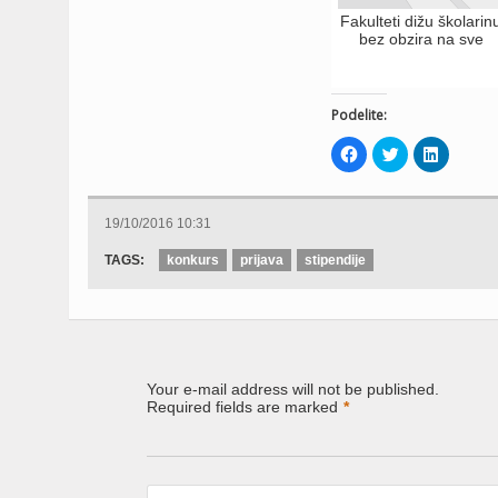
Fakulteti dižu školarin
bez obzira na sve
Podelite:
Click
Click
Click
to
to
to
share
share
share
on
on
on
Facebook
Twitter
LinkedIn
(Opens
(Opens
(Opens
19/10/2016 10:31
in
in
in
new
new
new
window)
window)
window)
TAGS:
konkurs
prijava
stipendije
Your e-mail address will not be published.
Required fields are marked
*