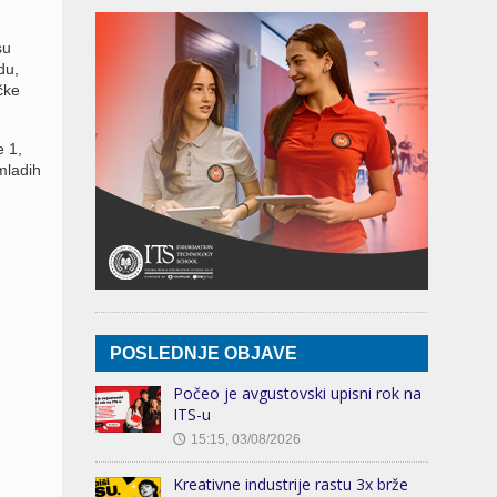
su
du,
čke
e 1,
mladih
POSLEDNJE OBJAVE
Počeo je avgustovski upisni rok na
ITS-u
15:15, 03/08/2026
🕔
Kreativne industrije rastu 3x brže