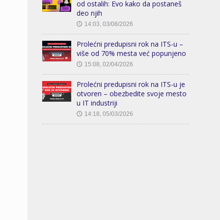
od ostalih: Evo kako da postaneš
deo njih
14:03, 03/08/2026
🕔
Prolećni predupisni rok na ITS-u –
više od 70% mesta već popunjeno
15:08, 02/04/2026
🕔
Prolećni predupisni rok na ITS-u je
otvoren – obezbedite svoje mesto
u IT industriji
14:18, 05/03/2026
🕔